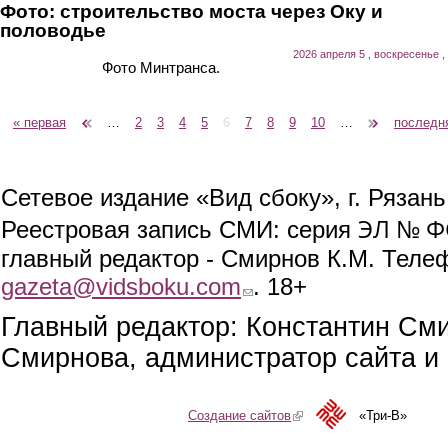
Фото: строительство моста через Оку и
половодье
2026 апреля 5 , воскресенье ,
Фото Минтранса.
« первая
‹ предыдущая
…
2
3
4
5
6
7
8
9
10
…
следующая ›
последн
Страницы
Сетевое издание «Вид сбоку», г. Рязан
ЭЛ № ФС
Реестровая запись СМИ: серия
главный редактор - Смирнов К.М. Телефо
gazeta@vidsboku.com
(link sends e-mail)
. 18+
Главный редактор: Константин См
Смирнова, администратор сайта и 
Создание сайтов
(link is external)
«Три-В»