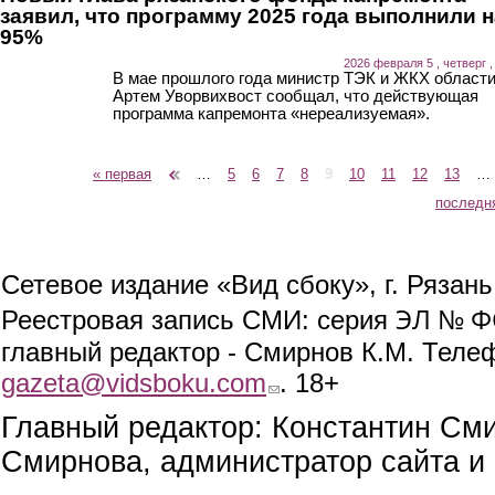
заявил, что программу 2025 года выполнили н
95%
2026 февраля 5 , четверг ,
В мае прошлого года министр ТЭК и ЖКХ област
Артем Уворвихвост сообщал, что действующая
программа капремонта «нереализуемая».
« первая
‹ предыдущая
…
5
6
7
8
9
10
11
12
13
…
Страницы
последн
Сетевое издание «Вид сбоку», г. Рязан
ЭЛ № ФС
Реестровая запись СМИ: серия
главный редактор - Смирнов К.М. Телефо
gazeta@vidsboku.com
(link sends e-mail)
. 18+
Главный редактор: Константин См
Смирнова, администратор сайта и 