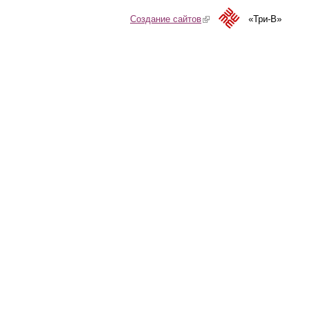
Создание сайтов
(link is external)
«Три-В»