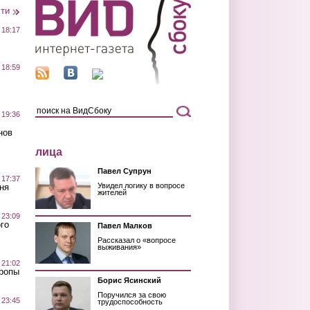
сти
 18:17
 18:59
 19:36
нов
лица
Павел Супрун
 17:37
Увидел логику в вопросе
ня
жителей
 23:09
го
Павел Малков
Рассказал о «вопросе
выживания»
 21:02
Тропы
Борис Ясинский
Поручился за свою
 23:45
трудоспособность