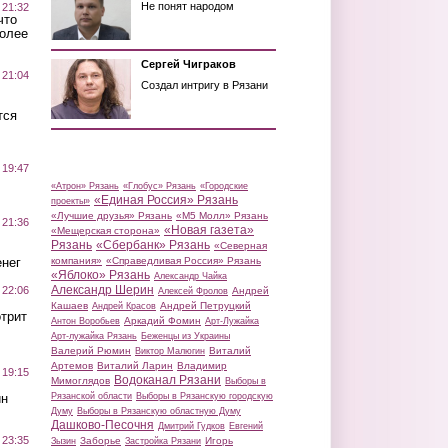
Не понят народом
 21:32
что
более
Сергей Чиграков
 21:04
Создал интригу в Рязани
тся
 19:47
«Атрон» Рязань
«Глобус» Рязань
«Городские
«Единая Россия» Рязань
проекты»
«Лучшие друзья» Рязань
«М5 Молл» Рязань
 21:36
«Новая газета»
«Мещерская сторона»
Рязань
«Сбербанк» Рязань
«Северная
нег
компания»
«Справедливая Россия» Рязань
«Яблоко» Рязань
Александр Чайка
Александр Шерин
 22:06
Андрей
Алексей Фролов
Кашаев
Андрей Петруцкий
Андрей Красов
трит
Аркадий Фомин
Антон Воробьев
Арт-Лужайка
Арт-лужайка Рязань
Беженцы из Украины
Валерий Рюмин
Виталий
Виктор Малюгин
Артемов
Виталий Ларин
Владимир
 19:15
Водоканал Рязани
Мимоглядов
Выборы в
ин
Рязанской области
Выборы в Рязанскую городскую
Думу
Выборы в Рязанскую областную Думу
Дашково-Песочня
Дмитрий Гудков
Евгений
 23:35
Заборье
Игорь
Зызин
Застройка Рязани