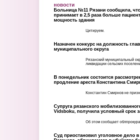
Перейти к основному содержанию
новости
Больница №11 Рязани сообщила, что
принимает в 2,5 раза больше пациен
мощность здания
Цитируем.
Назначен конкурс на должность гла
муниципального округа
Рязанский муниципальный ок
ликвидации сельских поселен
В понедельник состоится рассмотре
продление ареста Константина Смир
Константин Смирнов не призн
Супруга рязанского мобилизованного
Vidsboku, получила условный срок 
Об этом сообщает облпрокура
Суд приостановил уголовное дело 