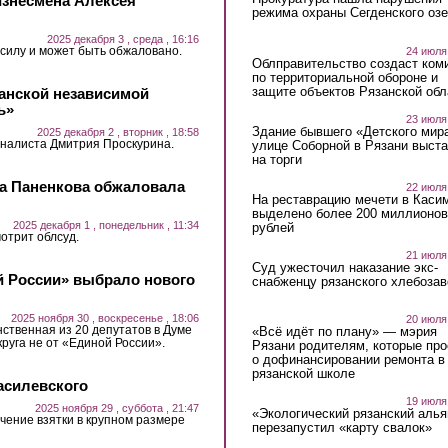
изнесмена Алексея
режима охраны Сегденского озе
2025 декабря 3 , среда , 16:16
 силу и может быть обжаловано.
24 июля
Облправительство создаст ком
по территориальной обороне и
защите объектов Рязанской обл
анской независимой
ь»
23 июля
Здание бывшего «Детского мир
2025 декабря 2 , вторник , 18:58
налиста Дмитрия Проскурина.
улице Соборной в Рязани выст
на торги
на Паненкова обжаловала
22 июля
На реставрацию мечети в Каси
выделено более 200 миллионов
2025 декабря 1 , понедельник , 11:34
рублей
отрит облсуд.
21 июля
Суд ужесточил наказание экс-
й России» выбрало нового
снабженцу рязанского хлебоза
2025 ноября 30 , воскресенье , 18:06
20 июля
твенная из 20 депутатов в Думе
«Всё идёт по плану» — мэрия
руга не от «Единой России».
Рязани родителям, которые пр
о дофинансировании ремонта в
рязанской школе
асилевского
19 июля
2025 ноября 29 , суббота , 21:47
«Экологический рязанский алья
чение взятки в крупном размере
перезапустил «карту свалок»