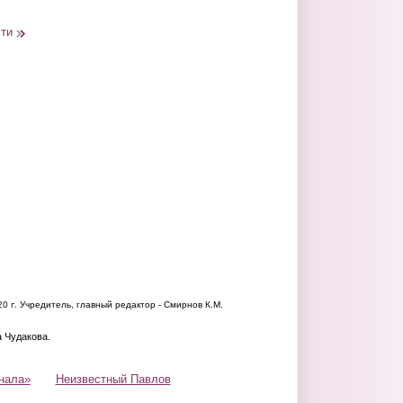
сти
20 г.
Учредитель, главный редактор - Смирнов К.М.
а Чудакова.
нала»
Неизвестный Павлов