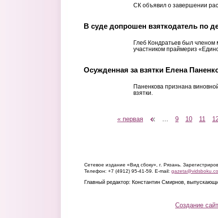
СК объявил о завершении ра
В суде допрошен взяткодатель по д
Глеб Кондратьев был членом
участником праймериз «Едино
Осужденная за взятки Елена Паненко
Паненкова признана виновной
взятки.
« первая
‹ предыдущая
…
9
10
11
1
Страницы
Сетевое издание «Вид сбоку», г. Рязань. Зарегистрир
Телефон: +7 (4912) 95-41-59. E-mail:
gazeta@vidsboku.c
Главный редактор: Константин Смирнов, выпускающи
Создание сай