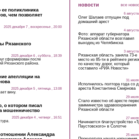
новости
все ново
 ее поликлиника
6 августа
тов, чем позволяет
Олег Шалаев отпущен под
домашний арест
2025 декабря 7 , воскресенье , 20:00
4 августа
Фото: аппарат губернатора
Рязанской области возглавил
выходец из Челябинска
вы Рязанского
3 августа
Рязанская область заняла 73-е
2025 декабря 6 , суббота , 18:39
руг сформирован после
место из 85-ти в рейтинге регио
ий Рязанского района.
по качеству дорог, который
составило «РИА Новости»
ние апелляции на
31 июля
нова
Исполнилось полтора года со д
ареста Константина Смирнова
2025 декабря 5 , пятница , 13:08
ает вину.
29 июля
Стало известно об аресте перво
, о котором писал
замминистра здравоохранения
Рязанской области
за мошенничество
2025 декабря 4 , четверг , 16:51
27 июля
тура.
Начинается благоустройство «
Паустовского» в Солотче
в отношении Александра
25 июля
Прокуратура нашла нарушения