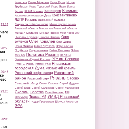
Кочетков
Игорь Морозов
Игорь
Игорь Путин
ы
Трубицын
Игорь Туровский
Игорь Яшин
Ирина
Касимов
Канищево
КПРФ Рязань
Кусова
Константиново
Касимовская городская Дума
ЛДПР Рязань
Лыбедский бульвар
Людмила Кибальникова
 22:16
Министерство печати
Рязанской области
Минлесхоз Рязанской области
тнего
Михаил Малахов
Михаил Пронин
Мост через Оку
м
Олег
Николай Булаев
Николай Пилюгин
Олег Ковалев
Булеков
Олег Шишов
Ольга Чуляева
Ольга Мишина
Петр Пыленок
 20:55
Подбелка
Поджоги машин
Пойма Павловки
Пойма
ния
Политика Рязани
Поляны
трех рек
РГУ им. Есенина
трен
Праймериз «Единой России»
Рязанская
РМПТС
РНПК
Роман Путин
городская Дума
Рязанский кремль
 20:43
Рязанский
Рязанский нефтезавод
ке
Рязань
район
Сасово
Рязанский цирк
оево
Северный обход
Семен Сазонов
Сергей Дудукин
Сергей Ежов
Сергей Сальников
Сергей Филимонов
 23:25
Скопин
Солотча
Спас-Клепики
ТРЦ
ы
УМВД Рязанской
Трасса М5
«Премьер»
и
области
Шаукат Ахметов
Федор Провоторов
июня
ЭРА
 20:08
 лет