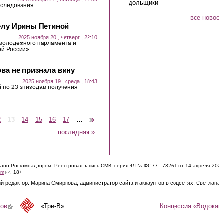
– дольщики
сследования.
все ново
елу Ирины Петиной
2025 ноября 20 , четверг , 22:10
 молодежного парламента и
й России».
ва не признала вину
2025 ноября 19 , среда , 18:43
 по 23 эпизодам получения
2
13
14
15
16
17
…
следующая ›
последняя »
ЭЛ № ФС 77 - 7826
1 от 14 апреля 20
овано Роскомнадзором. Реестровая запись СМИ: серия
(link sends e-mail)
om
. 18+
й редактор: Марина Смирнова, администратор сайта и аккаунтов в соцсетях: Светлан
Концессия «Водока
тов
(link is external)
«Три-В»