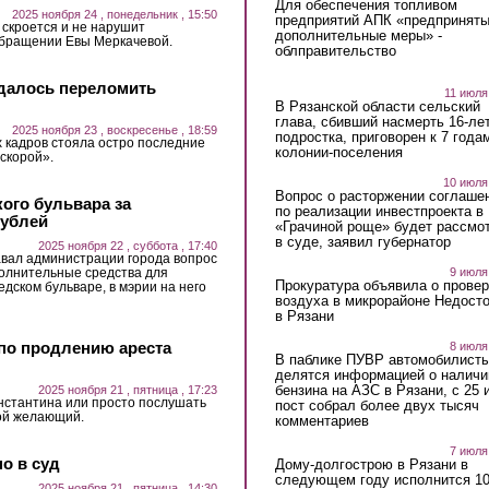
Для обеспечения топливом
2025 ноября 24 , понедельник , 15:50
предприятий АПК «предпринят
е скроется и не нарушит
дополнительные меры» -
 обращении Евы Меркачевой.
облправительство
удалось переломить
11 июля
В Рязанской области сельский
глава, сбивший насмерть 16-ле
2025 ноября 23 , воскресенье , 18:59
подростка, приговорен к 7 года
 кадров стояла остро последние
колонии-поселения
«скорой».
10 июля
Вопрос о расторжении соглаше
ого бульвара за
по реализации инвестпроекта в
рублей
«Грачиной роще» будет рассмо
в суде, заявил губернатор
2025 ноября 22 , суббота , 17:40
авал администрации города вопрос
9 июля
полнительные средства для
Прокуратура объявила о провер
дском бульваре, в мэрии на него
воздуха в микрорайоне Недост
в Рязани
 по продлению ареста
8 июля
В паблике ПУВР автомобилист
делятся информацией о наличи
бензина на АЗС в Рязани, с 25 
2025 ноября 21 , пятница , 17:23
нстантина или просто послушать
пост собрал более двух тысяч
ой желающий.
комментариев
7 июля
о в суд
Дому-долгострою в Рязани в
следующем году исполнится 10
2025 ноября 21 , пятница , 14:30