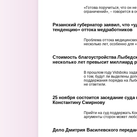
«Готова поручиться, что он н
ограничений», – говорится в
Рязанский губернатор заявил, что «
тенденцию» оттока медработников
Проблема оттока медицинских
несколько лет, особенно для 
Стоимость благоустройства Лыбедск
несколько лет превысит миллиард 
В прошлом году Vidsboku зад
о том, будут ли выделены до
поддержания порядка на Лыбе
не ответили.
25 ноября состоится заседание суда
Константину Смирнову
Прийти на суд поддержать Ко
аргументы сторон может люб
Дело Дмитрия Василевского передан