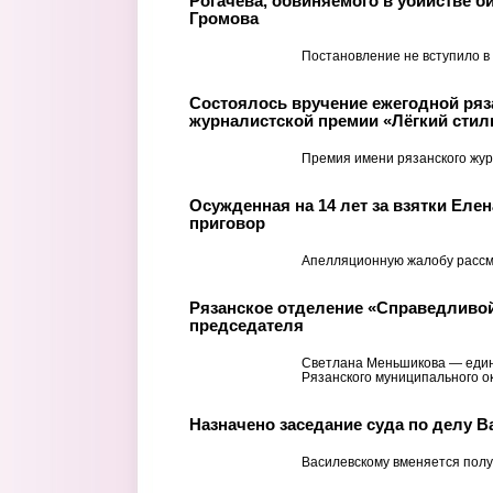
Рогачева, обвиняемого в убийстве б
Громова
Постановление не вступило в
Состоялось вручение ежегодной ряз
журналистской премии «Лёгкий стил
Премия имени рязанского жур
Осужденная на 14 лет за взятки Еле
приговор
Апелляционную жалобу рассм
Рязанское отделение «Справедливо
председателя
Светлана Меньшикова — единс
Рязанского муниципального ок
Назначено заседание суда по делу В
Василевскому вменяется полу