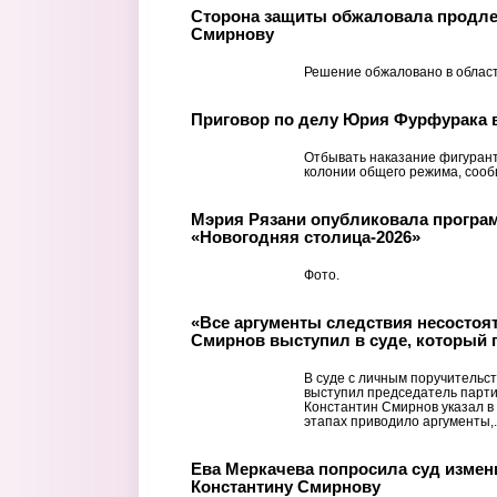
Сторона защиты обжаловала продлен
Смирнову
Решение обжаловано в област
Приговор по делу Юрия Фурфурака в
Отбывать наказание фигурант
колонии общего режима, сооб
Мэрия Рязани опубликовала програ
«Новогодняя столица-2026»
Фото.
«Все аргументы следствия несостоя
Смирнов выступил в суде, который 
В суде с личным поручительс
выступил председатель парти
Константин Смирнов указал в 
этапах приводило аргументы,..
Ева Меркачева попросила суд измен
Константину Смирнову