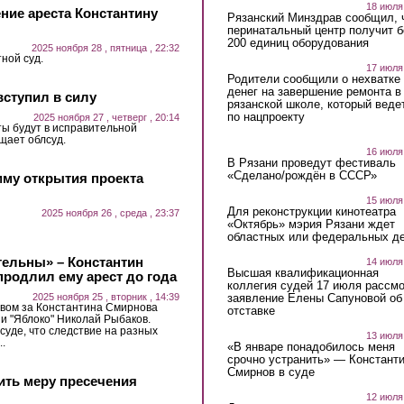
18 июля
ие ареста Константину
Рязанский Минздрав сообщил, 
перинатальный центр получит 
200 единиц оборудования
2025 ноября 28 , пятница , 22:32
ной суд.
17 июля
Родители сообщили о нехватке
денег на завершение ремонта в
ступил в силу
рязанской школе, который веде
по нацпроекту
2025 ноября 27 , четверг , 20:14
ы будут в исправительной
щает облсуд.
16 июля
В Рязани проведут фестиваль
«Сделано/рождён в СССР»
мму открытия проекта
15 июля
Для реконструкции кинотеатра
2025 ноября 26 , среда , 23:37
«Октябрь» мэрия Рязани ждет
областных или федеральных де
тельны» – Константин
14 июля
Высшая квалификационная
продлил ему арест до года
коллегия судей 17 июля рассмо
заявление Елены Сапуновой об
2025 ноября 25 , вторник , 14:39
твом за Константина Смирнова
отставке
и "Яблоко" Николай Рыбаков.
суде, что следствие на разных
13 июля
.
«В январе понадобилось меня
срочно устранить» — Констант
Смирнов в суде
ить меру пресечения
12 июля