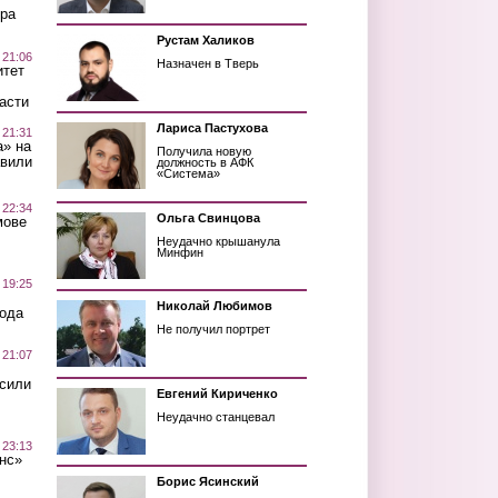
ра
Рустам Халиков
 21:06
Назначен в Тверь
итет
асти
Лариса Пастухова
 21:31
а» на
Получила новую
авили
должность в АФК
«Система»
 22:34
Ольга Свинцова
мове
Неудачно крышанула
Минфин
 19:25
Николай Любимов
вода
Не получил портрет
 21:07
осили
Евгений Кириченко
Неудачно станцевал
 23:13
нс»
Борис Ясинский