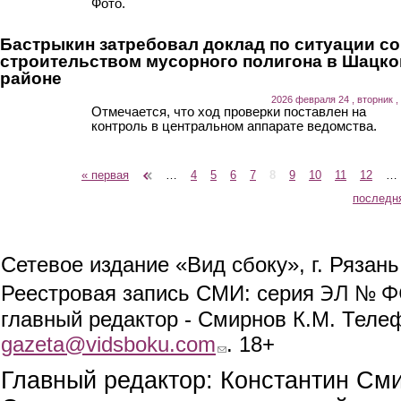
Фото.
Бастрыкин затребовал доклад по ситуации со
строительством мусорного полигона в Шацк
районе
2026 февраля 24 , вторник ,
Отмечается, что ход проверки поставлен на
контроль в центральном аппарате ведомства.
« первая
‹ предыдущая
…
4
5
6
7
8
9
10
11
12
…
Страницы
последн
Сетевое издание «Вид сбоку», г. Рязан
ЭЛ № ФС
Реестровая запись СМИ: серия
главный редактор - Смирнов К.М. Телефо
gazeta@vidsboku.com
(link sends e-mail)
. 18+
Главный редактор: Константин См