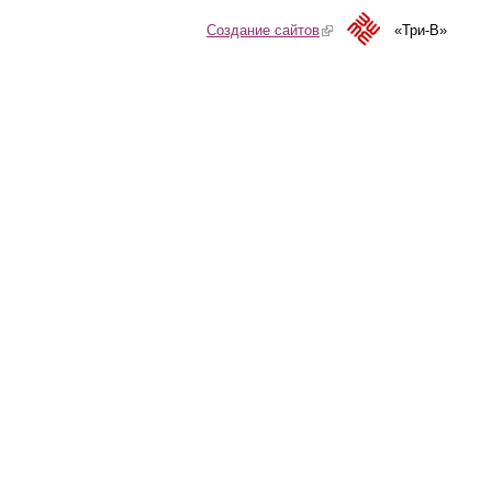
Создание сайтов
(link is external)
«Три-В»