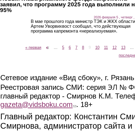
заявил, что программу 2025 года выполнили н
95%
2026 февраля 5 , четверг ,
В мае прошлого года министр ТЭК и ЖКХ област
Артем Уворвихвост сообщал, что действующая
программа капремонта «нереализуемая».
« первая
‹ предыдущая
…
5
6
7
8
9
10
11
12
13
…
Страницы
последн
Сетевое издание «Вид сбоку», г. Рязан
ЭЛ № ФС
Реестровая запись СМИ: серия
главный редактор - Смирнов К.М. Телефо
gazeta@vidsboku.com
(link sends e-mail)
. 18+
Главный редактор: Константин См
Смирнова, администратор сайта и 