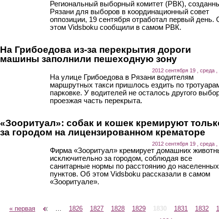
Региональный выборный комитет (РВК), созданн
Рязани для выборов в координационный совет
оппозиции, 19 сентября отработал первый день. 
этом Vidsboku сообщили в самом РВК.
На Грибоедова из-за перекрытия дороги
машины заполнили пешеходную зону
2012 сентября 19 , среда ,
На улице Грибоедова в Рязани водителям
маршрутных такси пришлось ездить по тротуара
парковке. У водителей не осталось другого выбор
проезжая часть перекрыта.
«Зооритуал»: собак и кошек кремируют тольк
за городом на лицензированном крематоре
2012 сентября 19 , среда ,
Фирма «Зооритуал» кремирует домашних животн
исключительно за городом, соблюдая все
санитарные нормы по расстоянию до населенных
пунктов. Об этом Vidsboku рассказали в самом
«Зооритуале».
« первая
‹ предыдущая
…
1826
1827
1828
1829
1830
1831
1832
Страницы
следующая ›