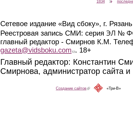
1834
последн
Сетевое издание «Вид сбоку», г. Рязан
ЭЛ № ФС
Реестровая запись СМИ: серия
главный редактор - Смирнов К.М. Телефо
gazeta@vidsboku.com
(link sends e-mail)
. 18+
Главный редактор: Константин См
Смирнова, администратор сайта и 
Создание сайтов
(link is external)
«Три-В»