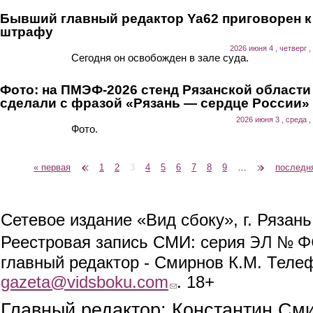
Бывший главный редактор Ya62 приговорен к
штрафу
2026 июня 4 , четверг ,
Сегодня он освобожден в зале суда.
Фото: на ПМЭФ-2026 стенд Рязанской области
сделали с фразой «Рязань — сердце России»
2026 июня 3 , среда ,
Фото.
« первая
‹ предыдущая
1
2
3
4
5
6
7
8
9
…
следующая ›
последн
Страницы
Сетевое издание «Вид сбоку», г. Рязан
ЭЛ № ФС
Реестровая запись СМИ: серия
главный редактор - Смирнов К.М. Телефо
gazeta@vidsboku.com
(link sends e-mail)
. 18+
Главный редактор: Константин См