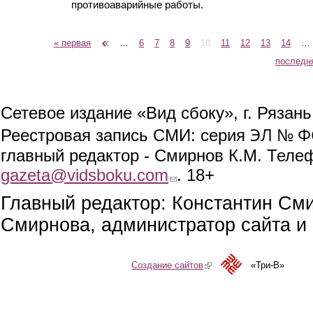
противоаварийные работы.
« первая
‹ предыдущая
…
6
7
8
9
10
11
12
13
14
…
Страницы
последн
Сетевое издание «Вид сбоку», г. Рязан
ЭЛ № ФС
Реестровая запись СМИ: серия
главный редактор - Смирнов К.М. Телефо
gazeta@vidsboku.com
(link sends e-mail)
. 18+
Главный редактор: Константин См
Смирнова, администратор сайта и 
Создание сайтов
(link is external)
«Три-В»