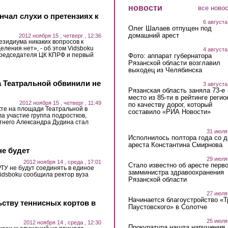
новости
все ново
чал слухи о претензиях к
6 августа
Олег Шалаев отпущен под
домашний арест
2012 ноября 15 , четверг , 12:36
езидиума никаких вопросов к
еления нет», - об этом Vidsboku
4 августа
председателя ЦК КПРФ и первый
Фото: аппарат губернатора
Рязанской области возглавил
выходец из Челябинска
на Театральной обвинили не
3 августа
Рязанская область заняла 73-е
место из 85-ти в рейтинге регио
2012 ноября 15 , четверг , 11:49
по качеству дорог, который
кте на площади Театральной в
составило «РИА Новости»
ла участие группа подростков,
тнего Александра Дудина стал
31 июля
Исполнилось полтора года со д
ареста Константина Смирнова
не будет
29 июля
2012 ноября 14 , среда , 17:01
Стало известно об аресте перво
ТУ не будут соединять в единое
замминистра здравоохранения
idsboku сообщила ректор вуза
Рязанской области
27 июля
Начинается благоустройство «
ьству теннисных кортов в
Паустовского» в Солотче
25 июля
2012 ноября 14 , среда , 12:30
Прокуратура нашла нарушения