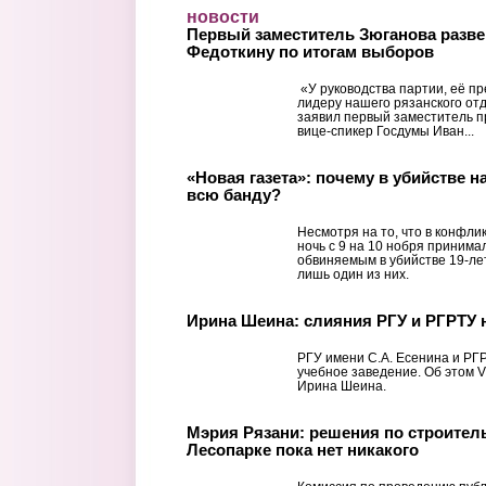
Перейти к основному содержанию
новости
Первый заместитель Зюганова развен
Федоткину по итогам выборов
«У руководства партии, её пр
лидеру нашего рязанского отд
заявил первый заместитель 
вице-спикер Госдумы Иван...
«Новая газета»: почему в убийстве 
всю банду?
Несмотря на то, что в конфли
ночь с 9 на 10 нобря принима
обвиняемым в убийстве 19-ле
лишь один из них.
Ирина Шеина: слияния РГУ и РГРТУ 
РГУ имени С.А. Есенина и РГР
учебное заведение. Об этом V
Ирина Шеина.
Мэрия Рязани: решения по строител
Лесопарке пока нет никакого