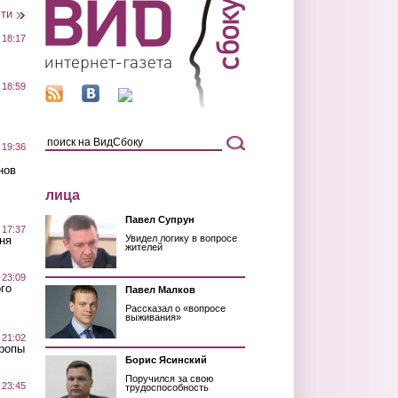
сти
 18:17
 18:59
 19:36
нов
лица
Павел Супрун
 17:37
Увидел логику в вопросе
ня
жителей
 23:09
го
Павел Малков
Рассказал о «вопросе
выживания»
 21:02
Тропы
Борис Ясинский
Поручился за свою
 23:45
трудоспособность