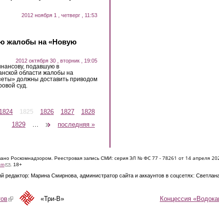
2012 ноября 1 , четверг , 11:53
ую жалобы на «Новую
2012 октября 30 , вторник , 19:05
нансову, подавшую в
анской области жалобы на
зеты» должны доставить приводом
ровой суд.
1824
1825
1826
1827
1828
1829
…
следующая ›
последняя »
ЭЛ № ФС 77 - 7826
1 от 14 апреля 20
овано Роскомнадзором. Реестровая запись СМИ: серия
(link sends e-mail)
om
. 18+
й редактор: Марина Смирнова, администратор сайта и аккаунтов в соцсетях: Светлан
Концессия «Водока
тов
(link is external)
«Три-В»