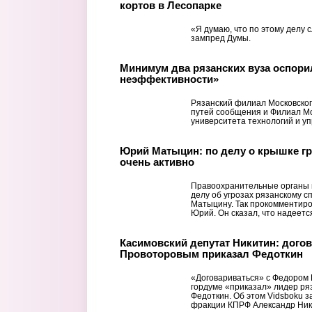
кортов в Лесопарке
«Я думаю, что по этому делу 
зампред Думы.
Минимум два рязанских вуза оспори
неэффективности»
Рязанский филиал Московског
путей сообщения и Филиал Мо
университета технологий и у
Юрий Матыцин: по делу о крышке гр
очень активно
Правоохранительные органы н
делу об угрозах рязанскому 
Матыцину. Так прокомментир
Юрий. Он сказал, что надеется
Касимовский депутат Никитин: догов
Провоторовым приказал Федоткин
«Договариваться» с Федором
гордуме «приказал» лидер ря
Федоткин. Об этом Vidsboku 
фракции КПРФ Александр Ник