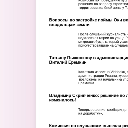
Комиссия по проведению пуб
решения по вопросу строител
территории зелёной зоны у То
Вопросы по застройке поймы Оки в
владельцам земли
После слушаний журналисты
недалеко от мэрии на улице Р
микроавтобус, в который усаж
присутствовавшие на слушания
Татьяну Пыжонкову в администарции
Виталий Еремкин
Как стало известно Vidsboku,
администрации Рязани, кури
возложены на начальника уп
Еремкина.
Владимир Скрипченко: решение по 
изменилось!
Теперь решение, сообщил деп
на доработку».
Комиссия по слушаниям вынесла ре