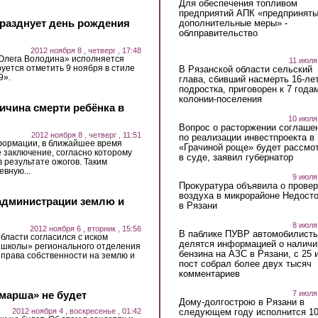
Для обеспечения топливом
предприятий АПК «предпринят
разднует день рождения
дополнительные меры» -
облправительство
2012 ноября 8 , четверг , 17:48
 Олега Володина» исполняется
11 июля
уется отметить 9 ноября в стиле
В Рязанской области сельский
9».
глава, сбивший насмерть 16-ле
подростка, приговорен к 7 года
колонии-поселения
чина смерти ребёнка в
10 июля
Вопрос о расторжении соглаше
2012 ноября 8 , четверг , 11:51
по реализации инвестпроекта в
формации, в ближайшее время
«Грачиной роще» будет рассмо
 заключение, согласно которому
в суде, заявил губернатор
в результате ожогов. Таким
вную...
9 июля
Прокуратура объявила о провер
воздуха в микрорайоне Недост
администрации землю и
в Рязани
8 июля
2012 ноября 6 , вторник , 15:56
В паблике ПУВР автомобилист
бласти согласился с иском
делятся информацией о наличи
 школы» регионального отделения
бензина на АЗС в Рязани, с 25 
права собственности на землю и
пост собрал более двух тысяч
комментариев
7 июля
 марша» не будет
Дому-долгострою в Рязани в
следующем году исполнится 10
2012 ноября 4 , воскресенье , 01:42