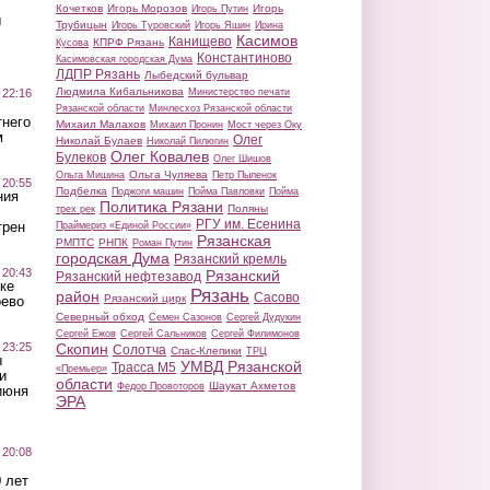
Кочетков
Игорь Морозов
Игорь
Игорь Путин
ы
Трубицын
Игорь Туровский
Игорь Яшин
Ирина
Касимов
Канищево
КПРФ Рязань
Кусова
Константиново
Касимовская городская Дума
ЛДПР Рязань
Лыбедский бульвар
Людмила Кибальникова
 22:16
Министерство печати
Рязанской области
Минлесхоз Рязанской области
тнего
Михаил Малахов
Михаил Пронин
Мост через Оку
м
Олег
Николай Булаев
Николай Пилюгин
Олег Ковалев
Булеков
Олег Шишов
Ольга Чуляева
Ольга Мишина
Петр Пыленок
 20:55
Подбелка
Поджоги машин
Пойма Павловки
Пойма
ния
Политика Рязани
Поляны
трех рек
РГУ им. Есенина
трен
Праймериз «Единой России»
Рязанская
РМПТС
РНПК
Роман Путин
городская Дума
Рязанский кремль
 20:43
Рязанский
Рязанский нефтезавод
ке
Рязань
район
Сасово
Рязанский цирк
оево
Северный обход
Семен Сазонов
Сергей Дудукин
Сергей Ежов
Сергей Сальников
Сергей Филимонов
 23:25
Скопин
Солотча
Спас-Клепики
ТРЦ
ы
УМВД Рязанской
Трасса М5
«Премьер»
и
области
Шаукат Ахметов
Федор Провоторов
июня
ЭРА
 20:08
 лет