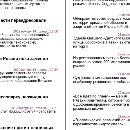
личных слушаний не приняла
режима охраны Сегденского озе
ьства теннисных кортов на
ргового городка.
24 июля
Облправительство создаст ком
ласти переадресовали
по территориальной обороне и
защите объектов Рязанской обл
2012 ноября 14 , среда , 12:18
23 июля
 обнаружили припаркованный
Здание бывшего «Детского мир
адищева, рядом с парком,
улице Соборной в Рязани выст
ивались пенсионерки,
на торги
х, но за время...
22 июля
На реставрацию мечети в Каси
 Рязани пока заменил
выделено более 200 миллионов
рублей
2012 ноября 14 , среда , 10:34
 функции заместителя главы
21 июля
рующего социальную сферу,
Суд ужесточил наказание экс-
равления образования Виталия
снабженцу рязанского хлебоза
20 июля
«Всё идёт по плану» — мэрия
лесопарку неожиданно
Рязани родителям, которые пр
о дофинансировании ремонта в
2012 ноября 13 , вторник , 17:21
рязанской школе
утат, формулируется «отправить
19 июля
«Экологический рязанский алья
перезапустил «карту свалок»
шение против теннисных