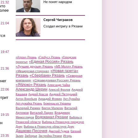
Не понят народом
 21:32
что
более
Сергей Чиграков
 21:04
Создал интригу в Рязани
тся
 19:47
«Атрон» Рязань
«Глобус» Рязань
«Городские
«Единая Россия» Рязань
проекты»
«Лучшие друзья» Рязань
«М5 Молл» Рязань
 21:36
«Новая газета»
«Мещерская сторона»
Рязань
«Сбербанк» Рязань
«Северная
нег
компания»
«Справедливая Россия» Рязань
«Яблоко» Рязань
Александр Чайка
Александр Шерин
 22:06
Андрей
Алексей Фролов
Кашаев
Андрей Петруцкий
Андрей Красов
трит
Аркадий Фомин
Антон Воробьев
Арт-Лужайка
Арт-лужайка Рязань
Беженцы из Украины
Валерий Рюмин
Виталий
Виктор Малюгин
Артемов
Виталий Ларин
Владимир
 19:15
Водоканал Рязани
Мимоглядов
Выборы в
ин
Рязанской области
Выборы в Рязанскую городскую
Думу
Выборы в Рязанскую областную Думу
Дашково-Песочня
Дмитрий Гудков
Евгений
 23:35
Заборье
Игорь
Зызин
Застройка Рязани