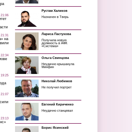
ра
Рустам Халиков
 21:06
Назначен в Тверь
итет
асти
Лариса Пастухова
 21:31
а» на
Получила новую
авили
должность в АФК
«Система»
 22:34
Ольга Свинцова
мове
Неудачно крышанула
Минфин
 19:25
Николай Любимов
вода
Не получил портрет
 21:07
осили
Евгений Кириченко
Неудачно станцевал
 23:13
нс»
Борис Ясинский