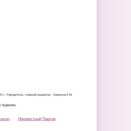
20 г.
Учредитель, главный редактор - Смирнов К.М.
а Чудакова.
нала»
Неизвестный Павлов