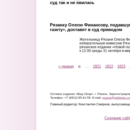
суд так и не явилась
Рязанку Олесю Финансову, подавш
газету», доставят в суд приводом
Жительницу Рязани Олесю Фи
избирательную комиссию Ряз
рязанское издание «Новой га
к 12.00 среды 31 октября в ми
« первая
‹ предыдущая
…
1821
1822
1823
Страницы
Сетевое издание «Вид сбоку», г. Рязань. Зарегистрир
Телефон: +7 (4912) 95-41-59. E-mail:
gazeta@vidsboku.c
Главный редактор: Константин Смирнов, выпускающи
Создание сай