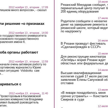
18 июля
Рязанский Минздрав сообщил, 
2012 ноября 13 , вторник , 17:09
перинатальный центр получит 
слишком много вопросов», - сказал
200 единиц оборудования
17 июля
Родители сообщили о нехватке
ли решение «о признаках
денег на завершение ремонта в
рязанской школе, который веде
по нацпроекту
2012 ноября 13 , вторник , 14:00
о государственного университета
сковского государственного
16 июля
правления имени К.
В Рязани проведут фестиваль
«Сделано/рождён в СССР»
оба органы работают
15 июля
Для реконструкции кинотеатра
«Октябрь» мэрия Рязани ждет
2012 ноября 13 , вторник , 12:59
областных или федеральных де
ачали очень активную работу по
спортивному журналисту Юрию
14 июля
овал ситуацию Vidsboku сам
Высшая квалификационная
...
коллегия судей 17 июля рассмо
заявление Елены Сапуновой об
отставке
ариваться с
13 июля
«В январе понадобилось меня
2012 ноября 13 , вторник , 11:40
срочно устранить» — Констант
 Провоторовым в Касимовской
Смирнов в суде
занских коммунистов Владимир
заявил бывший руководитель
итин.
12 июля