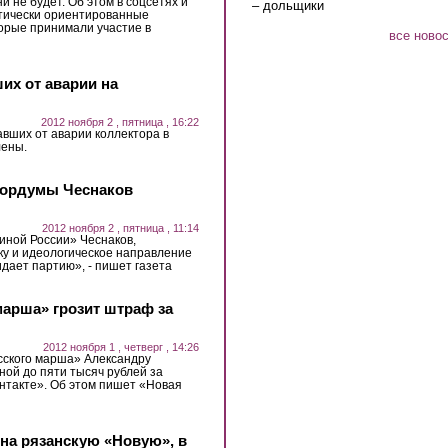
и не будет. Об этом в соцсетях и
– дольщики
тически ориентированные
оторые принимали участие в
все ново
их от аварии на
2012 ноября 2 , пятница , 16:22
вших от аварии коллектора в
лены.
гордумы Чеснаков
2012 ноября 2 , пятница , 11:14
иной России» Чеснаков,
у и идеологическое направление
идает партию», - пишет газета
марша» грозит штраф за
2012 ноября 1 , четверг , 14:26
сского марша» Александру
ной до пяти тысяч рублей за
онтакте». Об этом пишет «Новая
на рязанскую «Новую», в