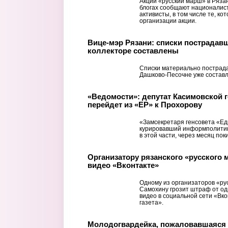
Акции «русский марш» в Рязан
блогах сообщают националис
активисты, в том числе те, к
организации акции.
Вице-мэр Рязани: списки пострадавш
коллекторе составлены
Списки материально пострада
Дашково-Песочне уже состав
«Ведомости»: депутат Касимовской 
перейдет из «ЕР» к Прохорову
«Замсекретаря генсовета «Ед
курировавший информполитик
в этой части, через месяц пок
Организатору рязанского «русского 
видео «Вконтакте»
Одному из организаторов «ру
Самохину грозит штраф от од
видео в социальной сети «Вк
газета».
Молодогвардейка, пожаловавшаяся 