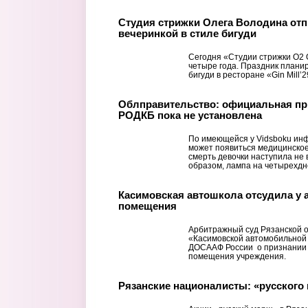
Студия стрижки Олега Володина отп
вечеринкой в стиле бигуди
Сегодня «Студии стрижки О2
четыре года. Праздник планир
бигуди в ресторане «Gin Mill’2
Облправительство: официальная при
РОДКБ пока не установлена
По имеющейся у Vidsboku ин
может появиться медицинское
смерть девочки наступила не 
образом, лампа на четырехдне
Касимовская автошкола отсудила у 
помещения
Арбитражный суд Рязанской о
«Касимовской автомобильной
ДОСААФ России о признании 
помещения учреждения.
Рязанские националисты: «русского