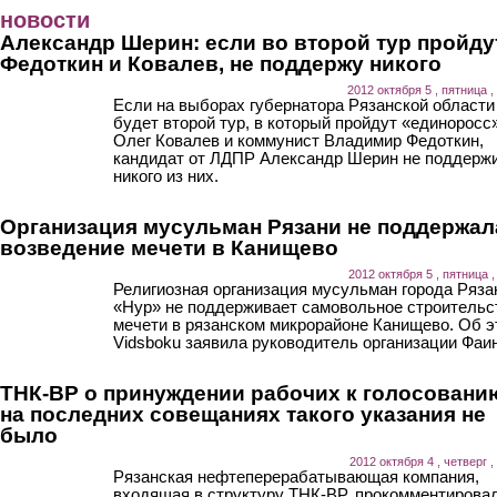
Перейти к основному содержанию
новости
Александр Шерин: если во второй тур пройду
Федоткин и Ковалев, не поддержу никого
2012 октября 5 , пятница ,
Если на выборах губернатора Рязанской области
будет второй тур, в который пройдут «единоросс
Олег Ковалев и коммунист Владимир Федоткин,
кандидат от ЛДПР Александр Шерин не поддерж
никого из них.
Организация мусульман Рязани не поддержал
возведение мечети в Канищево
2012 октября 5 , пятница ,
Религиозная организация мусульман города Ряза
«Нур» не поддерживает самовольное строительс
мечети в рязанском микрорайоне Канищево. Об э
Vidsboku заявила руководитель организации Фаин
ТНК-BP о принуждении рабочих к голосовани
на последних совещаниях такого указания не
было
2012 октября 4 , четверг ,
Рязанская нефтеперерабатывающая компания,
входящая в структуру ТНК-BP, прокомментирова