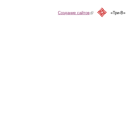
Создание сайтов
(link is external)
«Три-В»