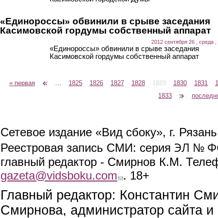
«Единороссы» обвинили в срыве заседания
Касимовской гордумы собственный аппарат
2012 сентября 26 , среда ,
«Единороссы» обвинили в срыве заседания
Касимовской гордумы собственный аппарат
« первая
‹ предыдущая
…
1825
1826
1827
1828
1829
1830
1831
Страницы
1833
следующая ›
последн
Сетевое издание «Вид сбоку», г. Рязан
ЭЛ № ФС
Реестровая запись СМИ: серия
главный редактор - Смирнов К.М. Телефо
gazeta@vidsboku.com
(link sends e-mail)
. 18+
Главный редактор: Константин См
Смирнова, администратор сайта и 