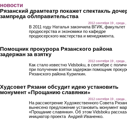
Перейти к основному содержанию
новости
Рязанский драмтеатр покажет спектакль доче
зампреда облправительства
2012 сентября 19 , среда ,
В 2011 году Наталья закончила ВГИК, факультет
продюсерства и экономики по кафедре
продюсерского мастерства и менеджмента.
Помощник прокурора Рязанского района
задержан за взятку
2012 сентября 19 , среда ,
Как стало известно Vidsboku, в сентябре с поли
при получении взятки задержан помощник прокур
Рязанского района Курилкин.
Худсовет Рязани обсудит идею установить
монумент «Прощанию славянки»
2012 сентября 19 , среда ,
На рассмотрение Художественного Совета Рязан
вынесено предложение установить монумент ма
«Прощание славянки». Об этом Vidsboku рассказ
инициатор проекта Андрей Иваненко.