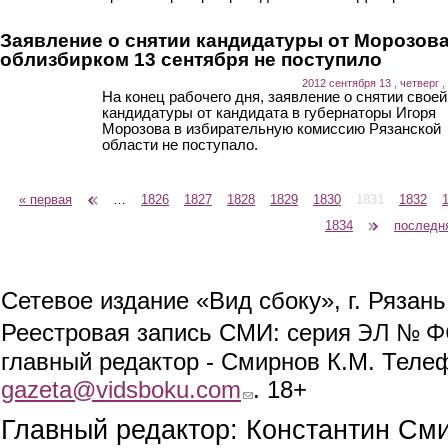
Заявление о снятии кандидатуры от Морозова
облизбирком 13 сентября не поступило
2012 сентября 13 , четверг ,
На конец рабочего дня, заявление о снятии своей
кандидатуры от кандидата в губернаторы Игоря
Морозова в избирательную комиссию Рязанской
области не поступало.
« первая
‹ предыдущая
…
1826
1827
1828
1829
1830
1831
1832
Страницы
1834
следующая ›
последн
Сетевое издание «Вид сбоку», г. Рязан
ЭЛ № ФС
Реестровая запись СМИ: серия
главный редактор - Смирнов К.М. Телефо
gazeta@vidsboku.com
(link sends e-mail)
. 18+
Главный редактор: Константин См