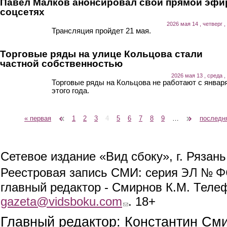
Павел Малков анонсировал свой прямой эфи
соцсетях
2026 мая 14 , четверг ,
Трансляция пройдет 21 мая.
Торговые ряды на улице Кольцова стали
частной собственностью
2026 мая 13 , среда ,
Торговые ряды на Кольцова не работают с январ
этого года.
« первая
‹ предыдущая
1
2
3
4
5
6
7
8
9
…
следующая ›
последн
Страницы
Сетевое издание «Вид сбоку», г. Рязан
ЭЛ № ФС
Реестровая запись СМИ: серия
главный редактор - Смирнов К.М. Телефо
gazeta@vidsboku.com
(link sends e-mail)
. 18+
Главный редактор: Константин См