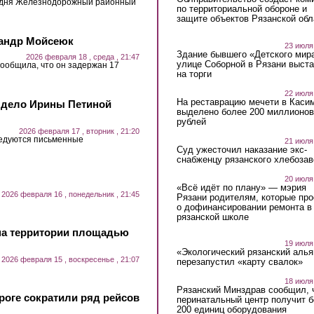
одня Железнодорожный районный
по территориальной обороне и
защите объектов Рязанской обл
сандр Мойсеюк
23 июля
Здание бывшего «Детского мир
2026 февраля 18 , среда , 21:47
улице Соборной в Рязани выст
сообщила, что он задержан 17
на торги
22 июля
На реставрацию мечети в Каси
ь дело Ирины Петиной
выделено более 200 миллионов
рублей
2026 февраля 17 , вторник , 21:20
ледуются письменные
21 июля
Суд ужесточил наказание экс-
снабженцу рязанского хлебоза
20 июля
«Всё идёт по плану» — мэрия
2026 февраля 16 , понедельник , 21:45
Рязани родителям, которые пр
о дофинансировании ремонта в
рязанской школе
на территории площадью
19 июля
«Экологический рязанский алья
2026 февраля 15 , воскресенье , 21:07
перезапустил «карту свалок»
18 июля
Рязанский Минздрав сообщил, 
роге сократили ряд рейсов
перинатальный центр получит 
200 единиц оборудования