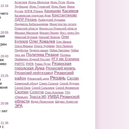
Кочетков
Игорь Морозов
Игорь
Игорь Путин
 22:16
Трубицын
Игорь Туровский
Игорь Яшин
Ирина
Касимов
Канищево
КПРФ Рязань
Кусова
тнего
Константиново
Касимовская городская Дума
м
ЛДПР Рязань
Лыбедский бульвар
Людмила Кибальникова
Министерство печати
Рязанской области
Минлесхоз Рязанской области
 20:55
Михаил Малахов
Михаил Пронин
Мост через Оку
ния
Олег
Николай Булаев
Николай Пилюгин
Олег Ковалев
Булеков
Олег Шишов
трен
Ольга Чуляева
Ольга Мишина
Петр Пыленок
Подбелка
Поджоги машин
Пойма Павловки
Пойма
Политика Рязани
Поляны
трех рек
 20:43
РГУ им. Есенина
ке
Праймериз «Единой России»
Рязанская
оево
РМПТС
РНПК
Роман Путин
городская Дума
Рязанский кремль
Рязанский
Рязанский нефтезавод
 23:25
Рязань
район
Сасово
Рязанский цирк
ы
и
Северный обход
Семен Сазонов
Сергей Дудукин
июня
Сергей Ежов
Сергей Сальников
Сергей Филимонов
Скопин
Солотча
Спас-Клепики
ТРЦ
УМВД Рязанской
Трасса М5
«Премьер»
области
Шаукат Ахметов
Федор Провоторов
 20:08
ЭРА
 лет
 21:35
 с