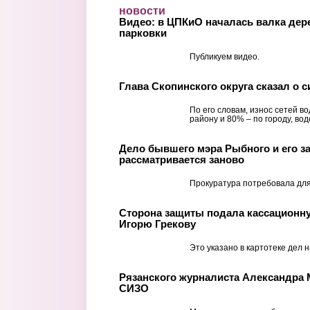
Перейти к основному содержанию
новости
Видео: в ЦПКиО началась валка дер
парковки
Публикуем видео.
Глава Скопинского округа сказал о 
По его словам, износ сетей в
району и 80% – по городу, во
Дело бывшего мэра Рыбного и его з
рассматривается заново
Прокуратура потребовала для
Сторона защиты подала кассационн
Игорю Грекову
Это указано в картотеке дел н
Рязанского журналиста Александра 
СИЗО