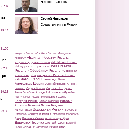
Не понят народом
 21:04
тся
Сергей Чиграков
Создал интригу в Рязани
 19:47
 21:36
«Атрон» Рязань
«Глобус» Рязань
«Городские
«Единая Россия» Рязань
проекты»
нег
«Лучшие друзья» Рязань
«М5 Молл» Рязань
«Новая газета»
«Мещерская сторона»
 22:06
Рязань
«Сбербанк» Рязань
«Северная
трит
компания»
«Справедливая Россия» Рязань
«Яблоко» Рязань
Александр Чайка
Александр Шерин
Андрей
Алексей Фролов
Кашаев
Андрей Петруцкий
Андрей Красов
 19:15
Аркадий Фомин
Антон Воробьев
Арт-Лужайка
Арт-лужайка Рязань
Беженцы из Украины
ин
Валерий Рюмин
Виталий
Виктор Малюгин
Артемов
Виталий Ларин
Владимир
Водоканал Рязани
Мимоглядов
Выборы в
 23:35
Рязанской области
Выборы в Рязанскую городскую
ы
Думу
Выборы в Рязанскую областную Думу
Дашково-Песочня
Дмитрий Гудков
Евгений
Заборье
Игорь
Зызин
Застройка Рязани