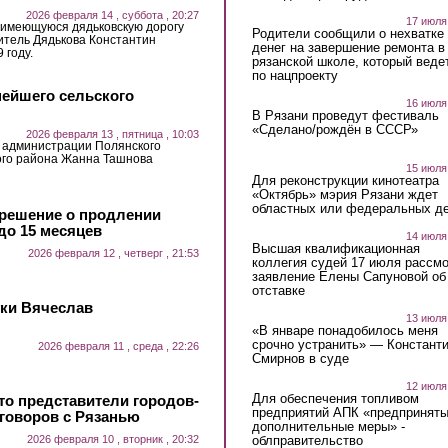
2026 февраля 14 , суббота , 20:27
17 июля
а имеющуюся дядьковскую дорогу
Родители сообщили о нехватке
житель Дядькова Константин
денег на завершение ремонта в
 году.
рязанской школе, который веде
по нацпроекту
нейшего сельского
16 июля
В Рязани проведут фестиваль
«Сделано/рождён в СССР»
2026 февраля 13 , пятница , 10:03
 администрации Полянского
ого района Жанна Ташнова
15 июля
Для реконструкции кинотеатра
«Октябрь» мэрия Рязани ждет
областных или федеральных де
 решение о продлении
до 15 месяцев
14 июля
Высшая квалификационная
2026 февраля 12 , четверг , 21:53
коллегия судей 17 июля рассмо
заявление Елены Сапуновой об
отставке
уки Вячеслав
13 июля
«В январе понадобилось меня
срочно устранить» — Констант
2026 февраля 11 , среда , 22:26
Смирнов в суде
12 июля
Для обеспечения топливом
то представители городов-
предприятий АПК «предпринят
говоров с Рязанью
дополнительные меры» -
облправительство
2026 февраля 10 , вторник , 20:32