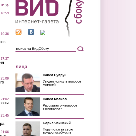
сти
 18:59
 19:36
нов
 17:37
ня
лица
Павел Супрун
 23:09
Увидел логику в вопросе
го
жителей
 21:02
Павел Малков
Тропы
Рассказал о «вопросе
выживания»
 23:45
ра
Борис Ясинский
Поручился за свою
 21:06
трудоспособность
итет