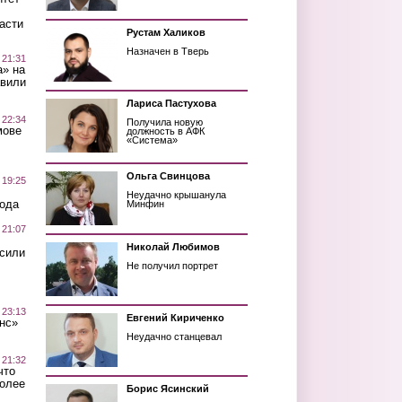
асти
Рустам Халиков
Назначен в Тверь
 21:31
а» на
авили
Лариса Пастухова
 22:34
Получила новую
мове
должность в АФК
«Система»
Ольга Свинцова
 19:25
Неудачно крышанула
вода
Минфин
 21:07
Николай Любимов
осили
Не получил портрет
 23:13
Евгений Кириченко
нс»
Неудачно станцевал
 21:32
что
более
Борис Ясинский