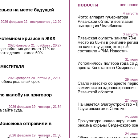
новости
все ново
евьев на месте будущей
4 августа
Фото: аппарат губернатора
Рязанской области возглавил
2026 февраля 22 , воскресенье , 12:20
выходец из Челябинска
3 августа
системном кризисе в ЖКХ
Рязанская область заняла 73-е
место из 85-ти в рейтинге регио
2026 февраля 21 , суббота , 20:27
по качеству дорог, который
одоснабжения достигает 71% по
составило «РИА Новости»
доотведения – около 60%.
31 июля
Исполнилось полтора года со д
аместителя
ареста Константина Смирнова
2026 февраля 20 , пятница , 22:00
29 июля
 обоих реальный срок.
Стало известно об аресте перво
замминистра здравоохранения
Рязанской области
ую жалобу на приговор
27 июля
Начинается благоустройство «
2026 февраля 19 , четверг , 21:34
Паустовского» в Солотче
а сайте суда.
25 июля
Прокуратура нашла нарушения
Мойсеюка отправили в
режима охраны Сегденского озе
24 июля
2026 февраля 19 , четверг , 21:30
Облправительство создаст ком