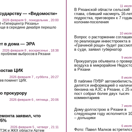
11 июля
В Рязанской области сельский
осударству — «Ведомости»
глава, сбивший насмерть 16-ле
подростка, приговорен к 7 года
2026 февраля 9 , понедельник , 20:00
колонии-поселения
 «Гиперцентр Рязань»
еще в середине декабря перешло
10 июля
Вопрос о расторжении соглаше
по реализации инвестпроекта в
ет в дома — ЭРА
«Грачиной роще» будет рассмо
в суде, заявил губернатор
2026 февраля 8 , воскресенье , 18:38
 проблеме выбросов в Рязани
9 июля
Прокуратура объявила о провер
воздуха в микрорайоне Недост
в Рязани
состав ЦИК
2026 февраля 7 , суббота , 20:27
8 июля
ев покинет ЦИК.
В паблике ПУВР автомобилист
делятся информацией о наличи
бензина на АЗС в Рязани, с 25 
о прокурору
пост собрал более двух тысяч
комментариев
2026 февраля 6 , пятница , 20:06
7 июля
Дому-долгострою в Рязани в
следующем году исполнится 10
монта заявил, что
– дольщики
95%
6 июля
2026 февраля 5 , четверг , 21:11
Фото: Павел Малков встретился
 ТЭК и ЖКХ области Артем