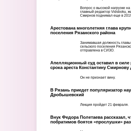
Вопрос о высокой нагрузке н
главный редактор Vidsboku, 
Смирнов поднимал еще в 2019
Арестована многолетняя глава круп
поселения Рязанского района
Занимавшая должность главы
сельского поселения Рязанск
отправлена в СИЗО.
Апелляционный суд оставил в силе
срока ареста Константину Смирнову 
Он не признает вину.
В Рязань приедет популяризатор на
Дробышевский
Лекция пройдет 21 февраля.
Внук Федора Полетаева рассказал, ч
побратимов боятся «прослушки» раз