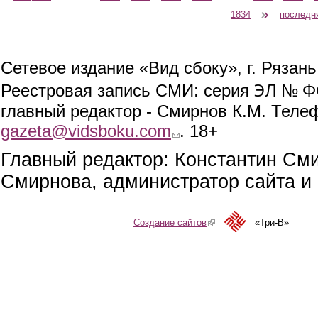
1834
следующая ›
последн
Сетевое издание «Вид сбоку», г. Рязан
ЭЛ № ФС
Реестровая запись СМИ: серия
главный редактор - Смирнов К.М. Телефо
gazeta@vidsboku.com
(link sends e-mail)
. 18+
Главный редактор: Константин См
Смирнова, администратор сайта и 
Создание сайтов
(link is external)
«Три-В»