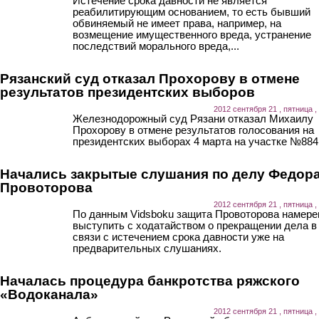
Истечение срока давности не является
реабилитирующим основанием, то есть бывший
обвиняемый не имеет права, например, на
возмещение имущественного вреда, устранение
последствий морального вреда,...
Рязанский суд отказал Прохорову в отмене
результатов президентских выборов
2012 сентября 21 , пятница ,
Железнодорожный суд Рязани отказал Михаилу
Прохорову в отмене результатов голосования на
президентских выборах 4 марта на участке №884
Начались закрытые слушания по делу Федор
Провоторова
2012 сентября 21 , пятница ,
По данным Vidsboku защита Провоторова намере
выступить с ходатайством о прекращении дела в
связи с истечением срока давности уже на
предварительных слушаниях.
Началась процедура банкротства ряжского
«Водоканала»
2012 сентября 21 , пятница ,