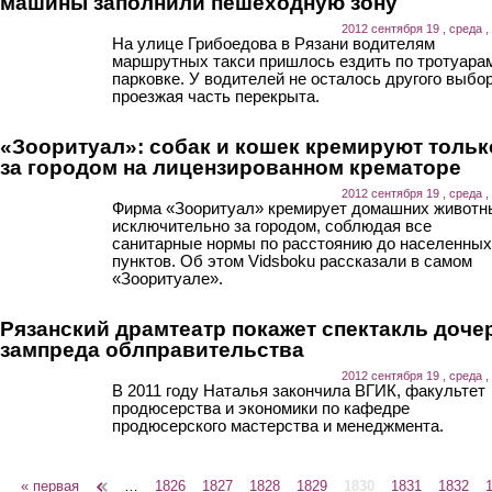
машины заполнили пешеходную зону
2012 сентября 19 , среда ,
На улице Грибоедова в Рязани водителям
маршрутных такси пришлось ездить по тротуара
парковке. У водителей не осталось другого выбор
проезжая часть перекрыта.
«Зооритуал»: собак и кошек кремируют тольк
за городом на лицензированном крематоре
2012 сентября 19 , среда ,
Фирма «Зооритуал» кремирует домашних животн
исключительно за городом, соблюдая все
санитарные нормы по расстоянию до населенных
пунктов. Об этом Vidsboku рассказали в самом
«Зооритуале».
Рязанский драмтеатр покажет спектакль доче
зампреда облправительства
2012 сентября 19 , среда ,
В 2011 году Наталья закончила ВГИК, факультет
продюсерства и экономики по кафедре
продюсерского мастерства и менеджмента.
« первая
‹ предыдущая
…
1826
1827
1828
1829
1830
1831
1832
Страницы