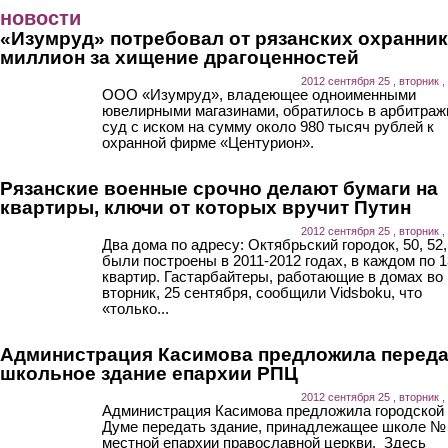
Перейти к основному содержанию
новости
«Изумруд» потребовал от рязанских охранни
миллион за хищение драгоценностей
2012 сентября 25 , вторник ,
ООО «Изумруд», владеющее одноименными
ювелирными магазинами, обратилось в арбитра
суд с иском на сумму около 980 тысяч рублей к
охранной фирме «Центурион».
Рязанские военные срочно делают бумаги на
квартиры, ключи от которых вручит Путин
2012 сентября 25 , вторник ,
Два дома по адресу: Октябрьский городок, 50, 52,
были построены в 2011-2012 годах, в каждом по 
квартир. Гастарбайтеры, работающие в домах во
вторник, 25 сентября, сообщили Vidsboku, что
«только...
Администрация Касимова предложила переда
школьное здание епархии РПЦ
2012 сентября 25 , вторник ,
Администрация Касимова предложила городской
Думе передать здание, принадлежащее школе № 
местной епархии православной церкви. Здесь