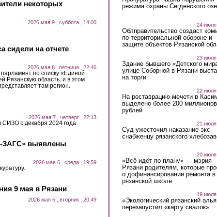
вители некоторых
режима охраны Сегденского озе
2026 мая 9 , суббота , 14:00
24 июля
Облправительство создаст ком
по территориальной обороне и
защите объектов Рязанской обл
са сидели на отчете
23 июля
Здание бывшего «Детского мир
2026 мая 8 , пятница , 22:46
улице Соборной в Рязани выст
в парламент по списку «Единой
на торги
й Рязанскую область, и в этом
представляет там регион.
22 июля
На реставрацию мечети в Каси
выделено более 200 миллионов
рублей
2026 мая 7 , четверг , 22:13
 СИЗО с декабря 2024 года.
21 июля
Суд ужесточил наказание экс-
снабженцу рязанского хлебоза
с-ЗАГС» выявлены
20 июля
«Всё идёт по плану» — мэрия
2026 мая 6 , среда , 19:59
Рязани родителям, которые пр
куратуру.
о дофинансировании ремонта в
рязанской школе
ия 9 мая в Рязани
19 июля
2026 мая 5 , вторник , 20:49
«Экологический рязанский алья
перезапустил «карту свалок»