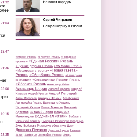
Не понят народом
 21:32
что
более
Сергей Чиграков
 21:04
Создал интригу в Рязани
тся
 19:47
«Атрон» Рязань
«Глобус» Рязань
«Городские
«Единая Россия» Рязань
проекты»
«Лучшие друзья» Рязань
«М5 Молл» Рязань
 21:36
«Новая газета»
«Мещерская сторона»
Рязань
«Сбербанк» Рязань
«Северная
нег
компания»
«Справедливая Россия» Рязань
«Яблоко» Рязань
Александр Чайка
Александр Шерин
 22:06
Андрей
Алексей Фролов
Кашаев
Андрей Петруцкий
Андрей Красов
трит
Аркадий Фомин
Антон Воробьев
Арт-Лужайка
Арт-лужайка Рязань
Беженцы из Украины
Валерий Рюмин
Виталий
Виктор Малюгин
Артемов
Виталий Ларин
Владимир
 19:15
Водоканал Рязани
Мимоглядов
Выборы в
ин
Рязанской области
Выборы в Рязанскую городскую
Думу
Выборы в Рязанскую областную Думу
Дашково-Песочня
Дмитрий Гудков
Евгений
 23:35
Заборье
Игорь
Зызин
Застройка Рязани