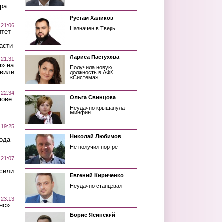
ра
Рустам Халиков
 21:06
Назначен в Тверь
итет
асти
Лариса Пастухова
 21:31
а» на
Получила новую
авили
должность в АФК
«Система»
 22:34
Ольга Свинцова
мове
Неудачно крышанула
Минфин
 19:25
Николай Любимов
вода
Не получил портрет
 21:07
осили
Евгений Кириченко
Неудачно станцевал
 23:13
нс»
Борис Ясинский