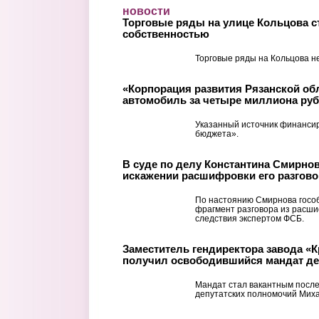
Перейти к основному содержанию
новости
Торговые ряды на улице Кольцова с
собственностью
Торговые ряды на Кольцова не
«Корпорация развития Рязанской об
автомобиль за четыре миллиона ру
Указанный источник финанси
бюджета».
В суде по делу Константина Смирнов
искажении расшифровки его разгово
По настоянию Смирнова госо
фрагмент разговора из расш
следствия экспертом ФСБ.
Заместитель гендиректора завода «К
получил освободившийся мандат д
Мандат стал вакантным посл
депутатских полномочий Мих