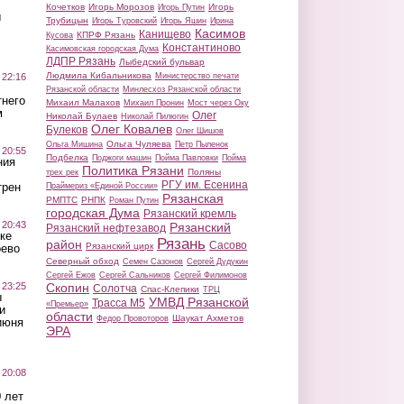
Кочетков
Игорь Морозов
Игорь
Игорь Путин
ы
Трубицын
Игорь Туровский
Игорь Яшин
Ирина
Касимов
Канищево
КПРФ Рязань
Кусова
Константиново
Касимовская городская Дума
ЛДПР Рязань
Лыбедский бульвар
Людмила Кибальникова
 22:16
Министерство печати
Рязанской области
Минлесхоз Рязанской области
тнего
Михаил Малахов
Михаил Пронин
Мост через Оку
м
Олег
Николай Булаев
Николай Пилюгин
Олег Ковалев
Булеков
Олег Шишов
Ольга Чуляева
Ольга Мишина
Петр Пыленок
 20:55
Подбелка
Поджоги машин
Пойма Павловки
Пойма
ния
Политика Рязани
Поляны
трех рек
РГУ им. Есенина
трен
Праймериз «Единой России»
Рязанская
РМПТС
РНПК
Роман Путин
городская Дума
Рязанский кремль
 20:43
Рязанский
Рязанский нефтезавод
ке
Рязань
район
Сасово
Рязанский цирк
оево
Северный обход
Семен Сазонов
Сергей Дудукин
Сергей Ежов
Сергей Сальников
Сергей Филимонов
 23:25
Скопин
Солотча
Спас-Клепики
ТРЦ
ы
УМВД Рязанской
Трасса М5
«Премьер»
и
области
Шаукат Ахметов
Федор Провоторов
июня
ЭРА
 20:08
 лет