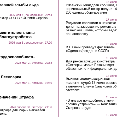
18 июля
 упавшей глыбы льда
Рязанский Минздрав сообщил, 
перинатальный центр получит 
200 единиц оборудования
2026 мая 4 , понедельник , 20:44
ректор ООО «УК «Олимп Сервис»
17 июля
Родители сообщили о нехватке
денег на завершение ремонта в
рязанской школе, который веде
местителем главы
по нацпроекту
благоустройства
2026 мая 3 , воскресенье , 17:20
16 июля
В Рязани проведут фестиваль
«Сделано/рождён в СССР»
трудоспособность
15 июля
Для реконструкции кинотеатра
2026 мая 2 , суббота , 20:58
«Октябрь» мэрия Рязани ждет
областных или федеральных де
14 июля
 Лесопарка
Высшая квалификационная
коллегия судей 17 июля рассмо
2026 мая 1 , пятница , 16:56
заявление Елены Сапуновой об
отставке
азначении штрафа
13 июля
«В январе понадобилось меня
срочно устранить» — Констант
2026 апреля 30 , четверг , 21:36
Смирнов в суде
 штрафа для Марии Ракчеевой
день.
12 июля