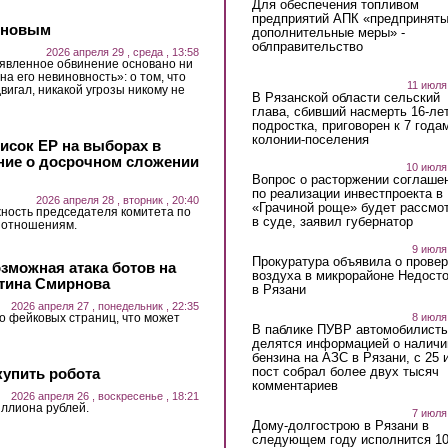
Для обеспечения топливом
предприятий АПК «предпринят
рновым
дополнительные меры» -
облправительство
2026 апреля 29 , среда , 13:58
явленное обвинение основано ни
а его невиновность»: о том, что
11 июля
вигал, никакой угрозы никому не
В Рязанской области сельский
глава, сбивший насмерть 16-ле
подростка, приговорен к 7 года
колонии-поселения
исок ЕР на выборах в
ние о досрочном сложении
10 июля
Вопрос о расторжении соглаше
по реализации инвестпроекта в
2026 апреля 28 , вторник , 20:40
«Грачиной роще» будет рассмо
ность председателя комитета по
в суде, заявил губернатор
 отношениям.
9 июля
Прокуратура объявила о провер
озможная атака ботов на
воздуха в микрорайоне Недост
нтина Смирнова
в Рязани
2026 апреля 27 , понедельник , 22:35
8 июля
о фейковых страниц, что может
В паблике ПУВР автомобилист
делятся информацией о наличи
бензина на АЗС в Рязани, с 25 
пост собрал более двух тысяч
купить робота
комментариев
2026 апреля 26 , воскресенье , 18:21
иллиона рублей.
7 июля
Дому-долгострою в Рязани в
следующем году исполнится 10