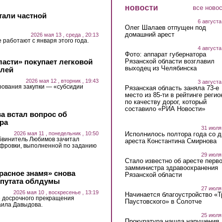
новости
все ново
тали частной
6 августа
Олег Шалаев отпущен под
домашний арест
2026 мая 13 , среда , 20:13
 работают с января этого года.
4 августа
Фото: аппарат губернатора
ласти» покупает легковой
Рязанской области возглавил
выходец из Челябинска
блей
2026 мая 12 , вторник , 19:43
3 августа
рования закупки — «субсидии
Рязанская область заняла 73-е
место из 85-ти в рейтинге регио
по качеству дорог, который
составило «РИА Новости»
а встал вопрос об
ра
31 июля
2026 мая 11 , понедельник , 10:50
Исполнилось полтора года со д
бвинитель Любимов зачитал
ареста Константина Смирнова
ифровки, выполненной по заданию
29 июля
Стало известно об аресте перво
замминистра здравоохранения
расное знамя» снова
Рязанской области
епутата облдумы
27 июля
2026 мая 10 , воскресенье , 13:19
Начинается благоустройство «
е досрочного прекращения
Паустовского» в Солотче
аила Давыдова.
25 июля
Прокуратура нашла нарушения