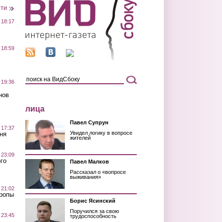
сти
 18:17
 18:59
 19:36
нов
лица
Павел Супрун
 17:37
Увидел логику в вопросе
ня
жителей
 23:09
го
Павел Малков
Рассказал о «вопросе
выживания»
 21:02
Тропы
Борис Ясинский
Поручился за свою
 23:45
трудоспособность