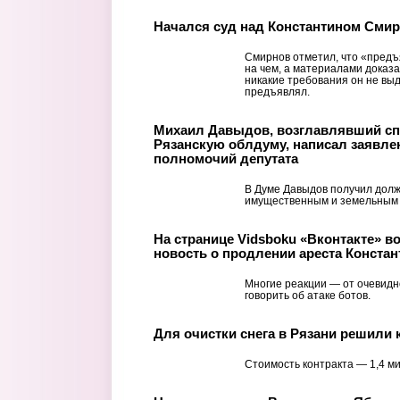
Начался суд над Константином Сми
Смирнов отметил, что «предъ
на чем, а материалами доказан
никакие требования он не выд
предъявлял.
Михаил Давыдов, возглавлявший сп
Рязанскую облдуму, написал заявле
полномочий депутата
В Думе Давыдов получил долж
имущественным и земельным
На странице Vidsboku «Вконтакте» в
новость о продлении ареста Конста
Многие реакции — от очевидн
говорить об атаке ботов.
Для очистки снега в Рязани решили 
Стоимость контракта — 1,4 м