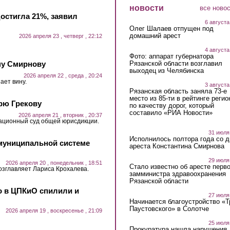
новости
все ново
достигла 21%, заявил
6 августа
Олег Шалаев отпущен под
домашний арест
2026 апреля 23 , четверг , 22:12
4 августа
Фото: аппарат губернатора
ну Смирнову
Рязанской области возглавил
выходец из Челябинска
2026 апреля 22 , среда , 20:24
ает вину.
3 августа
Рязанская область заняла 73-е
место из 85-ти в рейтинге регио
рю Грекову
по качеству дорог, который
составило «РИА Новости»
2026 апреля 21 , вторник , 20:37
ационный суд общей юрисдикции.
31 июля
Исполнилось полтора года со д
муниципальной системе
ареста Константина Смирнова
29 июля
2026 апреля 20 , понедельник , 18:51
Стало известно об аресте перво
озглавляет Лариса Крохалева.
замминистра здравоохранения
Рязанской области
о в ЦПКиО спилили и
27 июля
Начинается благоустройство «
Паустовского» в Солотче
2026 апреля 19 , воскресенье , 21:09
25 июля
Прокуратура нашла нарушения