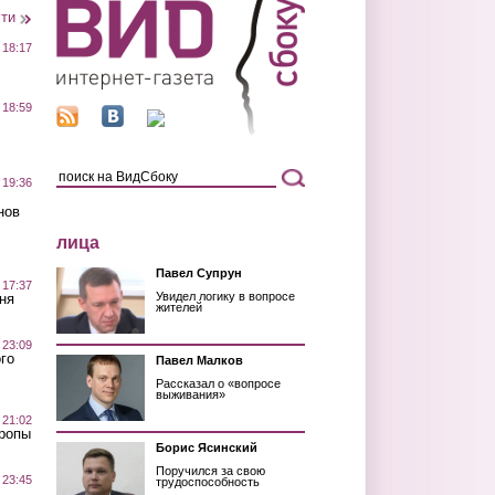
сти
 18:17
 18:59
 19:36
нов
лица
Павел Супрун
 17:37
Увидел логику в вопросе
ня
жителей
 23:09
го
Павел Малков
Рассказал о «вопросе
выживания»
 21:02
Тропы
Борис Ясинский
Поручился за свою
 23:45
трудоспособность