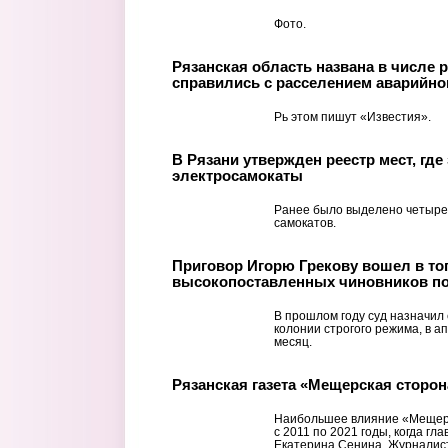
Фото.
Рязанская область названа в числе 
справились с расселением аварийно
Рь этом пишут «Известия».
В Рязани утвержден реестр мест, гд
электросамокаты
Ранее было выделено четыре
самокатов.
Приговор Игорю Грекову вошел в то
высокопоставленных чиновников по
В прошлом году суд назначил 
колонии строгого режима, в а
месяц.
Рязанская газета «Мещерская сторон
Наибольшее влияние «Мещерс
с 2011 по 2021 годы, когда г
Екатерина Сенина. Журналист