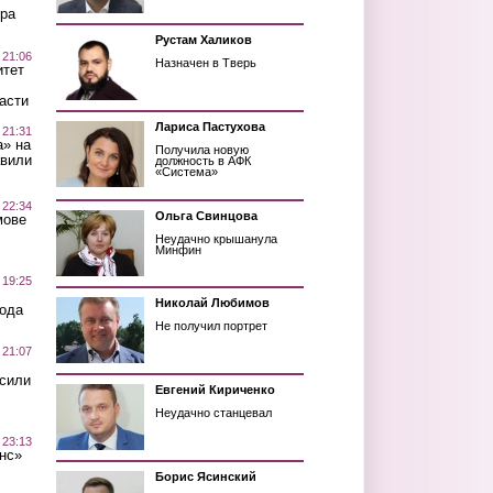
ра
Рустам Халиков
 21:06
Назначен в Тверь
итет
асти
Лариса Пастухова
 21:31
а» на
Получила новую
авили
должность в АФК
«Система»
 22:34
Ольга Свинцова
мове
Неудачно крышанула
Минфин
 19:25
Николай Любимов
вода
Не получил портрет
 21:07
осили
Евгений Кириченко
Неудачно станцевал
 23:13
нс»
Борис Ясинский