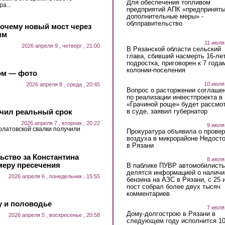
Для обеспечения топливом
а...
предприятий АПК «предпринят
дополнительные меры» -
облправительство
почему новый мост через
ым
11 июля
2026 апреля 9 , четверг , 21:00
В Рязанской области сельский
глава, сбивший насмерть 16-ле
подростка, приговорен к 7 года
колонии-поселения
ом — фото
10 июля
2026 апреля 8 , среда , 20:45
Вопрос о расторжении соглаше
по реализации инвестпроекта в
«Грачиной роще» будет рассмо
в суде, заявил губернатор
учил реальный срок
2026 апреля 7 , вторник , 20:22
9 июля
рлатовской свалки получили
Прокуратура объявила о провер
воздуха в микрорайоне Недост
в Рязани
ьство за Константина
8 июля
меру пресечения
В паблике ПУВР автомобилист
делятся информацией о наличи
2026 апреля 6 , понедельник , 15:55
бензина на АЗС в Рязани, с 25 
пост собрал более двух тысяч
комментариев
у и половодье
7 июля
Дому-долгострою в Рязани в
2026 апреля 5 , воскресенье , 20:58
следующем году исполнится 10