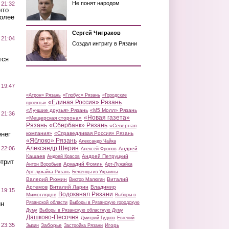
Не понят народом
 21:32
что
более
Сергей Чиграков
 21:04
Создал интригу в Рязани
тся
 19:47
«Атрон» Рязань
«Глобус» Рязань
«Городские
«Единая Россия» Рязань
проекты»
«Лучшие друзья» Рязань
«М5 Молл» Рязань
 21:36
«Новая газета»
«Мещерская сторона»
Рязань
«Сбербанк» Рязань
«Северная
нег
компания»
«Справедливая Россия» Рязань
«Яблоко» Рязань
Александр Чайка
Александр Шерин
 22:06
Андрей
Алексей Фролов
Кашаев
Андрей Петруцкий
Андрей Красов
трит
Аркадий Фомин
Антон Воробьев
Арт-Лужайка
Арт-лужайка Рязань
Беженцы из Украины
Валерий Рюмин
Виталий
Виктор Малюгин
Артемов
Виталий Ларин
Владимир
 19:15
Водоканал Рязани
Мимоглядов
Выборы в
ин
Рязанской области
Выборы в Рязанскую городскую
Думу
Выборы в Рязанскую областную Думу
Дашково-Песочня
Дмитрий Гудков
Евгений
 23:35
Заборье
Игорь
Зызин
Застройка Рязани