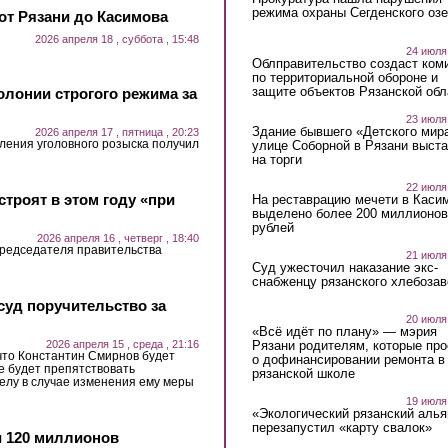
режима охраны Сегденского озе
от Рязани до Касимова
2026 апреля 18 , суббота , 15:48
24 июля
Облправительство создаст ком
по территориальной обороне и
защите объектов Рязанской обл
олонии строгого режима за
23 июля
Здание бывшего «Детского мир
2026 апреля 17 , пятница , 20:23
ения уголовного розыска получил
улице Соборной в Рязани выст
на торги
22 июля
троят в этом году «при
На реставрацию мечети в Каси
выделено более 200 миллионов
рублей
2026 апреля 16 , четверг , 18:40
председателя правительства
21 июля
Суд ужесточил наказание экс-
снабженцу рязанского хлебоза
суд поручительство за
20 июля
«Всё идёт по плану» — мэрия
2026 апреля 15 , среда , 21:16
Рязани родителям, которые пр
что Константин Смирнов будет
о дофинансировании ремонта в
не будет препятствовать
рязанской школе
делу в случае изменения ему меры
19 июля
«Экологический рязанский алья
перезапустил «карту свалок»
 120 миллионов