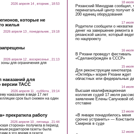
18 июля
2026 апреля 14 , вторник , 18:53
Рязанский Минздрав сообщил, 
перинатальный центр получит 
200 единиц оборудования
регионов, которые не
17 июля
го жилья
Родители сообщили о нехватке
денег на завершение ремонта в
2026 апреля 13 , понедельник , 19:18
рязанской школе, который веде
по нацпроекту
е запрещены
16 июля
В Рязани проведут фестиваль
«Сделано/рождён в СССР»
2026 апреля 12 , воскресенье , 21:13
 зоны для ограничения для
15 июля
Для реконструкции кинотеатра
«Октябрь» мэрия Рязани ждет
областных или федеральных де
п наказаний для
 версии ТАСС
14 июля
Высшая квалификационная
2026 апреля 11 , суббота , 19:14
коллегия судей 17 июля рассмо
ему наказание в виде 17 лет
пелляции срок был снижен на один
заявление Елены Сапуновой об
отставке
13 июля
а» прекратила работу
«В январе понадобилось меня
срочно устранить» — Констант
2026 апреля 10 , пятница , 21:44
Смирнов в суде
кая сторона» получила в период
лавным редактором газеты была
12 июля
ами в это время в газете