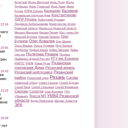
Кочетков
Игорь Морозов
Игорь
Игорь Путин
ы
Трубицын
Игорь Туровский
Игорь Яшин
Ирина
Касимов
Канищево
КПРФ Рязань
Кусова
Константиново
Касимовская городская Дума
ЛДПР Рязань
Лыбедский бульвар
Людмила Кибальникова
 22:16
Министерство печати
Рязанской области
Минлесхоз Рязанской области
тнего
Михаил Малахов
Михаил Пронин
Мост через Оку
м
Олег
Николай Булаев
Николай Пилюгин
Олег Ковалев
Булеков
Олег Шишов
Ольга Чуляева
Ольга Мишина
Петр Пыленок
 20:55
Подбелка
Поджоги машин
Пойма Павловки
Пойма
ния
Политика Рязани
Поляны
трех рек
РГУ им. Есенина
трен
Праймериз «Единой России»
Рязанская
РМПТС
РНПК
Роман Путин
городская Дума
Рязанский кремль
 20:43
Рязанский
Рязанский нефтезавод
ке
Рязань
район
Сасово
Рязанский цирк
оево
Северный обход
Семен Сазонов
Сергей Дудукин
Сергей Ежов
Сергей Сальников
Сергей Филимонов
 23:25
Скопин
Солотча
Спас-Клепики
ТРЦ
ы
УМВД Рязанской
Трасса М5
«Премьер»
и
области
Шаукат Ахметов
Федор Провоторов
июня
ЭРА
 20:08
 лет