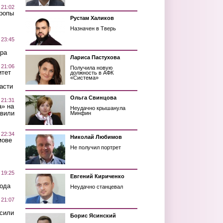
 21:02
Тропы
Рустам Халиков
Назначен в Тверь
 23:45
ра
Лариса Пастухова
 21:06
Получила новую
итет
должность в АФК
«Система»
асти
Ольга Свинцова
 21:31
а» на
Неудачно крышанула
авили
Минфин
 22:34
Николай Любимов
мове
Не получил портрет
 19:25
Евгений Кириченко
вода
Неудачно станцевал
 21:07
осили
Борис Ясинский