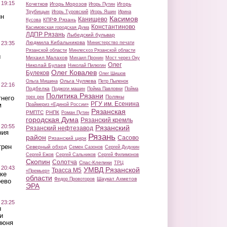
 19:15
Кочетков
Игорь Морозов
Игорь
Игорь Путин
Трубицын
Игорь Туровский
Игорь Яшин
Ирина
ин
Касимов
Канищево
КПРФ Рязань
Кусова
Константиново
Касимовская городская Дума
ЛДПР Рязань
Лыбедский бульвар
Людмила Кибальникова
 23:35
Министерство печати
Рязанской области
Минлесхоз Рязанской области
ы
Михаил Малахов
Михаил Пронин
Мост через Оку
Олег
Николай Булаев
Николай Пилюгин
Олег Ковалев
Булеков
Олег Шишов
Ольга Чуляева
Ольга Мишина
Петр Пыленок
 22:16
Подбелка
Поджоги машин
Пойма Павловки
Пойма
Политика Рязани
Поляны
тнего
трех рек
РГУ им. Есенина
м
Праймериз «Единой России»
Рязанская
РМПТС
РНПК
Роман Путин
городская Дума
Рязанский кремль
 20:55
Рязанский
Рязанский нефтезавод
ния
Рязань
район
Сасово
Рязанский цирк
трен
Северный обход
Семен Сазонов
Сергей Дудукин
Сергей Ежов
Сергей Сальников
Сергей Филимонов
Скопин
Солотча
Спас-Клепики
ТРЦ
 20:43
УМВД Рязанской
Трасса М5
«Премьер»
ке
области
Шаукат Ахметов
Федор Провоторов
оево
ЭРА
 23:25
ы
и
июня