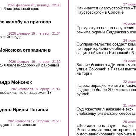
27 июля
2026 февраля 20 , пятница , 22:00
Начинается благоустройство «
 обоих реальный срок.
Паустовского» в Солотче
ую жалобу на приговор
25 июля
Прокуратура нашла нарушения
режима охраны Сегденского озе
2026 февраля 19 , четверг , 21:34
а сайте суда.
24 июля
Облправительство создаст ком
по территориальной обороне и
Мойсеюка отправили в
защите объектов Рязанской обл
23 июля
2026 февраля 19 , четверг , 21:30
Здание бывшего «Детского мир
одня Железнодорожный районный
улице Соборной в Рязани выст
на торги
сандр Мойсеюк
22 июля
На реставрацию мечети в Каси
2026 февраля 18 , среда , 21:47
выделено более 200 миллионов
сообщила, что он задержан 17
рублей
21 июля
ь дело Ирины Петиной
Суд ужесточил наказание экс-
снабженцу рязанского хлебоза
2026 февраля 17 , вторник , 21:20
20 июля
ледуются письменные
«Всё идёт по плану» — мэрия
Рязани родителям, которые пр
о дофинансировании ремонта в