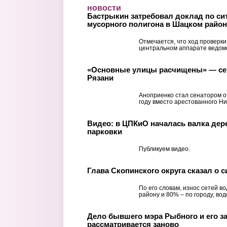
Перейти к основному содержанию
новости
Бастрыкин затребовал доклад по си
мусорного полигона в Шацком район
Отмечается, что ход проверки
центральном аппарате ведом
«Основные улицы расчищены» — сена
Рязани
Аноприенко стал сенатором о
году вместо арестованного Н
Видео: в ЦПКиО началась валка дер
парковки
Публикуем видео.
Глава Скопинского округа сказал о 
По его словам, износ сетей в
району и 80% – по городу, во
Дело бывшего мэра Рыбного и его з
рассматривается заново