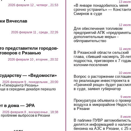
13 июля
«В январе понадобилось меня
2026 февраля 12 , четверг , 21:53
срочно устранить» — Констант
Смирнов в суде
уки Вячеслав
12 июля
Для обеспечения топливом
предприятий АПК «предпринят
2026 февраля 11 , среда , 22:26
дополнительные меры» -
облправительство
то представители городов-
11 июля
В Рязанской области сельский
говоров с Рязанью
глава, сбивший насмерть 16-ле
2026 февраля 10 , вторник , 20:32
подростка, приговорен к 7 года
колонии-поселения
10 июля
осударству — «Ведомости»
Вопрос о расторжении соглаше
по реализации инвестпроекта в
2026 февраля 9 , понедельник , 20:00
«Грачиной роще» будет рассмо
 «Гиперцентр Рязань»
в суде, заявил губернатор
еще в середине декабря перешло
9 июля
Прокуратура объявила о провер
воздуха в микрорайоне Недост
ет в дома — ЭРА
в Рязани
2026 февраля 8 , воскресенье , 18:38
 проблеме выбросов в Рязани
8 июля
В паблике ПУВР автомобилист
делятся информацией о наличи
бензина на АЗС в Рязани, с 25 