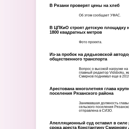
В Рязани проверят цены на хлеб
Об этом сообщает УФАС.
В ЦПКиО строят детскую площадку 
1800 квадратных метров
Фото проекта.
Из-за пробок на дядьковской автодо
общественного транспорта
Вопрос о высокой нагрузке н
главный редактор Vidsboku, 
Смирнов поднимал еще в 2019
Арестована многолетняя глава круп
поселения Рязанского района
Занимавшая должность главы
сельского поселения Рязанск
отправлена в СИЗО.
Апелляционный суд оставил в силе
срока ареста Константину Смирнову 