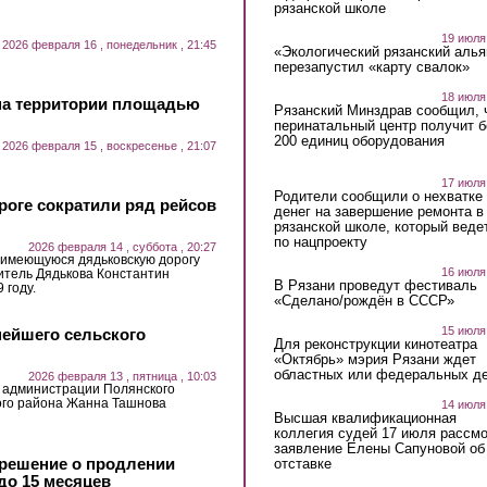
рязанской школе
19 июля
2026 февраля 16 , понедельник , 21:45
«Экологический рязанский алья
перезапустил «карту свалок»
18 июля
на территории площадью
Рязанский Минздрав сообщил, 
перинатальный центр получит 
200 единиц оборудования
2026 февраля 15 , воскресенье , 21:07
17 июля
Родители сообщили о нехватке
роге сократили ряд рейсов
денег на завершение ремонта в
рязанской школе, который веде
по нацпроекту
2026 февраля 14 , суббота , 20:27
а имеющуюся дядьковскую дорогу
16 июля
житель Дядькова Константин
В Рязани проведут фестиваль
 году.
«Сделано/рождён в СССР»
15 июля
нейшего сельского
Для реконструкции кинотеатра
«Октябрь» мэрия Рязани ждет
областных или федеральных де
2026 февраля 13 , пятница , 10:03
 администрации Полянского
ого района Жанна Ташнова
14 июля
Высшая квалификационная
коллегия судей 17 июля рассмо
заявление Елены Сапуновой об
 решение о продлении
отставке
до 15 месяцев