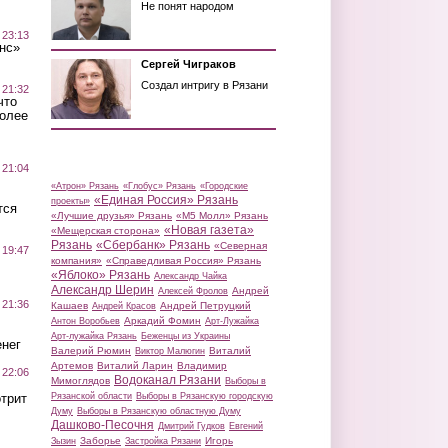
Не понят народом
 23:13
нс»
Сергей Чиграков
Создал интригу в Рязани
 21:32
что
более
 21:04
«Атрон» Рязань
«Глобус» Рязань
«Городские
«Единая Россия» Рязань
проекты»
тся
«Лучшие друзья» Рязань
«М5 Молл» Рязань
«Новая газета»
«Мещерская сторона»
Рязань
«Сбербанк» Рязань
«Северная
 19:47
компания»
«Справедливая Россия» Рязань
«Яблоко» Рязань
Александр Чайка
Александр Шерин
Андрей
Алексей Фролов
 21:36
Кашаев
Андрей Петруцкий
Андрей Красов
Аркадий Фомин
Антон Воробьев
Арт-Лужайка
Арт-лужайка Рязань
Беженцы из Украины
нег
Валерий Рюмин
Виталий
Виктор Малюгин
Артемов
Виталий Ларин
Владимир
 22:06
Водоканал Рязани
Мимоглядов
Выборы в
трит
Рязанской области
Выборы в Рязанскую городскую
Думу
Выборы в Рязанскую областную Думу
Дашково-Песочня
Дмитрий Гудков
Евгений
Заборье
Игорь
Зызин
Застройка Рязани