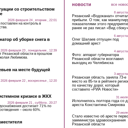
новости
все ново
туации со строительством
8 августа
е
Рязанский «Водоканал» отчита
прибыли. О том, как манипулир
2026 февраля 24 , вторник , 22:01
 поставлен на контроль в
показателями этого предприяти
ства.
ранее не раз писал «Вид сбоку
6 августа
тор об уборке снега в
Олег Шалаев отпущен под
домашний арест
2026 февраля 23 , понедельник , 12:39
4 августа
т Рязанской области в прошлом
Фото: аппарат губернатора
иколая Любимова.
Рязанской области возглавил
выходец из Челябинска
евьев на месте будущей
3 августа
Рязанская область заняла 73-е
2026 февраля 22 , воскресенье , 12:20
место из 85-ти в рейтинге регио
по качеству дорог, который
составило «РИА Новости»
системном кризисе в ЖКХ
31 июля
Исполнилось полтора года со д
2026 февраля 21 , суббота , 20:27
ареста Константина Смирнова
одоснабжения достигает 71% по
доотведения – около 60%.
29 июля
Стало известно об аресте перво
замминистра здравоохранения
аместителя
Рязанской области