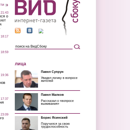
сти
 21:43
лся о
уют
я
»
 18:17
 18:59
лица
Павел Супрун
 19:36
Увидел логику в вопросе
жителей
нов
Павел Малков
 17:37
Рассказал о «вопросе
ня
выживания»
 23:09
го
Борис Ясинский
Поручился за свою
трудоспособность