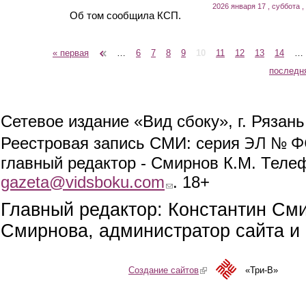
2026 января 17 , суббота ,
Об том сообщила КСП.
« первая
‹ предыдущая
…
6
7
8
9
10
11
12
13
14
…
Страницы
последн
Сетевое издание «Вид сбоку», г. Рязан
ЭЛ № ФС
Реестровая запись СМИ: серия
главный редактор - Смирнов К.М. Телефо
gazeta@vidsboku.com
(link sends e-mail)
. 18+
Главный редактор: Константин См
Смирнова, администратор сайта и 
Создание сайтов
(link is external)
«Три-В»