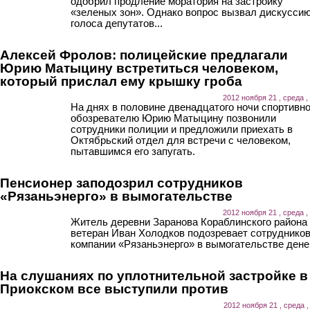
одобрил продление моратория на застройку
«зеленых зон». Однако вопрос вызвал дискуссию
голоса депутатов...
Алексей Фролов: полицейские предлагали
Юрию Матыцину встретиться человеком,
который прислал ему крышку гроба
2012 ноября 21 , среда ,
На днях в половине двенадцатого ночи спортивн
обозревателю Юрию Матыцину позвонили
сотрудники полиции и предложили приехать в
Октябрьский отдел для встречи с человеком,
пытавшимся его запугать.
Пенсионер заподозрил сотрудников
«Рязаньэнерго» в вымогательстве
2012 ноября 21 , среда ,
Житель деревни Заранова Кораблинского района
ветеран Иван Холодков подозревает сотруднико
компании «Рязаньэнерго» в вымогательстве денег
На слушаниях по уплотнительной застройке в
Приокском все выступили против
2012 ноября 21 , среда ,