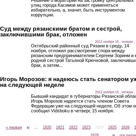
Решение о моратории на застройку центральных
улиц города Касимов может применяться
избирательно, а, значит, быть инструментом
коррупции.
Суд между рязанскими братом и сестрой,
заключившими брак, отложен
2012 ноября 15 , четверг ,
Октябрьский районный суд Рязани в среду, 14
ноября, отложил рассмотрение спора между
рязанским предпринимателем Сергеем Зоринм и 
родной сестрой Татьяной Крючковой, заключивш
брак, а затем...
Игорь Морозов: я надеюсь стать сенатором у
на следующей неделе
2012 ноября 15 , четверг ,
Бывший кандидат в губернаторы Рязанской обла
Игорь Морозов надеется стать членом Совета
Федерации уже на следующей неделе. Об этом о
сообщил Vidsboku в четверг, 15 ноября.
« первая
‹ предыдущая
…
1820
1821
1822
1823
1824
1825
1826
Страницы
1828
…
следующая ›
последн