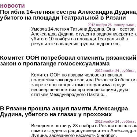
Перейти к основному содержанию
новости
Погибла 14-летняя сестра Александра Дудина
убитого на площади Театральной в Рязани
2012 ноября 26 , понедельник ,
Умерла 14-летняя Татьяна Дудина. Она – сестра
Александра Дудина, студента радиоуниверситета
убитого 10 ноября на площади Театральной в
результате нападения группы подростков.
Комитет ООН потребовал отменить рязанский
закон о пропаганде гомосексуализма
2012 ноября 24 , суббота ,
Комитет ООН по правам человека признал
положения законодателсьтва Рязанской области 
запрете пропаганды гомосексуализма среди
несовершеннолетних противоречащими двум
статьям Международного Пакта о...
В Рязани прошла акция памяти Александра
Дудина, убитого на глазах у прохожих
2012 ноября 24 , суббота ,
Вечером в пятницу 23 ноября в Рязани прошла а
памяти студента радиоуниверситета Александра
Дудина, зарезанного насмерть 9 ноября.