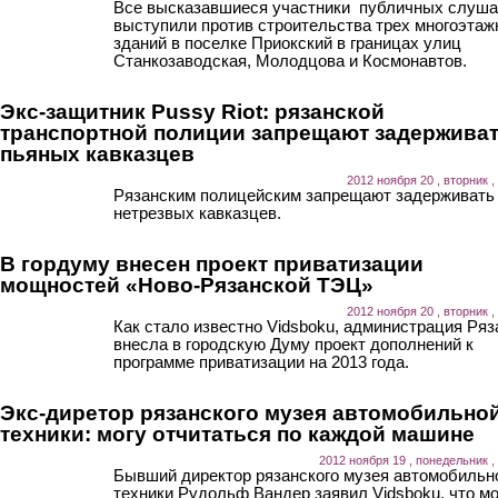
Все высказавшиеся участники публичных слуша
выступили против строительства трех многоэта
зданий в поселке Приокский в границах улиц
Станкозаводская, Молодцова и Космонавтов.
Экс-защитник Pussy Riot: рязанской
транспортной полиции запрещают задержива
пьяных кавказцев
2012 ноября 20 , вторник ,
Рязанским полицейским запрещают задерживать
нетрезвых кавказцев.
В гордуму внесен проект приватизации
мощностей «Ново-Рязанской ТЭЦ»
2012 ноября 20 , вторник ,
Как стало известно Vidsboku, администрация Ряз
внесла в городскую Думу проект дополнений к
программе приватизации на 2013 года.
Экс-диретор рязанского музея автомобильно
техники: могу отчитаться по каждой машине
2012 ноября 19 , понедельник ,
Бывший директор рязанского музея автомобильн
техники Рудольф Вандер заявил Vidsboku, что м