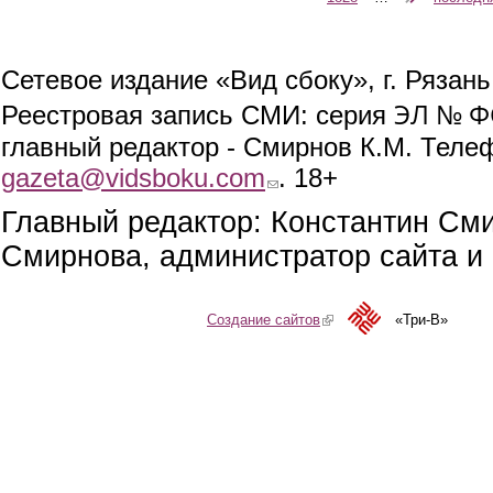
Сетевое издание «Вид сбоку», г. Рязан
ЭЛ № ФС
Реестровая запись СМИ: серия
главный редактор - Смирнов К.М. Телефо
gazeta@vidsboku.com
(link sends e-mail)
. 18+
Главный редактор: Константин См
Смирнова, администратор сайта и 
Создание сайтов
(link is external)
«Три-В»