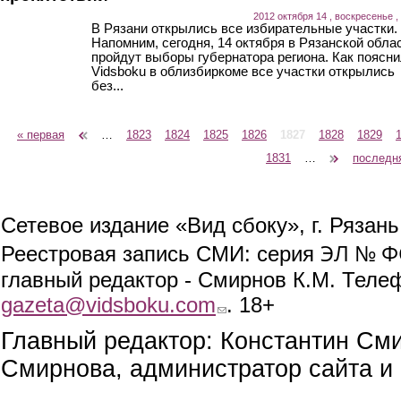
2012 октября 14 , воскресенье ,
В Рязани открылись все избирательные участки.
Напомним, сегодня, 14 октября в Рязанской обла
пройдут выборы губернатора региона. Как поясн
Vidsboku в облизбиркоме все участки открылись
без...
« первая
‹ предыдущая
…
1823
1824
1825
1826
1827
1828
1829
Страницы
1831
…
следующая ›
последн
Сетевое издание «Вид сбоку», г. Рязан
ЭЛ № ФС
Реестровая запись СМИ: серия
главный редактор - Смирнов К.М. Телефо
gazeta@vidsboku.com
(link sends e-mail)
. 18+
Главный редактор: Константин См
Смирнова, администратор сайта и 