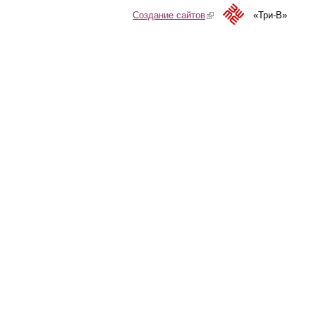
Создание сайтов
(link is external)
«Три-В»