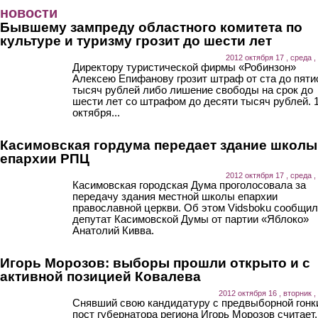
Перейти к основному содержанию
новости
Бывшему зампреду областного комитета по
культуре и туризму грозит до шести лет
2012 октября 17 , среда ,
Директору туристической фирмы «Робинзон»
Алексею Епифанову грозит штраф от ста до пяти
тысяч рублей либо лишение свободы на срок до
шести лет со штрафом до десяти тысяч рублей. 
октября...
Касимовская гордума передает здание школы
епархии РПЦ
2012 октября 17 , среда ,
Касимовская городская Дума проголосовала за
передачу здания местной школы епархии
православной церкви. Об этом Vidsboku сообщил
депутат Касимовской Думы от партии «Яблоко»
Анатолий Кивва.
Игорь Морозов: выборы прошли открыто и с
активной позицией Ковалева
2012 октября 16 , вторник ,
Снявший свою кандидатуру с предвыборной гонк
пост губернатора региона Игорь Морозов считает,