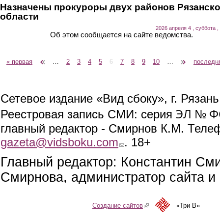
Назначены прокуроры двух районов Рязанск
области
2026 апреля 4 , суббота ,
Об этом сообщается на сайте ведомства.
« первая
‹ предыдущая
…
2
3
4
5
6
7
8
9
10
…
следующая ›
последн
Страницы
Сетевое издание «Вид сбоку», г. Рязан
ЭЛ № ФС
Реестровая запись СМИ: серия
главный редактор - Смирнов К.М. Телефо
gazeta@vidsboku.com
(link sends e-mail)
. 18+
Главный редактор: Константин См
Смирнова, администратор сайта и 
Создание сайтов
(link is external)
«Три-В»