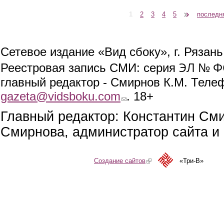
1
2
3
4
5
следующая ›
последн
Страницы
Сетевое издание «Вид сбоку», г. Рязан
ЭЛ № ФС
Реестровая запись СМИ: серия
главный редактор - Смирнов К.М. Телефо
gazeta@vidsboku.com
(link sends e-mail)
. 18+
Главный редактор: Константин См
Смирнова, администратор сайта и 
Создание сайтов
(link is external)
«Три-В»