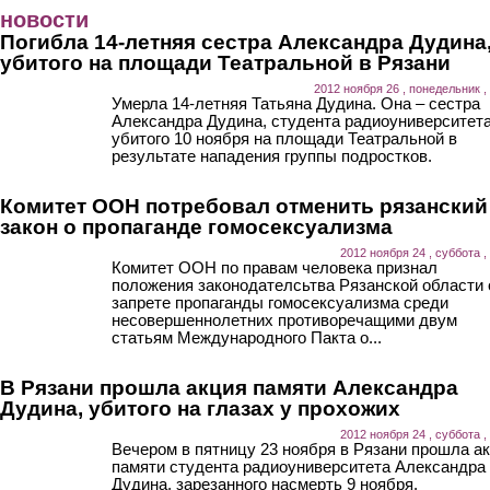
Перейти к основному содержанию
новости
Погибла 14-летняя сестра Александра Дудина
убитого на площади Театральной в Рязани
2012 ноября 26 , понедельник ,
Умерла 14-летняя Татьяна Дудина. Она – сестра
Александра Дудина, студента радиоуниверситета
убитого 10 ноября на площади Театральной в
результате нападения группы подростков.
Комитет ООН потребовал отменить рязанский
закон о пропаганде гомосексуализма
2012 ноября 24 , суббота ,
Комитет ООН по правам человека признал
положения законодателсьтва Рязанской области 
запрете пропаганды гомосексуализма среди
несовершеннолетних противоречащими двум
статьям Международного Пакта о...
В Рязани прошла акция памяти Александра
Дудина, убитого на глазах у прохожих
2012 ноября 24 , суббота ,
Вечером в пятницу 23 ноября в Рязани прошла а
памяти студента радиоуниверситета Александра
Дудина, зарезанного насмерть 9 ноября.