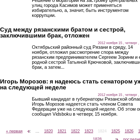
Решение о моратории на застройку центральных
улиц города Касимов может применяться
избирательно, а, значит, быть инструментом
коррупции.
Суд между рязанскими братом и сестрой,
заключившими брак, отложен
2012 ноября 15 , четверг ,
Октябрьский районный суд Рязани в среду, 14
ноября, отложил рассмотрение спора между
рязанским предпринимателем Сергеем Зоринм и 
родной сестрой Татьяной Крючковой, заключивш
брак, а затем...
Игорь Морозов: я надеюсь стать сенатором у
на следующей неделе
2012 ноября 15 , четверг ,
Бывший кандидат в губернаторы Рязанской обла
Игорь Морозов надеется стать членом Совета
Федерации уже на следующей неделе. Об этом о
сообщил Vidsboku в четверг, 15 ноября.
« первая
‹ предыдущая
…
1820
1821
1822
1823
1824
1825
1826
Страницы
1828
…
следующая ›
последн