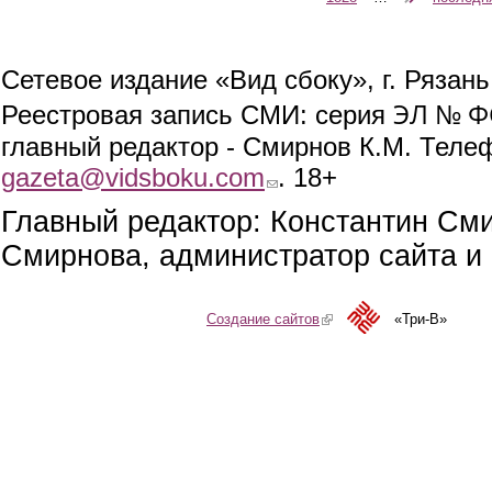
Сетевое издание «Вид сбоку», г. Рязан
ЭЛ № ФС
Реестровая запись СМИ: серия
главный редактор - Смирнов К.М. Телефо
gazeta@vidsboku.com
(link sends e-mail)
. 18+
Главный редактор: Константин См
Смирнова, администратор сайта и 
Создание сайтов
(link is external)
«Три-В»