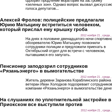
одобрил продление моратория на застройку
«зеленых зон». Однако вопрос вызвал дискуссию
голоса депутатов...
Алексей Фролов: полицейские предлагали
Юрию Матыцину встретиться человеком,
который прислал ему крышку гроба
2012 ноября 21 , среда ,
На днях в половине двенадцатого ночи спортивн
обозревателю Юрию Матыцину позвонили
сотрудники полиции и предложили приехать в
Октябрьский отдел для встречи с человеком,
пытавшимся его запугать.
Пенсионер заподозрил сотрудников
«Рязаньэнерго» в вымогательстве
2012 ноября 21 , среда ,
Житель деревни Заранова Кораблинского района
ветеран Иван Холодков подозревает сотруднико
компании «Рязаньэнерго» в вымогательстве денег
На слушаниях по уплотнительной застройке в
Приокском все выступили против
2012 ноября 21 , среда ,