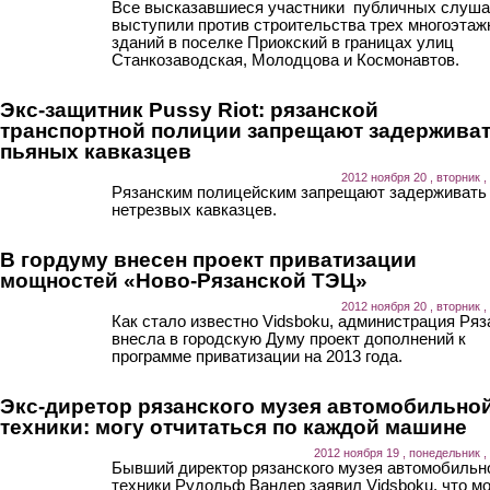
Все высказавшиеся участники публичных слуша
выступили против строительства трех многоэта
зданий в поселке Приокский в границах улиц
Станкозаводская, Молодцова и Космонавтов.
Экс-защитник Pussy Riot: рязанской
транспортной полиции запрещают задержива
пьяных кавказцев
2012 ноября 20 , вторник ,
Рязанским полицейским запрещают задерживать
нетрезвых кавказцев.
В гордуму внесен проект приватизации
мощностей «Ново-Рязанской ТЭЦ»
2012 ноября 20 , вторник ,
Как стало известно Vidsboku, администрация Ряз
внесла в городскую Думу проект дополнений к
программе приватизации на 2013 года.
Экс-диретор рязанского музея автомобильно
техники: могу отчитаться по каждой машине
2012 ноября 19 , понедельник ,
Бывший директор рязанского музея автомобильн
техники Рудольф Вандер заявил Vidsboku, что м