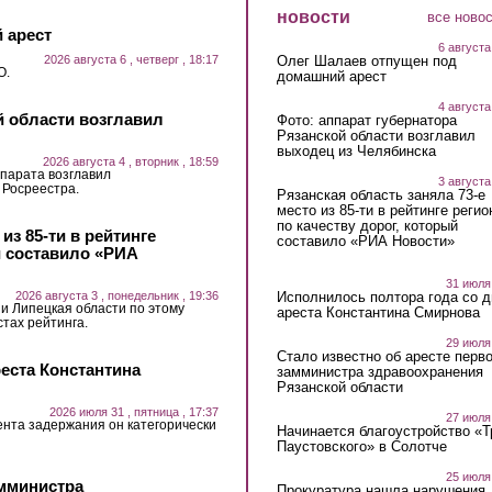
новости
все ново
 арест
6 августа
2026 августа 6 , четверг , 18:17
Олег Шалаев отпущен под
О.
домашний арест
4 августа
й области возглавил
Фото: аппарат губернатора
Рязанской области возглавил
выходец из Челябинска
2026 августа 4 , вторник , 18:59
парата возглавил
3 августа
 Росреестра.
Рязанская область заняла 73-е
место из 85-ти в рейтинге регио
по качеству дорог, который
из 85-ти в рейтинге
составило «РИА Новости»
й составило «РИА
31 июля
2026 августа 3 , понедельник , 19:36
Исполнилось полтора года со д
 и Липецкая области по этому
ареста Константина Смирнова
стах рейтинга.
29 июля
Стало известно об аресте перво
еста Константина
замминистра здравоохранения
Рязанской области
2026 июля 31 , пятница , 17:37
27 июля
ента задержания он категорически
Начинается благоустройство «
Паустовского» в Солотче
25 июля
амминистра
Прокуратура нашла нарушения