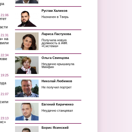
ра
Рустам Халиков
 21:06
Назначен в Тверь
итет
асти
Лариса Пастухова
 21:31
а» на
Получила новую
авили
должность в АФК
«Система»
 22:34
Ольга Свинцова
мове
Неудачно крышанула
Минфин
 19:25
Николай Любимов
вода
Не получил портрет
 21:07
осили
Евгений Кириченко
Неудачно станцевал
 23:13
нс»
Борис Ясинский