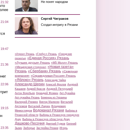
Не понят народом
 21:32
что
более
Сергей Чиграков
 21:04
Создал интригу в Рязани
тся
 19:47
«Атрон» Рязань
«Глобус» Рязань
«Городские
«Единая Россия» Рязань
проекты»
«Лучшие друзья» Рязань
«М5 Молл» Рязань
 21:36
«Новая газета»
«Мещерская сторона»
Рязань
«Сбербанк» Рязань
«Северная
нег
компания»
«Справедливая Россия» Рязань
«Яблоко» Рязань
Александр Чайка
Александр Шерин
 22:06
Андрей
Алексей Фролов
Кашаев
Андрей Петруцкий
Андрей Красов
трит
Аркадий Фомин
Антон Воробьев
Арт-Лужайка
Арт-лужайка Рязань
Беженцы из Украины
Валерий Рюмин
Виталий
Виктор Малюгин
Артемов
Виталий Ларин
Владимир
 19:15
Водоканал Рязани
Мимоглядов
Выборы в
ин
Рязанской области
Выборы в Рязанскую городскую
Думу
Выборы в Рязанскую областную Думу
Дашково-Песочня
Дмитрий Гудков
Евгений
 23:35
Заборье
Игорь
Зызин
Застройка Рязани