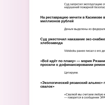
Суд запретил эксплуатацию эт
нарушений пожарной безопас
На реставрацию мечети в Касимове 
миллионов рублей
Деньги выделены из федерал
Суд ужесточил наказание экс-снабже
хлебозавода
Vidsboku ранее писал о его де
«Всё идёт по плану» — мэрия Рязан
просили о дофинансировании ремон
Цитируем.
«Экологический рязанский альянс» п
свалок»
«Свалкой мы считаем любую к
— говорится в сообщении ЭРА