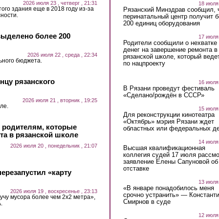
2026 июля 23 , четверг , 21:31
18 июля
ого здания еще в 2018 году из-за
Рязанский Минздрав сообщил, 
ности.
перинатальный центр получит 
200 единиц оборудования
выделено более 200
17 июля
Родители сообщили о нехватке
денег на завершение ремонта в
2026 июля 22 , среда , 22:34
рязанской школе, который веде
ьного бюджета.
по нацпроекту
нцу рязанского
16 июля
В Рязани проведут фестиваль
«Сделано/рождён в СССР»
2026 июля 21 , вторник , 19:25
ле.
15 июля
Для реконструкции кинотеатра
«Октябрь» мэрия Рязани ждет
и родителям, которые
областных или федеральных де
та в рязанской школе
14 июля
2026 июля 20 , понедельник , 21:07
Высшая квалификационная
коллегия судей 17 июля рассмо
заявление Елены Сапуновой об
отставке
ерезапустил «карту
13 июля
«В январе понадобилось меня
2026 июля 19 , воскресенье , 23:13
срочно устранить» — Констант
учу мусора более чем 2х2 метра»,
Смирнов в суде
.
12 июля