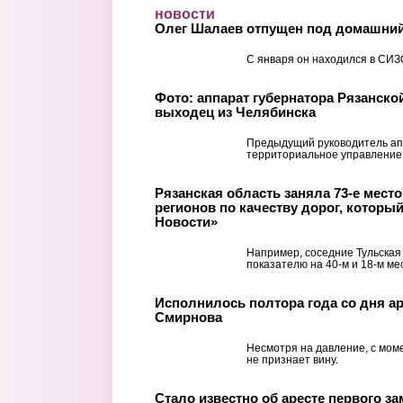
Перейти к основному содержанию
новости
Олег Шалаев отпущен под домашний
С января он находился в СИЗ
Фото: аппарат губернатора Рязанско
выходец из Челябинска
Предыдущий руководитель ап
территориальное управление
Рязанская область заняла 73-е место 
регионов по качеству дорог, которы
Новости»
Например, соседние Тульская
показателю на 40-м и 18-м ме
Исполнилось полтора года со дня ар
Смирнова
Несмотря на давление, с мом
не признает вину.
Стало известно об аресте первого з