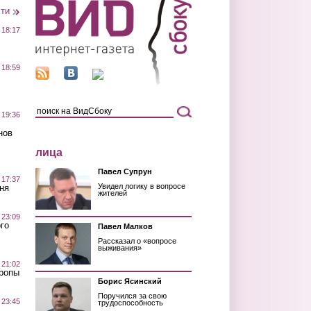
сти
 18:17
 18:59
 19:36
нов
лица
Павел Супрун
 17:37
Увидел логику в вопросе
ня
жителей
 23:09
го
Павел Малков
Рассказал о «вопросе
выживания»
 21:02
Тропы
Борис Ясинский
Поручился за свою
 23:45
трудоспособность