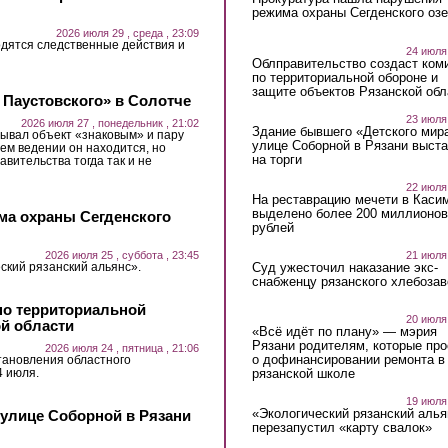
режима охраны Сегденского озе
2026 июля 29 , среда , 23:09
дятся следственные действия и
24 июля
Облправительство создаст ком
по территориальной обороне и
защите объектов Рязанской обл
 Паустовского» в Солотче
23 июля
2026 июля 27 , понедельник , 21:02
Здание бывшего «Детского мир
ывал объект «знаковым» и пару
улице Соборной в Рязани выст
ьем ведении он находится, но
на торги
авительства тогда так и не
22 июля
На реставрацию мечети в Каси
выделено более 200 миллионов
ма охраны Сегденского
рублей
21 июля
2026 июля 25 , суббота , 23:45
Суд ужесточил наказание экс-
ский рязанский альянс».
снабженцу рязанского хлебоза
по территориальной
20 июля
ой области
«Всё идёт по плану» — мэрия
Рязани родителям, которые пр
2026 июля 24 , пятница , 21:06
о дофинансировании ремонта в
тановления областного
4 июля.
рязанской школе
19 июля
«Экологический рязанский алья
 улице Соборной в Рязани
перезапустил «карту свалок»