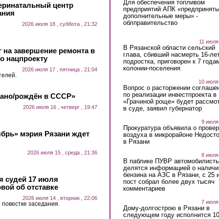
Для обеспечения топливом
еринатальный центр
предприятий АПК «предпринят
ания
дополнительные меры» -
облправительство
2026 июля 18 , суббота , 21:32
11 июля
В Рязанской области сельский
 на завершение ремонта в
глава, сбивший насмерть 16-ле
о нацпроекту
подростка, приговорен к 7 года
колонии-поселения
2026 июля 17 , пятница , 21:04
телей.
10 июля
Вопрос о расторжении соглаше
по реализации инвестпроекта в
лано/рождён в СССР»
«Грачиной роще» будет рассмо
2026 июля 16 , четверг , 19:47
в суде, заявил губернатор
9 июля
Прокуратура объявила о провер
ябрь» мэрия Рязани ждет
воздуха в микрорайоне Недост
в Рязани
2026 июля 15 , среда , 21:36
8 июля
В паблике ПУВР автомобилист
делятся информацией о наличи
бензина на АЗС в Рязани, с 25 
 судей 17 июля
пост собрал более двух тысяч
вой об отставке
комментариев
2026 июля 14 , вторник , 22:06
7 июля
 повестке заседания.
Дому-долгострою в Рязани в
следующем году исполнится 10