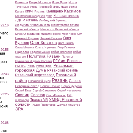
Кочетков
Игорь Морозов
Игорь
Игорь Путин
ы
Трубицын
Игорь Туровский
Игорь Яшин
Ирина
Касимов
Канищево
КПРФ Рязань
Кусова
Константиново
Касимовская городская Дума
ЛДПР Рязань
Лыбедский бульвар
Людмила Кибальникова
 22:16
Министерство печати
Рязанской области
Минлесхоз Рязанской области
тнего
Михаил Малахов
Михаил Пронин
Мост через Оку
м
Олег
Николай Булаев
Николай Пилюгин
Олег Ковалев
Булеков
Олег Шишов
Ольга Чуляева
Ольга Мишина
Петр Пыленок
 20:55
Подбелка
Поджоги машин
Пойма Павловки
Пойма
ния
Политика Рязани
Поляны
трех рек
РГУ им. Есенина
трен
Праймериз «Единой России»
Рязанская
РМПТС
РНПК
Роман Путин
городская Дума
Рязанский кремль
 20:43
Рязанский
Рязанский нефтезавод
ке
Рязань
район
Сасово
Рязанский цирк
оево
Северный обход
Семен Сазонов
Сергей Дудукин
Сергей Ежов
Сергей Сальников
Сергей Филимонов
 23:25
Скопин
Солотча
Спас-Клепики
ТРЦ
ы
УМВД Рязанской
Трасса М5
«Премьер»
и
области
Шаукат Ахметов
Федор Провоторов
июня
ЭРА
 20:08
 лет