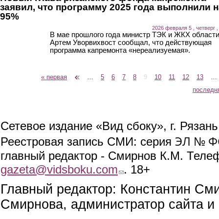
заявил, что программу 2025 года выполнили н
95%
2026 февраля 5 , четверг ,
В мае прошлого года министр ТЭК и ЖКХ област
Артем Уворвихвост сообщал, что действующая
программа капремонта «нереализуемая».
« первая
‹ предыдущая
…
5
6
7
8
9
10
11
12
13
…
Страницы
последн
Сетевое издание «Вид сбоку», г. Рязан
ЭЛ № ФС
Реестровая запись СМИ: серия
главный редактор - Смирнов К.М. Телефо
gazeta@vidsboku.com
(link sends e-mail)
. 18+
Главный редактор: Константин См
Смирнова, администратор сайта и 