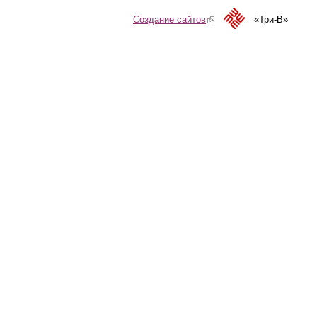
Создание сайтов
(link is external)
«Три-В»