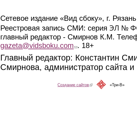
Сетевое издание «Вид сбоку», г. Рязан
ЭЛ № ФС
Реестровая запись СМИ: серия
главный редактор - Смирнов К.М. Телефо
gazeta@vidsboku.com
(link sends e-mail)
. 18+
Главный редактор: Константин См
Смирнова, администратор сайта и 
Создание сайтов
(link is external)
«Три-В»