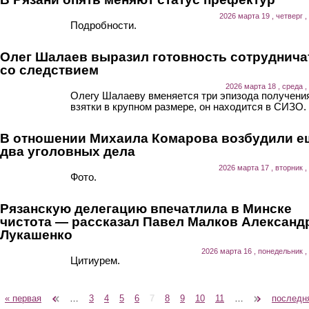
2026 марта 19 , четверг ,
Подробности.
Олег Шалаев выразил готовность сотруднича
со следствием
2026 марта 18 , среда ,
Олегу Шалаеву вменяется три эпизода получени
взятки в крупном размере, он находится в СИЗО.
В отношении Михаила Комарова возбудили е
два уголовных дела
2026 марта 17 , вторник ,
Фото.
Рязанскую делегацию впечатлила в Минске
чистота — рассказал Павел Малков Александ
Лукашенко
2026 марта 16 , понедельник ,
Цитиурем.
« первая
‹ предыдущая
…
3
4
5
6
7
8
9
10
11
…
следующая ›
последн
Страницы