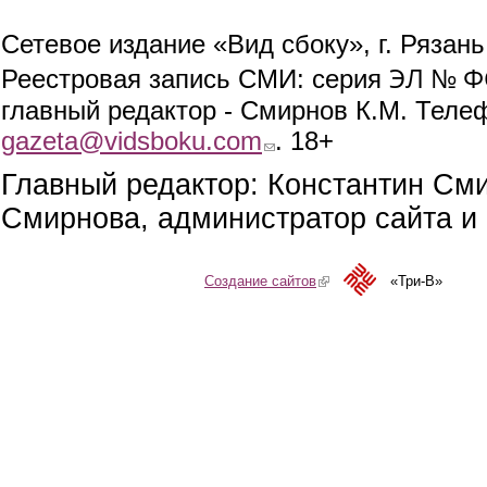
Сетевое издание «Вид сбоку», г. Рязан
ЭЛ № ФС
Реестровая запись СМИ: серия
главный редактор - Смирнов К.М. Телефо
gazeta@vidsboku.com
(link sends e-mail)
. 18+
Главный редактор: Константин См
Смирнова, администратор сайта и 
Создание сайтов
(link is external)
«Три-В»