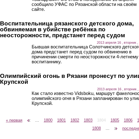
сообщило УФАС по Рязанской области на своём
сайте.
Воспитательница рязанского детского дома,
обвиняемая в убийстве ребёнка по
неосторожности, предстанет перед судом
2013 апреля 16 , вторник ,
Бывшая воспитательница Солотчинского детског
дома предстанет перед судом по обвинению в
причинении смерти по неосторожности 4-летнему
воспитаннику.
Олимпийский огонь в Рязани пронесут по ули
Крупской
2013 апреля 16 , вторник ,
Как стало известно Vidsboku, маршрут факелоно
олимпийского огня в Рязани запланирован по ули
Крупской.
« первая
‹ предыдущая
…
1800
1801
1802
1803
1804
1805
1806
Страницы
1808
…
следующая ›
последн