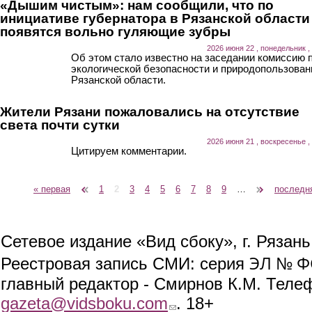
«Дышим чистым»: нам сообщили, что по
инициативе губернатора в Рязанской области
появятся вольно гуляющие зубры
2026 июня 22 , понедельник ,
Об этом стало известно на заседании комиссию 
экологической безопасности и природопользова
Рязанской области.
Жители Рязани пожаловались на отсутствие
света почти сутки
2026 июня 21 , воскресенье ,
Цитируем комментарии.
« первая
‹ предыдущая
1
2
3
4
5
6
7
8
9
…
следующая ›
последн
Страницы
Сетевое издание «Вид сбоку», г. Рязан
ЭЛ № ФС
Реестровая запись СМИ: серия
главный редактор - Смирнов К.М. Телефо
gazeta@vidsboku.com
(link sends e-mail)
. 18+