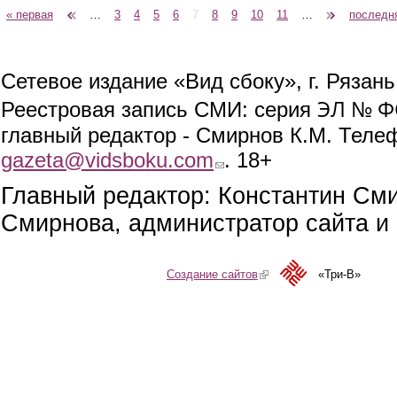
« первая
‹ предыдущая
…
3
4
5
6
7
8
9
10
11
…
следующая ›
последн
Страницы
Сетевое издание «Вид сбоку», г. Рязан
ЭЛ № ФС
Реестровая запись СМИ: серия
главный редактор - Смирнов К.М. Телефо
gazeta@vidsboku.com
(link sends e-mail)
. 18+
Главный редактор: Константин См
Смирнова, администратор сайта и 
Создание сайтов
(link is external)
«Три-В»