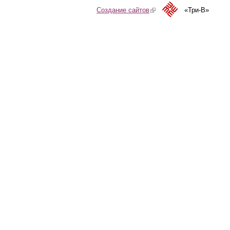
Создание сайтов
(link is external)
«Три-В»