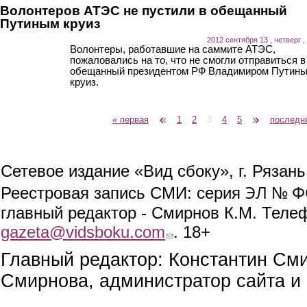
Волонтеров АТЭС не пустили в обещанный
Путиным круиз
2012 сентября 13 , четверг ,
Волонтеры, работавшие на саммите АТЭС,
пожаловались на то, что не смогли отправиться в
обещанный президентом РФ Владимиром Путин
круиз.
« первая
‹ предыдущая
1
2
3
4
5
следующая ›
последн
Страницы
Сетевое издание «Вид сбоку», г. Рязан
ЭЛ № ФС
Реестровая запись СМИ: серия
главный редактор - Смирнов К.М. Телефо
gazeta@vidsboku.com
(link sends e-mail)
. 18+
Главный редактор: Константин См
Смирнова, администратор сайта и 