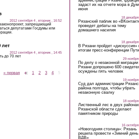
администрации Рязани, фракци
задаст их на отчете мэра в Дум
июня
в
18 декабря
2012 сентября 4 , вторник , 16:52
Рязанский паблик во «ВКонтакт
 законопроект, запрещающий
проведет дебаты на тему
аться депутатами Госдумы или
домашнего насилия
ерации.
18 декабря
 лет
В Рязани пройдет «дискуссия» 
итогам пресс-конференции Пут
2012 сентября 4 , вторник , 14:45
ь до 70 лет
29 ноября
По делу о незаконной миграции
Рязани допрошено 600 свидете
осуждены пять человек
« первая
‹ предыдущая
1
2
3
4
5
19 ноября
Суд дал администрации Рязанс
района полгода, чтобы убрать
незаконную свалку
18 ноября
Лиственный лес в двух районах
Рязанской области сделают
памятником природы
16 октября
«Новогодняя столица»: Рязань
решила провести «Зимний день
ВДВ»