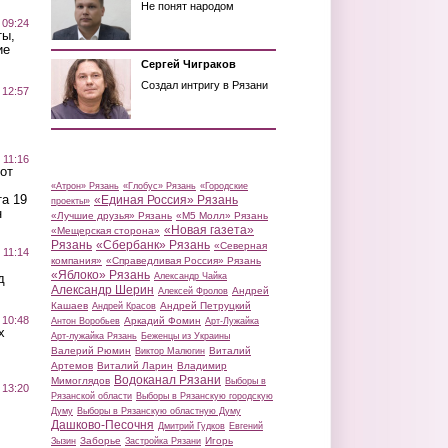
Не понят народом
 09:24
ты,
ие
Сергей Чиграков
Создал интригу в Рязани
 12:57
 11:16
от
«Атрон» Рязань
«Глобус» Рязань
«Городские
а 19
«Единая Россия» Рязань
проекты»
н
«Лучшие друзья» Рязань
«М5 Молл» Рязань
«Новая газета»
«Мещерская сторона»
Рязань
«Сбербанк» Рязань
«Северная
 11:14
компания»
«Справедливая Россия» Рязань
«Яблоко» Рязань
д
Александр Чайка
Александр Шерин
Андрей
Алексей Фролов
Кашаев
Андрей Петруцкий
Андрей Красов
 10:48
Аркадий Фомин
Антон Воробьев
Арт-Лужайка
х
Арт-лужайка Рязань
Беженцы из Украины
Валерий Рюмин
Виталий
Виктор Малюгин
Артемов
Виталий Ларин
Владимир
Водоканал Рязани
Мимоглядов
Выборы в
 13:20
Рязанской области
Выборы в Рязанскую городскую
Думу
Выборы в Рязанскую областную Думу
Дашково-Песочня
Дмитрий Гудков
Евгений
Заборье
Игорь
Зызин
Застройка Рязани