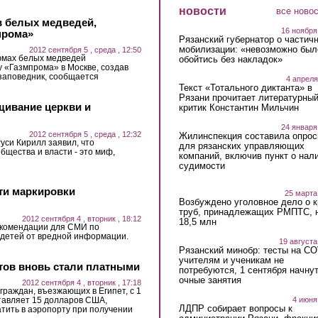
новости
все ново
в белых медведей,
16 ноября
прома»
Рязанский губернатор о частич
мобилизации: «невозможно был
2012 сентября 5 , среда , 12:50
юмах белых медведей
обойтись без накладок»
у «Газмпрома» в Москве, создав
заповедник, сообщается
4 апреля
Текст «Тотального диктанта» в
Рязани прочитает литературны
щивание церкви и
критик Константин Мильчин
24 января
2012 сентября 5 , среда , 12:32
Жилинспекция составила опрос
уси Кирилл заявил, что
для рязанских управляющих
бщества и власти - это миф,
компаний, включив пункт о нал
судимости
ти маркировки
25 марта
Возбуждено уголовное дело о 
труб, принадлежащих РМПТС, 
2012 сентября 4 , вторник , 18:12
18,5 млн
екомендации для СМИ по
 детей от вредной информации.
19 августа
Рязанский минобр: тесты на C
учителям и ученикам не
стов вновь стали платными
потребуются, 1 сентября начну
очные занятия
2012 сентября 4 , вторник , 17:18
граждан, въезжающих в Египет, с 1
ставляет 15 долларов США,
4 июня
ЛДПР собирает вопросы к
тить в аэропорту при получении