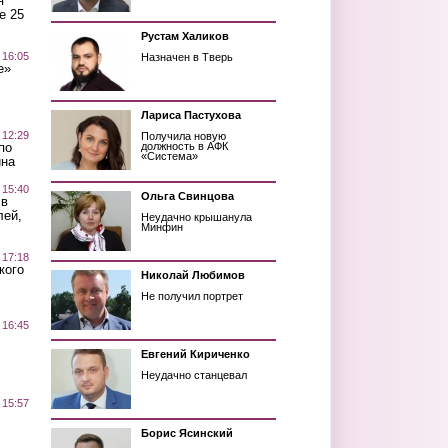
я
е 25
Рустам Халиков
 16:05
Назначен в Тверь
е»
Лариса Пастухова
 12:29
Получила новую
по
должность в АФК
«Система»
ина
 15:40
Ольга Свинцова
 в
лей,
Неудачно крышанула
Минфин
 17:18
кого
Николай Любимов
Не получил портрет
 16:45
Евгений Кириченко
Неудачно станцевал
 15:57
Борис Ясинский