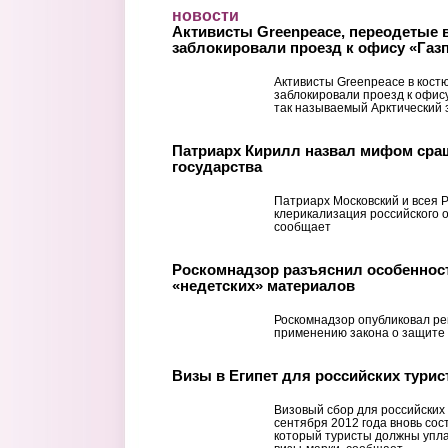
Перейти к основному содержанию
новости
Активисты Greenpeace, переодетые 
заблокировали проезд к офису «Газ
Активисты Greenpeace в кост
заблокировали проезд к офис
так называемый Арктический 
Патриарх Кирилл назвал мифом сра
государства
Патриарх Московский и всея Р
клерикализация российского о
сообщает
Роскомнадзор разъяснил особеннос
«недетских» материалов
Роскомнадзор опубликовал р
применению закона о защите
Визы в Египет для российских тури
Визовый сбор для российских 
сентября 2012 года вновь со
который туристы должны упла