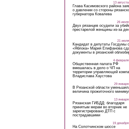
13 августа
Глава Касимовского района зая
о давлении со стороны рязанск
губернатора Ковалева
26 июля
Двух рязанцев осудили за убий
престарелой женщины из-за ден
21 июля
Кандидат в депутаты Госдумы 
«Яблока» Мария Епифанова сд
документы в рязанский облизби
4 февраля
Общественная палата РФ
вмешалась в дело о ЧП на
территории управляющей комп
Владислава Хаустова
29 января
В Рязанской области уменьшил
величина прожиточного миниму
13 января
Рязанская ГИБДД: благодаря
принятым мерам во вторник не
зарегистрировано ДТП с
пострадавшими
19 декабря
На Солотчинском шоссе