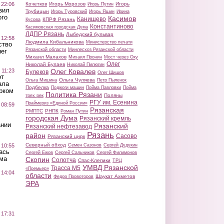
 22:06
Кочетков
Игорь Морозов
Игорь
Игорь Путин
вил
Трубицын
Игорь Туровский
Игорь Яшин
Ирина
ого
Касимов
Канищево
КПРФ Рязань
Кусова
Константиново
Касимовская городская Дума
ЛДПР Рязань
Лыбедский бульвар
 12:58
Людмила Кибальникова
Министерство печати
ство
Рязанской области
Минлесхоз Рязанской области
ег
Михаил Малахов
Михаил Пронин
Мост через Оку
Олег
Николай Булаев
Николай Пилюгин
 11:23
Олег Ковалев
Булеков
Олег Шишов
от
Ольга Чуляева
Ольга Мишина
Петр Пыленок
ала
Подбелка
Поджоги машин
Пойма Павловки
Пойма
рком
Политика Рязани
Поляны
трех рек
РГУ им. Есенина
Праймериз «Единой России»
 08:59
Рязанская
РМПТС
РНПК
Роман Путин
городская Дума
Рязанский кремль
ании
Рязанский
Рязанский нефтезавод
Рязань
район
Сасово
Рязанский цирк
Северный обход
 10:55
Семен Сазонов
Сергей Дудукин
ась
Сергей Ежов
Сергей Сальников
Сергей Филимонов
ма
Скопин
Солотча
Спас-Клепики
ТРЦ
УМВД Рязанской
Трасса М5
«Премьер»
 14:04
области
Шаукат Ахметов
Федор Провоторов
ЭРА
 17:31