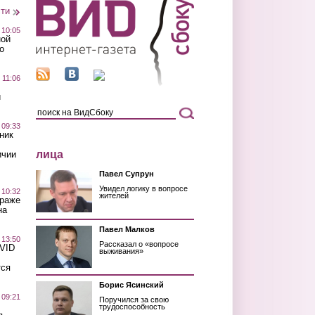
сти
 10:05
ной
о
 11:06
й
 09:33
ник
лица
ичии
Павел Супрун
Увидел логику в вопросе
 10:32
жителей
краже
на
Павел Малков
 13:50
Рассказал о «вопросе
OVID
выживания»
тся
Борис Ясинский
 09:21
Поручился за свою
трудоспособность