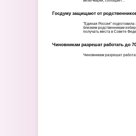
визы-марки, сообщает...
Госдуму защищают от родственнико
"Единая Россия" подготовила
близким родственникам избир
получать места в Совете Фед
Чиновникам разрешат работать до 70
Чиновникам разрешат работат
Страницы