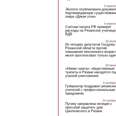
9 апреля
Экологи опубликовали докумен
подтверждающие существован
озера «Дикая утка»
4 апреля
Счетная палата РФ проверит
расходы на Рязанское училище
ВДВ
20 июля
Из четырех депутатов Госдумы 
Рязанской области против
повышения пенсионного возраст
июля проголосовал только оди
28 июня
«Новая газета»: общественные
туалеты в Рязани находятся по
угрозой уничтожения
5 октября
Губернатор поздравил рязански
учителей с профессиональным
праздником
24 ноября
Путину направлена петиция с
просьбой защитить дом
Циолковского в Рязани