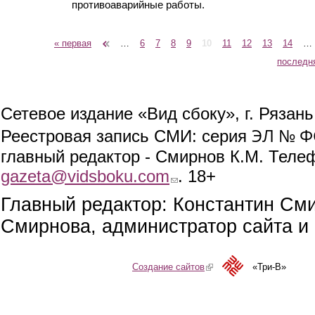
противоаварийные работы.
« первая
‹ предыдущая
…
6
7
8
9
10
11
12
13
14
…
Страницы
последн
Сетевое издание «Вид сбоку», г. Рязан
ЭЛ № ФС
Реестровая запись СМИ: серия
главный редактор - Смирнов К.М. Телефо
gazeta@vidsboku.com
(link sends e-mail)
. 18+
Главный редактор: Константин См
Смирнова, администратор сайта и 
Создание сайтов
(link is external)
«Три-В»