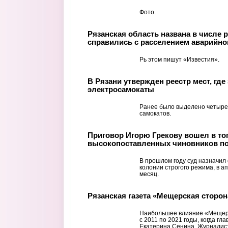
Фото.
Рязанская область названа в числе 
справились с расселением аварийно
Рь этом пишут «Известия».
В Рязани утвержден реестр мест, гд
электросамокаты
Ранее было выделено четыре
самокатов.
Приговор Игорю Грекову вошел в то
высокопоставленных чиновников по
В прошлом году суд назначил 
колонии строгого режима, в а
месяц.
Рязанская газета «Мещерская сторон
Наибольшее влияние «Мещерс
с 2011 по 2021 годы, когда г
Екатерина Сенина. Журналист