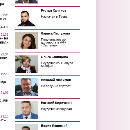
ра
Рустам Халиков
 21:06
Назначен в Тверь
итет
асти
Лариса Пастухова
 21:31
а» на
Получила новую
авили
должность в АФК
«Система»
 22:34
Ольга Свинцова
мове
Неудачно крышанула
Минфин
 19:25
Николай Любимов
вода
Не получил портрет
 21:07
осили
Евгений Кириченко
Неудачно станцевал
 23:13
нс»
Борис Ясинский