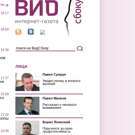
сти
 18:17
 18:59
 19:36
нов
лица
Павел Супрун
 17:37
Увидел логику в вопросе
ня
жителей
 23:09
го
Павел Малков
Рассказал о «вопросе
выживания»
 21:02
Тропы
Борис Ясинский
Поручился за свою
 23:45
трудоспособность