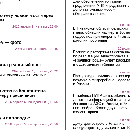
Для обеспечения топливом
а...
предприятий АПК «предпринят
дополнительные меры» -
облправительство
почему новый мост через
ым
11 июля
2026 апреля 9 , четверг , 21:00
В Рязанской области сельский
глава, сбивший насмерть 16-ле
подростка, приговорен к 7 года
колонии-поселения
ом — фото
10 июля
2026 апреля 8 , среда , 20:45
Вопрос о расторжении соглаше
по реализации инвестпроекта в
«Грачиной роще» будет рассмо
в суде, заявил губернатор
учил реальный срок
2026 апреля 7 , вторник , 20:22
9 июля
рлатовской свалки получили
Прокуратура объявила о провер
воздуха в микрорайоне Недост
в Рязани
ьство за Константина
8 июля
меру пресечения
В паблике ПУВР автомобилист
делятся информацией о наличи
2026 апреля 6 , понедельник , 15:55
бензина на АЗС в Рязани, с 25 
пост собрал более двух тысяч
комментариев
у и половодье
7 июля
Дому-долгострою в Рязани в
2026 апреля 5 , воскресенье , 20:58
следующем году исполнится 10