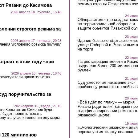
режима охраны Сегденского озе
от Рязани до Касимова
2026 апреля 18 , суббота , 15:48
24 июля
Облправительство создаст ком
по территориальной обороне и
защите объектов Рязанской обл
олонии строгого режима за
23 июля
Здание бывшего «Детского мир
2026 апреля 17 , пятница , 20:23
ения уголовного розыска получил
улице Соборной в Рязани выст
на торги
22 июля
троят в этом году «при
На реставрацию мечети в Каси
выделено более 200 миллионов
рублей
2026 апреля 16 , четверг , 18:40
председателя правительства
21 июля
Суд ужесточил наказание экс-
снабженцу рязанского хлебоза
суд поручительство за
20 июля
«Всё идёт по плану» — мэрия
2026 апреля 15 , среда , 21:16
Рязани родителям, которые пр
что Константин Смирнов будет
о дофинансировании ремонта в
не будет препятствовать
рязанской школе
делу в случае изменения ему меры
19 июля
«Экологический рязанский алья
перезапустил «карту свалок»
 120 миллионов