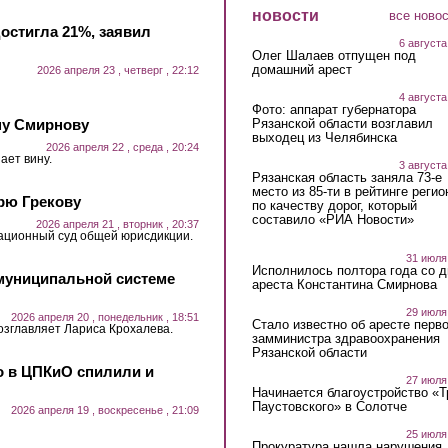
новости
все ново
достигла 21%, заявил
6 августа
Олег Шалаев отпущен под
домашний арест
2026 апреля 23 , четверг , 22:12
4 августа
Фото: аппарат губернатора
ну Смирнову
Рязанской области возглавил
выходец из Челябинска
2026 апреля 22 , среда , 20:24
ает вину.
3 августа
Рязанская область заняла 73-е
место из 85-ти в рейтинге регио
рю Грекову
по качеству дорог, который
составило «РИА Новости»
2026 апреля 21 , вторник , 20:37
ационный суд общей юрисдикции.
31 июля
Исполнилось полтора года со д
муниципальной системе
ареста Константина Смирнова
29 июля
2026 апреля 20 , понедельник , 18:51
Стало известно об аресте перво
озглавляет Лариса Крохалева.
замминистра здравоохранения
Рязанской области
о в ЦПКиО спилили и
27 июля
Начинается благоустройство «
Паустовского» в Солотче
2026 апреля 19 , воскресенье , 21:09
25 июля
Прокуратура нашла нарушения