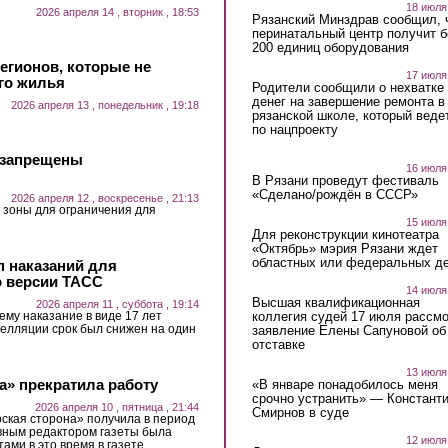
18 июля
2026 апреля 14 , вторник , 18:53
Рязанский Минздрав сообщил, 
перинатальный центр получит 
200 единиц оборудования
регионов, которые не
17 июля
го жилья
Родители сообщили о нехватке
денег на завершение ремонта в
2026 апреля 13 , понедельник , 19:18
рязанской школе, который веде
по нацпроекту
е запрещены
16 июля
В Рязани проведут фестиваль
«Сделано/рождён в СССР»
2026 апреля 12 , воскресенье , 21:13
 зоны для ограничения для
15 июля
Для реконструкции кинотеатра
«Октябрь» мэрия Рязани ждет
областных или федеральных де
п наказаний для
 версии ТАСС
14 июля
Высшая квалификационная
2026 апреля 11 , суббота , 19:14
коллегия судей 17 июля рассмо
ему наказание в виде 17 лет
пелляции срок был снижен на один
заявление Елены Сапуновой об
отставке
13 июля
а» прекратила работу
«В январе понадобилось меня
срочно устранить» — Констант
2026 апреля 10 , пятница , 21:44
Смирнов в суде
кая сторона» получила в период
лавным редактором газеты была
12 июля
ами в это время в газете