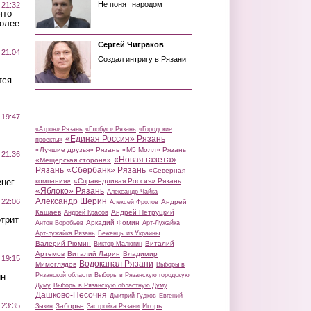
Не понят народом
 21:32
что
более
Сергей Чиграков
 21:04
Создал интригу в Рязани
тся
 19:47
«Атрон» Рязань
«Глобус» Рязань
«Городские
«Единая Россия» Рязань
проекты»
«Лучшие друзья» Рязань
«М5 Молл» Рязань
 21:36
«Новая газета»
«Мещерская сторона»
Рязань
«Сбербанк» Рязань
«Северная
нег
компания»
«Справедливая Россия» Рязань
«Яблоко» Рязань
Александр Чайка
Александр Шерин
 22:06
Андрей
Алексей Фролов
Кашаев
Андрей Петруцкий
Андрей Красов
трит
Аркадий Фомин
Антон Воробьев
Арт-Лужайка
Арт-лужайка Рязань
Беженцы из Украины
Валерий Рюмин
Виталий
Виктор Малюгин
Артемов
Виталий Ларин
Владимир
 19:15
Водоканал Рязани
Мимоглядов
Выборы в
ин
Рязанской области
Выборы в Рязанскую городскую
Думу
Выборы в Рязанскую областную Думу
Дашково-Песочня
Дмитрий Гудков
Евгений
 23:35
Заборье
Игорь
Зызин
Застройка Рязани