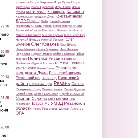
Кочетков
Игорь Морозов
Игорь
Игорь Путин
ы
Трубицын
Игорь Туровский
Игорь Яшин
Ирина
Касимов
Канищево
КПРФ Рязань
Кусова
Константиново
Касимовская городская Дума
ЛДПР Рязань
Лыбедский бульвар
Людмила Кибальникова
 22:16
Министерство печати
Рязанской области
Минлесхоз Рязанской области
тнего
Михаил Малахов
Михаил Пронин
Мост через Оку
м
Олег
Николай Булаев
Николай Пилюгин
Олег Ковалев
Булеков
Олег Шишов
Ольга Чуляева
Ольга Мишина
Петр Пыленок
 20:55
Подбелка
Поджоги машин
Пойма Павловки
Пойма
ния
Политика Рязани
Поляны
трех рек
РГУ им. Есенина
трен
Праймериз «Единой России»
Рязанская
РМПТС
РНПК
Роман Путин
городская Дума
Рязанский кремль
 20:43
Рязанский
Рязанский нефтезавод
ке
Рязань
район
Сасово
Рязанский цирк
оево
Северный обход
Семен Сазонов
Сергей Дудукин
Сергей Ежов
Сергей Сальников
Сергей Филимонов
 23:25
Скопин
Солотча
Спас-Клепики
ТРЦ
ы
УМВД Рязанской
Трасса М5
«Премьер»
и
области
Шаукат Ахметов
Федор Провоторов
июня
ЭРА
 20:08
 лет