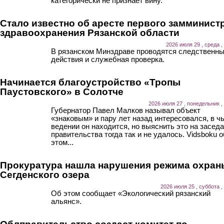
категорически не признает вину.
Стало известно об аресте первого замминист
здравоохранения Рязанской области
2026 июля 29 , среда ,
В рязанском Минздраве проводятся следственн
действия и служебная проверка.
Начинается благоустройство «Тропы
Паустовского» в Солотче
2026 июля 27 , понедельник ,
Губернатор Павел Малков называл объект
«знаковым» и пару лет назад интересовался, в ч
ведении он находится, но выяснить это на засед
правительства тогда так и не удалось. Vidsboku о
этом...
Прокуратура нашла нарушения режима охран
Сегденского озера
2026 июля 25 , суббота ,
Об этом сообщает «Экологический рязанский
альянс».