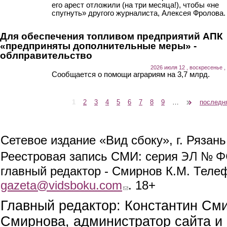
его арест отложили (на три месяца!), чтобы «не
спугнуть» другого журналиста, Алексея Фролова.
Для обеспечения топливом предприятий АПК
«предприняты дополнительные меры» -
облправительство
2026 июля 12 , воскресенье ,
Сообщается о помощи аграриям на 3,7 млрд.
1
2
3
4
5
6
7
8
9
…
следующая ›
последн
Страницы
Сетевое издание «Вид сбоку», г. Рязан
ЭЛ № ФС
Реестровая запись СМИ: серия
главный редактор - Смирнов К.М. Телефо
gazeta@vidsboku.com
(link sends e-mail)
. 18+
Главный редактор: Константин См
Смирнова, администратор сайта и 