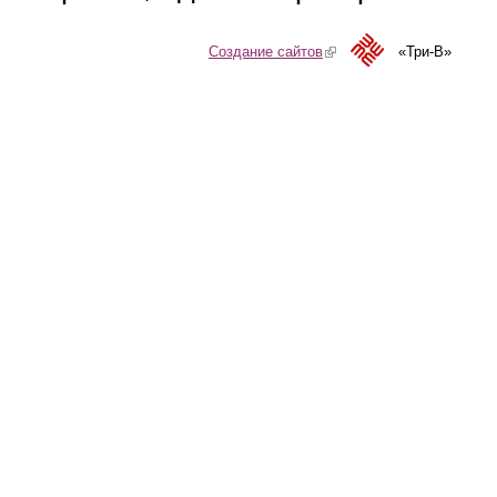
Создание сайтов
(link is external)
«Три-В»