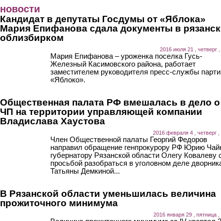
Перейти к основному содержанию
новости
Кандидат в депутаты Госдумы от «Яблока»
Мария Епифанова сдала документы в рязанс
облизбирком
2016 июля 21 , четверг ,
Мария Епифанова – уроженка поселка Гусь-
Железный Касимовского района, работает
заместителем руководителя пресс-службы парти
«Яблоко».
Общественная палата РФ вмешалась в дело о
ЧП на территории управляющей компании
Владислава Хаустова
2016 февраля 4 , четверг ,
Член Общественной палаты Георгий Федоров
направил обращение генпрокурору РФ Юрию Чай
губернатору Рязанской области Олегу Ковалеву 
просьбой разобраться в уголовном деле дворник
Татьяны Демкиной...
В Рязанской области уменьшилась величина
прожиточного минимума
2016 января 29 , пятница ,