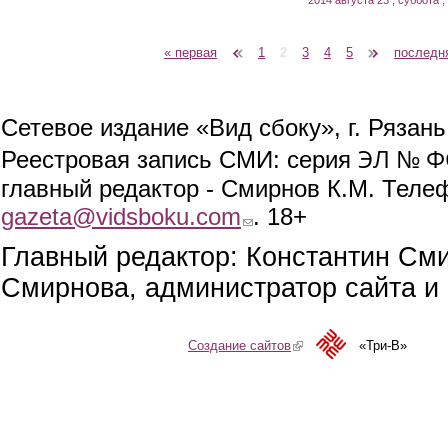
« первая
‹ предыдущая
1
2
3
4
5
следующая ›
последн
Страницы
Сетевое издание «Вид сбоку», г. Рязан
ЭЛ № ФС
Реестровая запись СМИ: серия
главный редактор - Смирнов К.М. Телефо
gazeta@vidsboku.com
(link sends e-mail)
. 18+
Главный редактор: Константин См
Смирнова, администратор сайта и 
Создание сайтов
(link is external)
«Три-В»