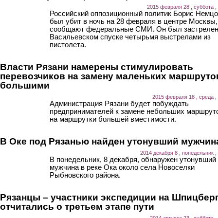
2015 февраля 28 , суббота ,
Российский оппозиционный политик Борис Немц
был убит в ночь на 28 февраля в центре Москвы,
сообщают федеральные СМИ. Он был застрелен
Васильевском спуске четырьмя выстрелами из
пистолета.
Власти Рязани намерены стимулировать
перевозчиков на замену маленьких маршруто
большими
2015 февраля 18 , среда ,
Администрация Рязани будет побуждать
предпринимателей к замене небольших маршрут
на маршрутки большей вместимости.
В Оке под Рязанью найден утонувший мужчин
2014 декабря 8 , понедельник ,
В понедельник, 8 декабря, обнаружен утонувший
мужчина в реке Ока около села Новоселки
Рыбновского района.
Рязанцы – участники экспедиции на Шпицбер
отчитались о третьем этапе пути
2014 августа 23 , суббота ,