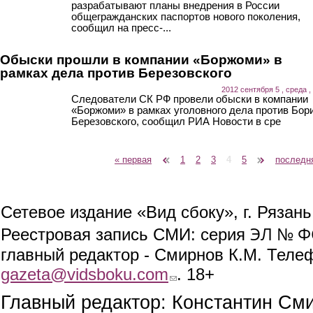
разрабатывают планы внедрения в России
общегражданских паспортов нового поколения,
сообщил на пресс-...
Обыски прошли в компании «Боржоми» в
рамках дела против Березовского
2012 сентября 5 , среда ,
Следователи СК РФ провели обыски в компании
«Боржоми» в рамках уголовного дела против Бор
Березовского, сообщил РИА Новости в сре
« первая
‹ предыдущая
1
2
3
4
5
следующая ›
последн
Страницы
Сетевое издание «Вид сбоку», г. Рязан
ЭЛ № ФС
Реестровая запись СМИ: серия
главный редактор - Смирнов К.М. Телефо
gazeta@vidsboku.com
(link sends e-mail)
. 18+
Главный редактор: Константин См