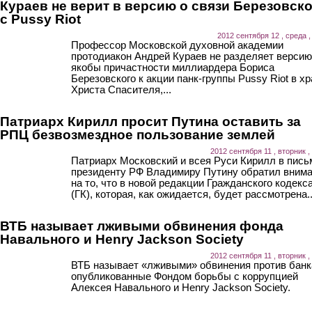
Кураев не верит в версию о связи Березовск
с Pussy Riot
2012 сентября 12 , среда ,
Профессор Московской духовной академии
протодиакон Андрей Кураев не разделяет версию
якобы причастности миллиардера Бориса
Березовского к акции панк-группы Pussy Riot в х
Христа Спасителя,...
Патриарх Кирилл просит Путина оставить за
РПЦ безвозмездное пользование землей
2012 сентября 11 , вторник ,
Патриарх Московский и всея Руси Кирилл в пись
президенту РФ Владимиру Путину обратил вним
на то, что в новой редакции Гражданского кодекс
(ГК), которая, как ожидается, будет рассмотрена..
ВТБ называет лживыми обвинения фонда
Навального и Henry Jackson Society
2012 сентября 11 , вторник ,
ВТБ называет «лживыми» обвинения против банк
опубликованные Фондом борьбы с коррупцией
Алексея Навального и Henry Jackson Society.