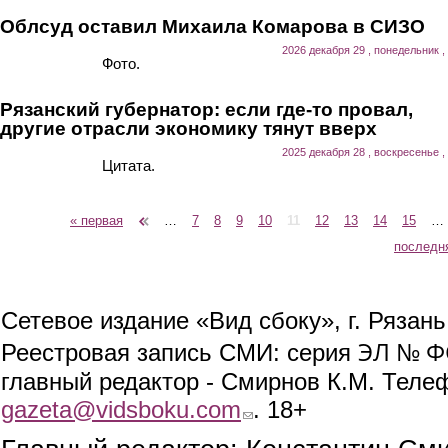
Облсуд оставил Михаила Комарова в СИЗО
2026 декабря 29 , понедельник ,
Фото.
Рязанский губернатор: если где-то провал,
другие отрасли экономику тянут вверх
2025 декабря 28 , воскресенье ,
Цитата.
« первая
‹ предыдущая
…
7
8
9
10
11
12
13
14
15
…
Страницы
последн
Сетевое издание «Вид сбоку», г. Рязан
ЭЛ № ФС
Реестровая запись СМИ: серия
главный редактор - Смирнов К.М. Телефо
gazeta@vidsboku.com
(link sends e-mail)
. 18+