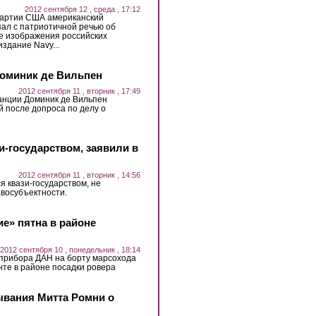
2012 сентября 12 , среда , 17:12
партии США американский
ал с патриотичной речью об
е изображения российских
здание Navy...
Доминик де Вильпен
2012 сентября 11 , вторник , 17:49
нции Доминик де Вильпен
 после допроса по делу о
зи-государством, заявили в
2012 сентября 11 , вторник , 14:56
ся квази-государством, не
восубъектности.
е» пятна в районе
2012 сентября 10 , понедельник , 18:14
 прибора ДАН на борту марсохода
рунте в районе посадки ровера
ывания Митта Ромни о