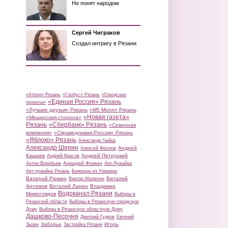
Не понят народом
Сергей Чиграков
Создал интригу в Рязани
«Атрон» Рязань
«Глобус» Рязань
«Городские
«Единая Россия» Рязань
проекты»
«Лучшие друзья» Рязань
«М5 Молл» Рязань
«Новая газета»
«Мещерская сторона»
Рязань
«Сбербанк» Рязань
«Северная
компания»
«Справедливая Россия» Рязань
«Яблоко» Рязань
Александр Чайка
Александр Шерин
Андрей
Алексей Фролов
Кашаев
Андрей Петруцкий
Андрей Красов
Аркадий Фомин
Антон Воробьев
Арт-Лужайка
Арт-лужайка Рязань
Беженцы из Украины
Валерий Рюмин
Виталий
Виктор Малюгин
Артемов
Виталий Ларин
Владимир
Водоканал Рязани
Мимоглядов
Выборы в
Рязанской области
Выборы в Рязанскую городскую
Думу
Выборы в Рязанскую областную Думу
Дашково-Песочня
Дмитрий Гудков
Евгений
Заборье
Игорь
Зызин
Застройка Рязани