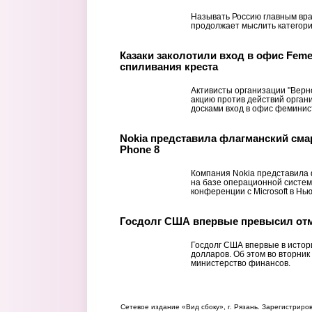
Называть Россию главным вра
продолжает мыслить категори
Казаки заколотили вход в офис Feme
спиливания креста
Активисты организации "Верно
акцию против действий орган
досками вход в офис феминист
Nokia представила флагманский сма
Phone 8
Компания Nokia представила
на базе операционной систем
конференции с Microsoft в Нь
Госдолг США впервые превысил отм
Госдолг США впервые в истор
долларов. Об этом во вторни
министерство финансов.
Сетевое издание «Вид сбоку», г. Рязань. Зарегистрир