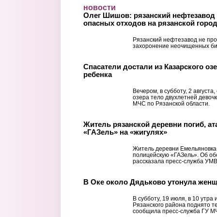
Перейти к основному содержанию
новости
Олег Шишов: рязанский нефтезавод 
опасных отходов на рязанской горо
Рязанский нефтезавод не про
захоронение неочищенных би
Спасатели достали из Казарского оз
ребенка
Вечером, в субботу, 2 августа
озера тело двухлетней девоч
МЧС по Рязанской области.
Житель рязанской деревни погиб, а
«ГАЗель» на «жигулях»
Житель деревни Емельяновка 
полицейскую «ГАЗель». Об о
рассказала пресс-служба УМВ
В Оке около Дядьково утонула жен
В субботу, 19 июля, в 10 утра
Рязанского района поднято 
сообщила пресс-служба ГУ МЧ