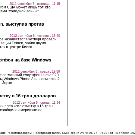
2012 сентября 7 , пятница , 11:15
гом США может лишь тот, кто
ями "холодной войны".
n, выступив против
2012 сентября 6 , четверг , 18:40
е казачество" в четверг провели
изации Femen, забив двумя
ок в центре Киева.
ртфон на базе Windows
2012 сентября 5 , среда , 19:59
 флагманский смартфон Lumia 920
ы Windows Phone 8 на совместной
ю-Йорке.
етку в 16 трлн долларов
2012 сентября 5 , среда , 11:34
ии превысил отметку в 16 трлн
к сообщило американское
ЭЛ № ФС 77 - 7826
1 от 14 апреля 20
овано Роскомнадзором. Реестровая запись СМИ: серия