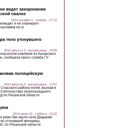
не ведет захоронение
дской свалке
2014 октября 2 , четверг , 17:12
изводит и не планирует
ошламов на го
ера тело утонувшего
2014 августа 3 , воскресенье , 14:09
, спасатели извлекли из Казарского
ки, сообщила пресс-служба ГУ
таковав полицейскую
2014 августа 3 , воскресенье , 13:51
Спасского района погиб, въехав в
бстоятельствах произошедшего
Д по Рязанской области.
щина
2014 июля 19 , суббота , 14:22
 из реки Оки около села Дядьково
тело утонувшей женщины,
С по Рязанской области.