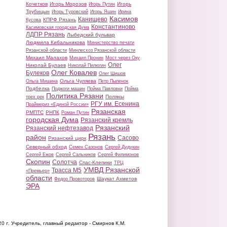
Кочетков
Игорь Морозов
Игорь
Игорь Путин
Трубицын
Игорь Туровский
Игорь Яшин
Ирина
Касимов
Канищево
КПРФ Рязань
Кусова
Константиново
Касимовская городская Дума
ЛДПР Рязань
Лыбедский бульвар
Людмила Кибальникова
Министерство печати
Рязанской области
Минлесхоз Рязанской области
Михаил Малахов
Михаил Пронин
Мост через Оку
Олег
Николай Булаев
Николай Пилюгин
Олег Ковалев
Булеков
Олег Шишов
Ольга Чуляева
Ольга Мишина
Петр Пыленок
Подбелка
Поджоги машин
Пойма Павловки
Пойма
Политика Рязани
Поляны
трех рек
РГУ им. Есенина
Праймериз «Единой России»
Рязанская
РМПТС
РНПК
Роман Путин
городская Дума
Рязанский кремль
Рязанский
Рязанский нефтезавод
Рязань
район
Сасово
Рязанский цирк
Северный обход
Семен Сазонов
Сергей Дудукин
Сергей Ежов
Сергей Сальников
Сергей Филимонов
Скопин
Солотча
Спас-Клепики
ТРЦ
УМВД Рязанской
Трасса М5
«Премьер»
области
Шаукат Ахметов
Федор Провоторов
ЭРА
20 г.
Учредитель, главный редактор - Смирнов К.М.