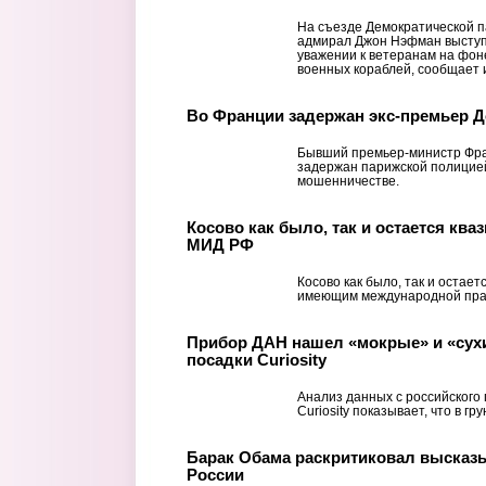
На съезде Демократической 
адмирал Джон Нэфман выступ
уважении к ветеранам на фон
военных кораблей, сообщает и
Во Франции задержан экс-премьер 
Бывший премьер-министр Фра
задержан парижской полицией
мошенничестве.
Косово как было, так и остается ква
МИД РФ
Косово как было, так и остает
имеющим международной пра
Прибор ДАН нашел «мокрые» и «сухи
посадки Curiosity
Анализ данных с российского
Curiosity показывает, что в г
Барак Обама раскритиковал высказ
России