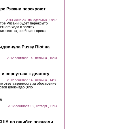
нтре Рязани перекроют
2014 июня 23 , понедельник , 09:13
нтре Рязани будет перекрыто
стного хода в рамках
их святых, сообщает пресс-
ыдвинула Pussy Riot на
2012 сентября 14 , пятница , 16:31
 и вернуться к диалогу
2012 сентября 14 , пятница , 14:35
сю ответственность за обострение
ровов Дяоюйдао (япо
5
2012 сентября 13 , четверг , 11:14
США по ошибке показали