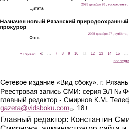
2025 декабря 28 , воскресенье ,
Цитата.
Назначен новый Рязанский природоохранный
прокурор
2025 декабря 27 , суббота ,
Фото.
« первая
‹ предыдущая
…
7
8
9
10
11
12
13
14
15
…
Страницы
последн
Сетевое издание «Вид сбоку», г. Рязан
ЭЛ № ФС
Реестровая запись СМИ: серия
главный редактор - Смирнов К.М. Телефо
gazeta@vidsboku.com
(link sends e-mail)
. 18+
Главный редактор: Константин См
Смирнова, администратор сайта и 