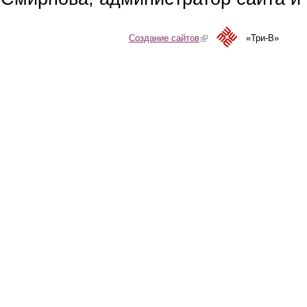
Создание сайтов
(link is external)
«Три-В»