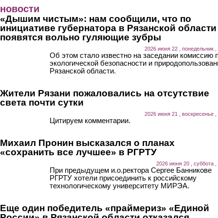
Перейти к основному содержанию
новости
«Дышим чистым»: нам сообщили, что по
инициативе губернатора в Рязанской области
появятся вольно гуляющие зубры
2026 июня 22 , понедельник ,
Об этом стало известно на заседании комиссию 
экологической безопасности и природопользова
Рязанской области.
Жители Рязани пожаловались на отсутствие
света почти сутки
2026 июня 21 , воскресенье ,
Цитируем комментарии.
Михаил Пронин высказался о планах
«сохранить все лучшее» в РГРТУ
2026 июня 20 , суббота ,
При предыдущем и.о.ректора Сергее Банникове
РГРТУ хотели присоединить к российскому
технологическому университету МИРЭА.
Еще один победитель «праймериз» «Единой
России» в Рязанской области отказался