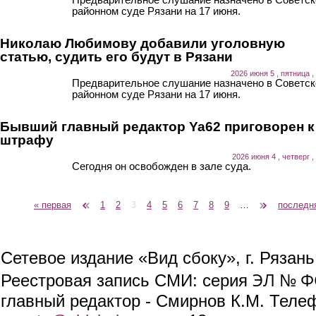
районном суде Рязани на 17 июня.
Николаю Любимову добавили уголовную
статью, судить его будут в Рязани
2026 июня 5 , пятница ,
Предварительное слушание назначено в Советс
районном суде Рязани на 17 июня.
Бывший главный редактор Ya62 приговорен к
штрафу
2026 июня 4 , четверг ,
Сегодня он освобожден в зале суда.
« первая
‹ предыдущая
1
2
3
4
5
6
7
8
9
…
следующая ›
последн
Страницы
Сетевое издание «Вид сбоку», г. Рязан
ЭЛ № ФС
Реестровая запись СМИ: серия
главный редактор - Смирнов К.М. Телефо
(link sends e-mail)