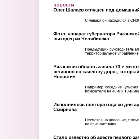
Перейти к основному содержанию
новости
Олег Шалаев отпущен под домашний
С января он находился в СИЗ
Фото: аппарат губернатора Рязанско
выходец из Челябинска
Предыдущий руководитель ап
территориальное управление
Рязанская область заняла 73-е место 
регионов по качеству дорог, которы
Новости»
Например, соседние Тульская
показателю на 40-м и 18-м ме
Исполнилось полтора года со дня ар
Смирнова
Несмотря на давление, с мом
не признает вину.
Стало известно об аресте первого з