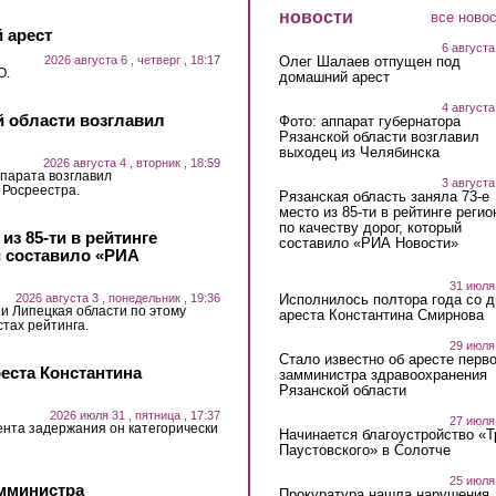
новости
все ново
 арест
6 августа
2026 августа 6 , четверг , 18:17
Олег Шалаев отпущен под
О.
домашний арест
4 августа
й области возглавил
Фото: аппарат губернатора
Рязанской области возглавил
выходец из Челябинска
2026 августа 4 , вторник , 18:59
парата возглавил
3 августа
 Росреестра.
Рязанская область заняла 73-е
место из 85-ти в рейтинге регио
по качеству дорог, который
из 85-ти в рейтинге
составило «РИА Новости»
й составило «РИА
31 июля
2026 августа 3 , понедельник , 19:36
Исполнилось полтора года со д
 и Липецкая области по этому
ареста Константина Смирнова
стах рейтинга.
29 июля
Стало известно об аресте перво
еста Константина
замминистра здравоохранения
Рязанской области
2026 июля 31 , пятница , 17:37
27 июля
ента задержания он категорически
Начинается благоустройство «
Паустовского» в Солотче
25 июля
амминистра
Прокуратура нашла нарушения