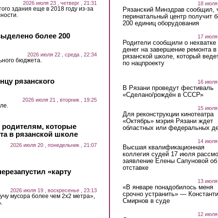
2026 июля 23 , четверг , 21:31
18 июля
ого здания еще в 2018 году из-за
Рязанский Минздрав сообщил, 
ности.
перинатальный центр получит 
200 единиц оборудования
выделено более 200
17 июля
Родители сообщили о нехватке
денег на завершение ремонта в
2026 июля 22 , среда , 22:34
рязанской школе, который веде
ьного бюджета.
по нацпроекту
нцу рязанского
16 июля
В Рязани проведут фестиваль
«Сделано/рождён в СССР»
2026 июля 21 , вторник , 19:25
ле.
15 июля
Для реконструкции кинотеатра
«Октябрь» мэрия Рязани ждет
и родителям, которые
областных или федеральных де
та в рязанской школе
14 июля
2026 июля 20 , понедельник , 21:07
Высшая квалификационная
коллегия судей 17 июля рассмо
заявление Елены Сапуновой об
отставке
ерезапустил «карту
13 июля
«В январе понадобилось меня
2026 июля 19 , воскресенье , 23:13
срочно устранить» — Констант
учу мусора более чем 2х2 метра»,
Смирнов в суде
.
12 июля