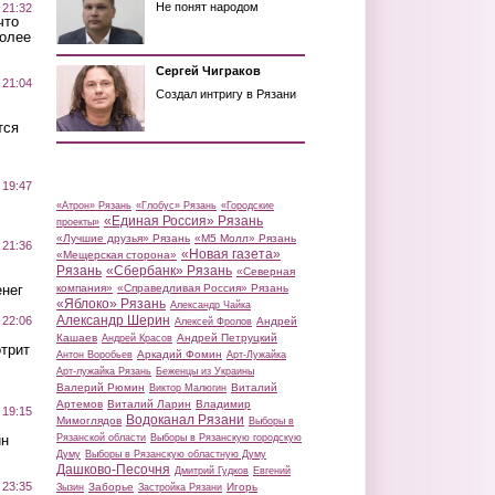
Не понят народом
 21:32
что
более
Сергей Чиграков
 21:04
Создал интригу в Рязани
тся
 19:47
«Атрон» Рязань
«Глобус» Рязань
«Городские
«Единая Россия» Рязань
проекты»
«Лучшие друзья» Рязань
«М5 Молл» Рязань
 21:36
«Новая газета»
«Мещерская сторона»
Рязань
«Сбербанк» Рязань
«Северная
нег
компания»
«Справедливая Россия» Рязань
«Яблоко» Рязань
Александр Чайка
Александр Шерин
 22:06
Андрей
Алексей Фролов
Кашаев
Андрей Петруцкий
Андрей Красов
трит
Аркадий Фомин
Антон Воробьев
Арт-Лужайка
Арт-лужайка Рязань
Беженцы из Украины
Валерий Рюмин
Виталий
Виктор Малюгин
Артемов
Виталий Ларин
Владимир
 19:15
Водоканал Рязани
Мимоглядов
Выборы в
ин
Рязанской области
Выборы в Рязанскую городскую
Думу
Выборы в Рязанскую областную Думу
Дашково-Песочня
Дмитрий Гудков
Евгений
 23:35
Заборье
Игорь
Зызин
Застройка Рязани