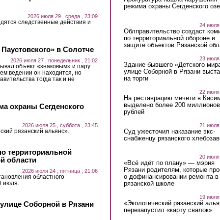
режима охраны Сегденского озе
2026 июля 29 , среда , 23:09
дятся следственные действия и
24 июля
Облправительство создаст ком
по территориальной обороне и
защите объектов Рязанской обл
 Паустовского» в Солотче
23 июля
2026 июля 27 , понедельник , 21:02
Здание бывшего «Детского мир
ывал объект «знаковым» и пару
улице Соборной в Рязани выст
ьем ведении он находится, но
на торги
авительства тогда так и не
22 июля
На реставрацию мечети в Каси
выделено более 200 миллионов
ма охраны Сегденского
рублей
21 июля
2026 июля 25 , суббота , 23:45
Суд ужесточил наказание экс-
ский рязанский альянс».
снабженцу рязанского хлебоза
по территориальной
20 июля
ой области
«Всё идёт по плану» — мэрия
Рязани родителям, которые пр
2026 июля 24 , пятница , 21:06
о дофинансировании ремонта в
тановления областного
4 июля.
рязанской школе
19 июля
«Экологический рязанский алья
 улице Соборной в Рязани
перезапустил «карту свалок»