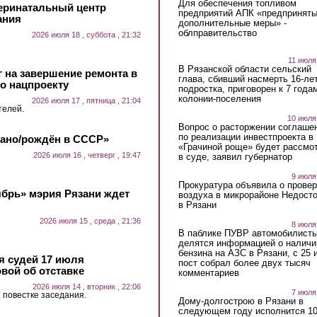
Для обеспечения топливом
еринатальный центр
предприятий АПК «предпринят
ания
дополнительные меры» -
облправительство
2026 июля 18 , суббота , 21:32
11 июля
В Рязанской области сельский
 на завершение ремонта в
глава, сбивший насмерть 16-ле
о нацпроекту
подростка, приговорен к 7 года
колонии-поселения
2026 июля 17 , пятница , 21:04
телей.
10 июля
Вопрос о расторжении соглаше
по реализации инвестпроекта в
лано/рождён в СССР»
«Грачиной роще» будет рассмо
2026 июля 16 , четверг , 19:47
в суде, заявил губернатор
9 июля
Прокуратура объявила о провер
ябрь» мэрия Рязани ждет
воздуха в микрорайоне Недост
в Рязани
2026 июля 15 , среда , 21:36
8 июля
В паблике ПУВР автомобилист
делятся информацией о наличи
бензина на АЗС в Рязани, с 25 
 судей 17 июля
пост собрал более двух тысяч
вой об отставке
комментариев
2026 июля 14 , вторник , 22:06
7 июля
 повестке заседания.
Дому-долгострою в Рязани в
следующем году исполнится 10