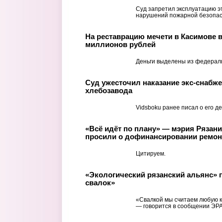
Суд запретил эксплуатацию эт
нарушений пожарной безопас
На реставрацию мечети в Касимове 
миллионов рублей
Деньги выделены из федерал
Суд ужесточил наказание экс-снабже
хлебозавода
Vidsboku ранее писал о его де
«Всё идёт по плану» — мэрия Рязан
просили о дофинансировании ремон
Цитируем.
«Экологический рязанский альянс» п
свалок»
«Свалкой мы считаем любую к
— говорится в сообщении ЭРА