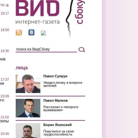
сти
 18:17
 18:59
 19:36
нов
лица
Павел Супрун
 17:37
Увидел логику в вопросе
ня
жителей
 23:09
го
Павел Малков
Рассказал о «вопросе
выживания»
 21:02
Тропы
Борис Ясинский
Поручился за свою
 23:45
трудоспособность