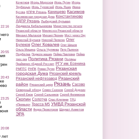
Кочетков
Игорь Морозов
Игорь
Игорь Путин
ы
Трубицын
Игорь Туровский
Игорь Яшин
Ирина
Касимов
Канищево
КПРФ Рязань
Кусова
Константиново
Касимовская городская Дума
ЛДПР Рязань
Лыбедский бульвар
Людмила Кибальникова
 22:16
Министерство печати
Рязанской области
Минлесхоз Рязанской области
тнего
Михаил Малахов
Михаил Пронин
Мост через Оку
м
Олег
Николай Булаев
Николай Пилюгин
Олег Ковалев
Булеков
Олег Шишов
Ольга Чуляева
Ольга Мишина
Петр Пыленок
 20:55
Подбелка
Поджоги машин
Пойма Павловки
Пойма
ния
Политика Рязани
Поляны
трех рек
РГУ им. Есенина
трен
Праймериз «Единой России»
Рязанская
РМПТС
РНПК
Роман Путин
городская Дума
Рязанский кремль
 20:43
Рязанский
Рязанский нефтезавод
ке
Рязань
район
Сасово
Рязанский цирк
оево
Северный обход
Семен Сазонов
Сергей Дудукин
Сергей Ежов
Сергей Сальников
Сергей Филимонов
 23:25
Скопин
Солотча
Спас-Клепики
ТРЦ
ы
УМВД Рязанской
Трасса М5
«Премьер»
и
области
Шаукат Ахметов
Федор Провоторов
июня
ЭРА
 20:08
 лет