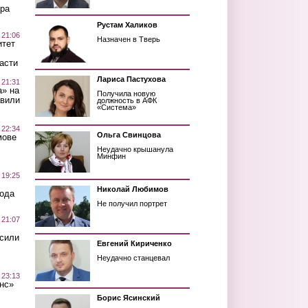
ра
Рустам Халиков
 21:06
Назначен в Тверь
итет
асти
Лариса Пастухова
 21:31
а» на
Получила новую
авили
должность в АФК
«Система»
 22:34
Ольга Свинцова
мове
Неудачно крышанула
Минфин
 19:25
Николай Любимов
вода
Не получил портрет
 21:07
осили
Евгений Кириченко
Неудачно станцевал
 23:13
нс»
Борис Ясинский