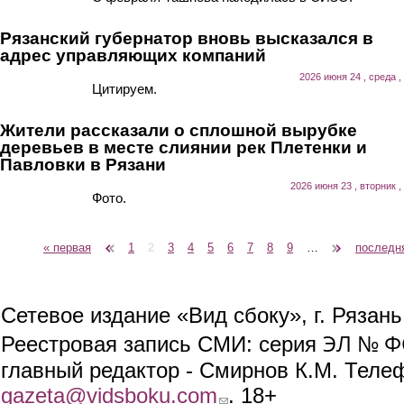
Рязанский губернатор вновь высказался в
адрес управляющих компаний
2026 июня 24 , среда ,
Цитируем.
Жители рассказали о сплошной вырубке
деревьев в месте слиянии рек Плетенки и
Павловки в Рязани
2026 июня 23 , вторник ,
Фото.
« первая
‹ предыдущая
1
2
3
4
5
6
7
8
9
…
следующая ›
последн
Страницы
Сетевое издание «Вид сбоку», г. Рязан
ЭЛ № ФС
Реестровая запись СМИ: серия
главный редактор - Смирнов К.М. Телефо
gazeta@vidsboku.com
(link sends e-mail)
. 18+