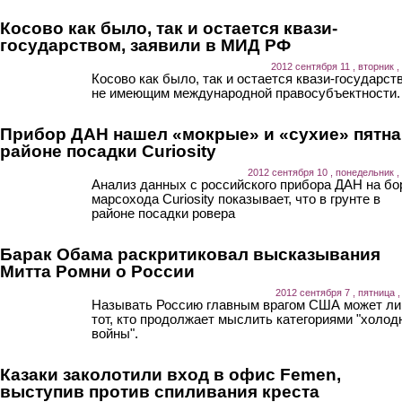
Косово как было, так и остается квази-
государством, заявили в МИД РФ
2012 сентября 11 , вторник ,
Косово как было, так и остается квази-государст
не имеющим международной правосубъектности.
Прибор ДАН нашел «мокрые» и «сухие» пятна
районе посадки Curiosity
2012 сентября 10 , понедельник ,
Анализ данных с российского прибора ДАН на бо
марсохода Curiosity показывает, что в грунте в
районе посадки ровера
Барак Обама раскритиковал высказывания
Митта Ромни о России
2012 сентября 7 , пятница ,
Называть Россию главным врагом США может л
тот, кто продолжает мыслить категориями "холод
войны".
Казаки заколотили вход в офис Femen,
выступив против спиливания креста