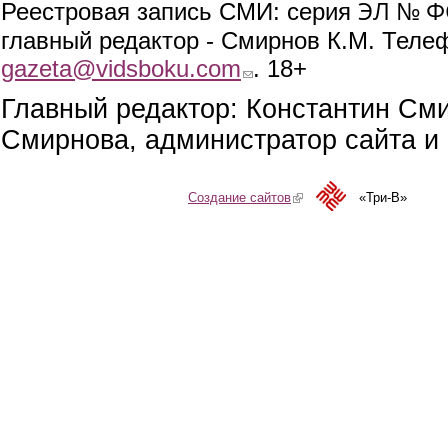
ЭЛ № ФС
Реестровая запись СМИ: серия
главный редактор - Смирнов К.М. Телефо
gazeta@vidsboku.com
(link sends e-mail)
. 18+
Главный редактор: Константин См
Смирнова, администратор сайта и 
Создание сайтов
(link is external)
«Три-В»