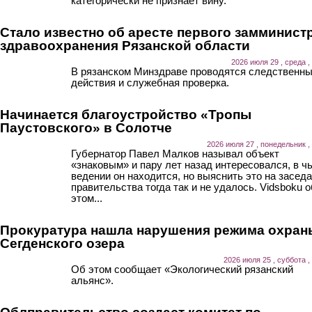
категорически не признает вину.
Стало известно об аресте первого замминист
здравоохранения Рязанской области
2026 июля 29 , среда ,
В рязанском Минздраве проводятся следственн
действия и служебная проверка.
Начинается благоустройство «Тропы
Паустовского» в Солотче
2026 июля 27 , понедельник ,
Губернатор Павел Малков называл объект
«знаковым» и пару лет назад интересовался, в ч
ведении он находится, но выяснить это на засед
правительства тогда так и не удалось. Vidsboku о
этом...
Прокуратура нашла нарушения режима охран
Сегденского озера
2026 июля 25 , суббота ,
Об этом сообщает «Экологический рязанский
альянс».