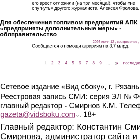
его арест отложили (на три месяца!), чтобы «не
спугнуть» другого журналиста, Алексея Фролова.
Для обеспечения топливом предприятий АПК
«предприняты дополнительные меры» -
облправительство
2026 июля 12 , воскресенье ,
Сообщается о помощи аграриям на 3,7 млрд.
1
2
3
4
5
6
7
8
9
…
следующая ›
последн
Страницы
Сетевое издание «Вид сбоку», г. Рязан
ЭЛ № ФС
Реестровая запись СМИ: серия
главный редактор - Смирнов К.М. Телефо
gazeta@vidsboku.com
(link sends e-mail)
. 18+
Главный редактор: Константин См
Смирнова, администратор сайта и 