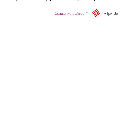
Создание сайтов
(link is external)
«Три-В»