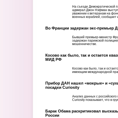
На съезде Демократической 
адмирал Джон Нэфман выступ
уважении к ветеранам на фон
военных кораблей, сообщает и
Во Франции задержан экс-премьер 
Бывший премьер-министр Фра
задержан парижской полицией
мошенничестве.
Косово как было, так и остается ква
МИД РФ
Косово как было, так и остает
имеющим международной пра
Прибор ДАН нашел «мокрые» и «сухи
посадки Curiosity
Анализ данных с российского
Curiosity показывает, что в г
Барак Обама раскритиковал высказ
России