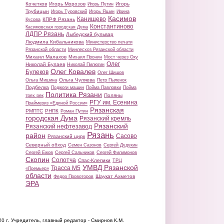
Кочетков
Игорь Морозов
Игорь
Игорь Путин
Трубицын
Игорь Туровский
Игорь Яшин
Ирина
Касимов
Канищево
КПРФ Рязань
Кусова
Константиново
Касимовская городская Дума
ЛДПР Рязань
Лыбедский бульвар
Людмила Кибальникова
Министерство печати
Рязанской области
Минлесхоз Рязанской области
Михаил Малахов
Михаил Пронин
Мост через Оку
Олег
Николай Булаев
Николай Пилюгин
Олег Ковалев
Булеков
Олег Шишов
Ольга Чуляева
Ольга Мишина
Петр Пыленок
Подбелка
Поджоги машин
Пойма Павловки
Пойма
Политика Рязани
Поляны
трех рек
РГУ им. Есенина
Праймериз «Единой России»
Рязанская
РМПТС
РНПК
Роман Путин
городская Дума
Рязанский кремль
Рязанский
Рязанский нефтезавод
Рязань
район
Сасово
Рязанский цирк
Северный обход
Семен Сазонов
Сергей Дудукин
Сергей Ежов
Сергей Сальников
Сергей Филимонов
Скопин
Солотча
Спас-Клепики
ТРЦ
УМВД Рязанской
Трасса М5
«Премьер»
области
Шаукат Ахметов
Федор Провоторов
ЭРА
20 г.
Учредитель, главный редактор - Смирнов К.М.