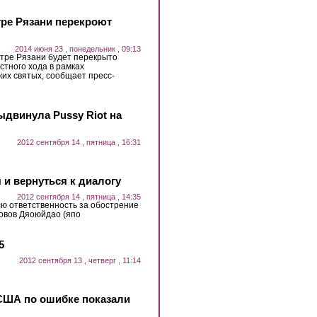
нтре Рязани перекроют
2014 июня 23 , понедельник , 09:13
нтре Рязани будет перекрыто
стного хода в рамках
их святых, сообщает пресс-
ыдвинула Pussy Riot на
2012 сентября 14 , пятница , 16:31
 и вернуться к диалогу
2012 сентября 14 , пятница , 14:35
сю ответственность за обострение
ровов Дяоюйдао (япо
5
2012 сентября 13 , четверг , 11:14
США по ошибке показали