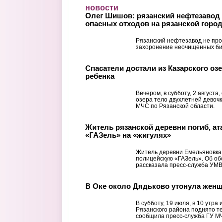
Перейти к основному содержанию
новости
Олег Шишов: рязанский нефтезавод 
опасных отходов на рязанской горо
Рязанский нефтезавод не про
захоронение неочищенных би
Спасатели достали из Казарского оз
ребенка
Вечером, в субботу, 2 августа
озера тело двухлетней девоч
МЧС по Рязанской области.
Житель рязанской деревни погиб, а
«ГАЗель» на «жигулях»
Житель деревни Емельяновка 
полицейскую «ГАЗель». Об о
рассказала пресс-служба УМВ
В Оке около Дядьково утонула жен
В субботу, 19 июля, в 10 утра
Рязанского района поднято 
сообщила пресс-служба ГУ МЧ