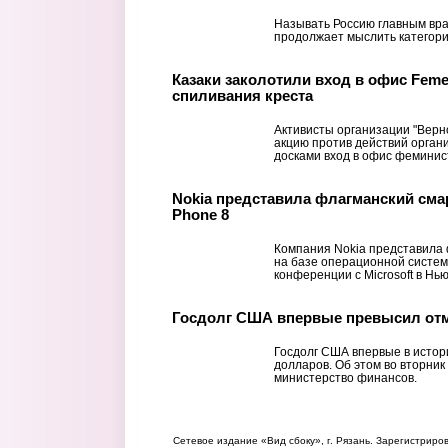
Называть Россию главным вра
продолжает мыслить категори
Казаки заколотили вход в офис Feme
спиливания креста
Активисты организации "Верно
акцию против действий орган
досками вход в офис феминист
Nokia представила флагманский сма
Phone 8
Компания Nokia представила
на базе операционной систем
конференции с Microsoft в Нь
Госдолг США впервые превысил отм
Госдолг США впервые в истор
долларов. Об этом во вторни
министерство финансов.
Сетевое издание «Вид сбоку», г. Рязань. Зарегистрир