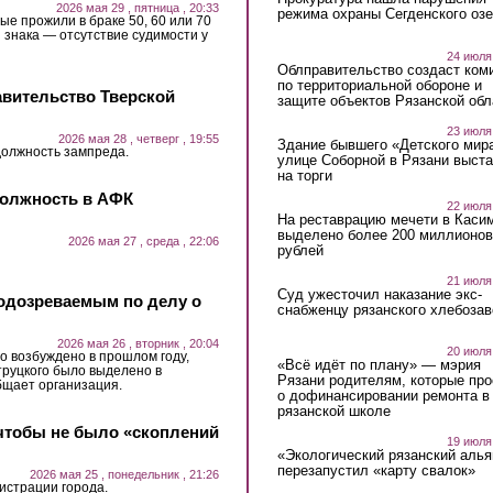
2026 мая 29 , пятница , 20:33
режима охраны Сегденского озе
ые прожили в браке 50, 60 или 70
 знака — отсутствие судимости у
24 июля
Облправительство создаст ком
по территориальной обороне и
авительство Тверской
защите объектов Рязанской обл
23 июля
2026 мая 28 , четверг , 19:55
Здание бывшего «Детского мир
должность зампреда.
улице Соборной в Рязани выст
на торги
должность в АФК
22 июля
На реставрацию мечети в Каси
выделено более 200 миллионов
2026 мая 27 , среда , 22:06
рублей
21 июля
Суд ужесточил наказание экс-
одозреваемым по делу о
снабженцу рязанского хлебоза
2026 мая 26 , вторник , 20:04
20 июля
о возбуждено в прошлом году,
«Всё идёт по плану» — мэрия
руцкого было выделено в
Рязани родителям, которые пр
бщает организация.
о дофинансировании ремонта в
рязанской школе
чтобы не было «скоплений
19 июля
«Экологический рязанский алья
перезапустил «карту свалок»
2026 мая 25 , понедельник , 21:26
истрации города.