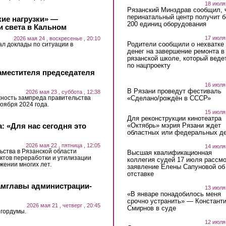
18 июля
Рязанский Минздрав сообщил, 
перинатальный центр получит 
кие нагрузки» —
200 единиц оборудования
и света в Кальном
17 июля
2026 мая 24 , воскресенье , 20:10
Родители сообщили о нехватке
ал доклады по ситуации в
денег на завершение ремонта в
рязанской школе, который веде
по нацпроекту
аместителя председателя
16 июля
В Рязани проведут фестиваль
2026 мая 23 , суббота , 12:38
«Сделано/рождён в СССР»
ность зампреда правительства
оября 2024 года.
15 июля
Для реконструкции кинотеатра
«Октябрь» мэрия Рязани ждет
: «Для нас сегодня это
областных или федеральных де
2026 мая 22 , пятница , 12:05
14 июля
ьства в Рязанской области
Высшая квалификационная
ктов переработки и утилизации
коллегия судей 17 июля рассмо
жении многих лет.
заявление Елены Сапуновой об
отставке
амглавы администрации-
13 июля
«В январе понадобилось меня
срочно устранить» — Констант
2026 мая 21 , четверг , 20:45
Смирнов в суде
 гордумы.
12 июля