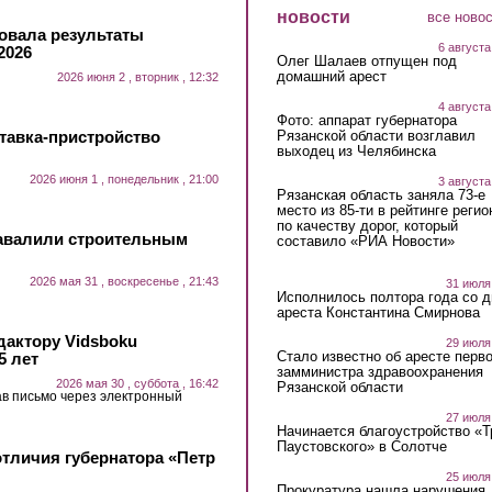
новости
все ново
овала результаты
6 августа
2026
Олег Шалаев отпущен под
домашний арест
2026 июня 2 , вторник , 12:32
4 августа
Фото: аппарат губернатора
тавка-пристройство
Рязанской области возглавил
выходец из Челябинска
2026 июня 1 , понедельник , 21:00
3 августа
Рязанская область заняла 73-е
место из 85-ти в рейтинге регио
по качеству дорог, который
завалили строительным
составило «РИА Новости»
2026 мая 31 , воскресенье , 21:43
31 июля
Исполнилось полтора года со д
ареста Константина Смирнова
дактору Vidsboku
29 июля
Стало известно об аресте перво
5 лет
замминистра здравоохранения
2026 мая 30 , суббота , 16:42
Рязанской области
ав письмо через электронный
27 июля
Начинается благоустройство «
Паустовского» в Солотче
отличия губернатора «Петр
25 июля
Прокуратура нашла нарушения