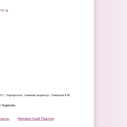
сти
20 г.
Учредитель, главный редактор - Смирнов К.М.
а Чудакова.
нала»
Неизвестный Павлов