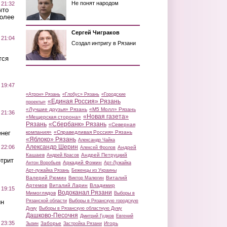
Не понят народом
 21:32
что
более
Сергей Чиграков
 21:04
Создал интригу в Рязани
тся
 19:47
«Атрон» Рязань
«Глобус» Рязань
«Городские
«Единая Россия» Рязань
проекты»
«Лучшие друзья» Рязань
«М5 Молл» Рязань
 21:36
«Новая газета»
«Мещерская сторона»
Рязань
«Сбербанк» Рязань
«Северная
нег
компания»
«Справедливая Россия» Рязань
«Яблоко» Рязань
Александр Чайка
Александр Шерин
 22:06
Андрей
Алексей Фролов
Кашаев
Андрей Петруцкий
Андрей Красов
трит
Аркадий Фомин
Антон Воробьев
Арт-Лужайка
Арт-лужайка Рязань
Беженцы из Украины
Валерий Рюмин
Виталий
Виктор Малюгин
Артемов
Виталий Ларин
Владимир
 19:15
Водоканал Рязани
Мимоглядов
Выборы в
ин
Рязанской области
Выборы в Рязанскую городскую
Думу
Выборы в Рязанскую областную Думу
Дашково-Песочня
Дмитрий Гудков
Евгений
 23:35
Заборье
Игорь
Зызин
Застройка Рязани