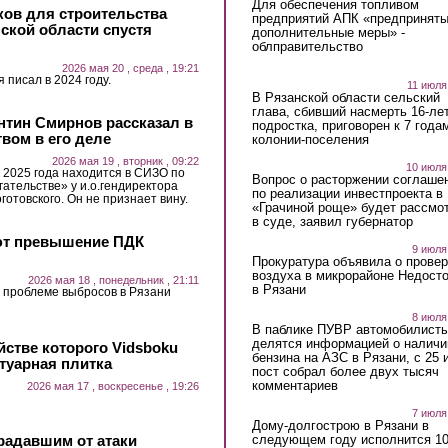
Для обеспечения топливом
ов для строительства
предприятий АПК «предпринят
нской области спустя
дополнительные меры» -
облправительство
2026 мая 20 , среда , 19:21
 писал в 2024 году.
11 июля
В Рязанской области сельский
глава, сбивший насмерть 16-ле
нтин Смирнов рассказал в
подростка, приговорен к 7 года
твом в его деле
колонии-поселения
2026 мая 19 , вторник , 09:22
10 июля
 2025 года находится в СИЗО по
Вопрос о расторжении соглаше
ательстве» у и.о.гендиректора
по реализации инвестпроекта в
отовского. Он не признает вину.
«Грачиной роще» будет рассмо
в суде, заявил губернатор
ют превышение ПДК
9 июля
Прокуратура объявила о провер
воздуха в микрорайоне Недост
2026 мая 18 , понедельник , 21:11
в Рязани
 проблеме выбросов в Рязани
8 июля
В паблике ПУВР автомобилист
делятся информацией о наличи
йстве которого Vidsboku
бензина на АЗС в Рязани, с 25 
отуарная плитка
пост собрал более двух тысяч
комментариев
2026 мая 17 , воскресенье , 19:26
7 июля
Дому-долгострою в Рязани в
следующем году исполнится 10
радавшим от атаки