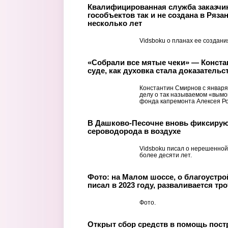
Квалифицированная служба заказчик
гособъектов так и не создана в Ряза
несколько лет
Vidsboku о планах ее создания
«Собрали все мятые чеки» — Конста
суде, как духовка стала доказательс
Константин Смирнов с января
делу о так называемом «вымог
фонда капремонта Алексея Рог
В Дашково-Песочне вновь фиксиру
сероводорода в воздухе
Vidsboku писал о нерешенной
более десяти лет.
Фото: на Малом шоссе, о благоустро
писал в 2023 году, разваливается тр
Фото.
Открыт сбор средств в помощь пост