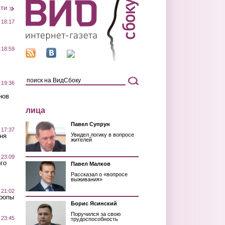
сти
 18:17
 18:59
 19:36
нов
лица
Павел Супрун
 17:37
Увидел логику в вопросе
ня
жителей
 23:09
го
Павел Малков
Рассказал о «вопросе
выживания»
 21:02
Тропы
Борис Ясинский
Поручился за свою
 23:45
трудоспособность