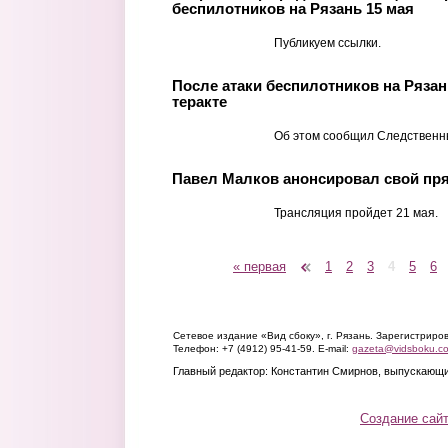
беспилотников на Рязань 15 мая
Публикуем ссылки.
После атаки беспилотников на Ряза
теракте
Об этом сообщил Следственн
Павел Малков анонсировал свой пря
Трансляция пройдет 21 мая.
« первая
‹ предыдущая
1
2
3
4
5
6
Страницы
Сетевое издание «Вид сбоку», г. Рязань. Зарегистрир
Телефон: +7 (4912) 95-41-59. E-mail:
gazeta@vidsboku.c
Главный редактор: Константин Смирнов, выпускающи
Создание сай