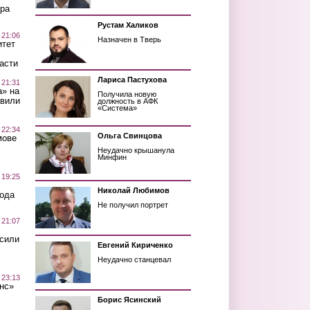
ра
Рустам Халиков
 21:06
Назначен в Тверь
итет
асти
Лариса Пастухова
 21:31
а» на
Получила новую
авили
должность в АФК
«Система»
 22:34
Ольга Свинцова
мове
Неудачно крышанула
Минфин
 19:25
Николай Любимов
вода
Не получил портрет
 21:07
осили
Евгений Кириченко
Неудачно станцевал
 23:13
нс»
Борис Ясинский