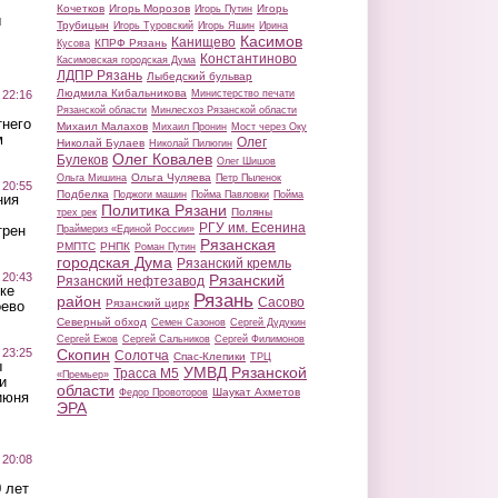
Кочетков
Игорь Морозов
Игорь
Игорь Путин
ы
Трубицын
Игорь Туровский
Игорь Яшин
Ирина
Касимов
Канищево
КПРФ Рязань
Кусова
Константиново
Касимовская городская Дума
ЛДПР Рязань
Лыбедский бульвар
Людмила Кибальникова
 22:16
Министерство печати
Рязанской области
Минлесхоз Рязанской области
тнего
Михаил Малахов
Михаил Пронин
Мост через Оку
м
Олег
Николай Булаев
Николай Пилюгин
Олег Ковалев
Булеков
Олег Шишов
Ольга Чуляева
Ольга Мишина
Петр Пыленок
 20:55
Подбелка
Поджоги машин
Пойма Павловки
Пойма
ния
Политика Рязани
Поляны
трех рек
РГУ им. Есенина
трен
Праймериз «Единой России»
Рязанская
РМПТС
РНПК
Роман Путин
городская Дума
Рязанский кремль
 20:43
Рязанский
Рязанский нефтезавод
ке
Рязань
район
Сасово
Рязанский цирк
оево
Северный обход
Семен Сазонов
Сергей Дудукин
Сергей Ежов
Сергей Сальников
Сергей Филимонов
 23:25
Скопин
Солотча
Спас-Клепики
ТРЦ
ы
УМВД Рязанской
Трасса М5
«Премьер»
и
области
Шаукат Ахметов
Федор Провоторов
июня
ЭРА
 20:08
 лет