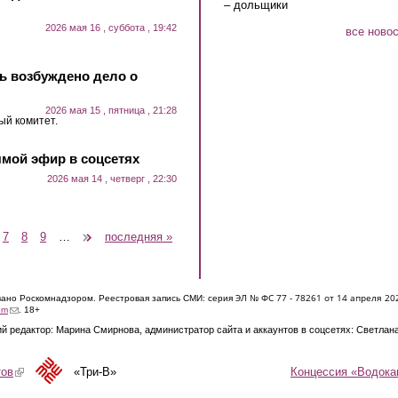
– дольщики
2026 мая 16 , суббота , 19:42
все ново
нь возбуждено дело о
2026 мая 15 , пятница , 21:28
ый комитет.
мой эфир в соцсетях
2026 мая 14 , четверг , 22:30
7
8
9
…
следующая ›
последняя »
ЭЛ № ФС 77 - 7826
1 от 14 апреля 20
овано Роскомнадзором. Реестровая запись СМИ: серия
(link sends e-mail)
om
. 18+
й редактор: Марина Смирнова, администратор сайта и аккаунтов в соцсетях: Светлан
Концессия «Водока
тов
(link is external)
«Три-В»