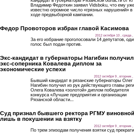
Кандидат в губернаторы Рязанской области от 
Владимир Федоткин заявил Vidsboku, что ему уж
известно огромное число «грязных нарушений» в
ходе предвыборной кампании.
Федор Провоторов избран главой Касимова
2012 октября 10 , среда ,
За его избрание проголосовали 14 депутатов, оди
голос был подан против.
Экс-кандидат в губернаторы Нагибин получил
экс-соперника Ковалева диплом за
экономические успехи
2012 октября 9 , вторник ,
Бывший кандидат в рязанские губернаторы Олег
Нагибин получил из рук действующего главы рег
Олега Ковалева «золотой» диплом победителя
конкурса «Лучшие предприятия и организации
Рязанской области...
Cуд признал бывшего ректора РГМУ виновно
лишь в покушении на взятку
2012 октября 9 , вторник ,
По трем эпизодам получения взятки суд прекрат