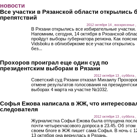
Перейти к основному содержанию
новости
Все участки в Рязанской области открылись 
препятствий
2012 октября 14 , воскресенье ,
В Рязани открылись все избирательные участки.
Напомним, сегодня, 14 октября в Рязанской обла
пройдут выборы губернатора региона. Как поясн
Vidsboku в облизбиркоме все участки открылись
без...
Прохоров проиграл еще один суд по
президентским выборам в Рязани
2012 октября 13 , суббота ,
Советский суд Рязани отказал Михаилу Прохоро
отмене результатов голосования на президентск
выборах 4 марта на участке №1032.
Софья Ежова написала в ЖЖ, что интересова
следователя
2012 октября 13 , суббота ,
Журналистка Софья Ежова была отпущена посл
почти четырехчасового допроса в 23.45. Об этом 
своем блоге в ЖЖ пишет сама Софья. В ночь с 1
13 октября она вернулась в Рязань.