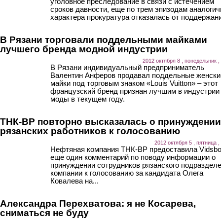
уголовное преследование в связи с истечением
сроков давности, еще по трем эпизодам аналогич
характера прокуратура отказалась от поддержани
В Рязани торговали поддельными майками
лучшего бренда модной индустрии
2012 октября 8 , понедельник ,
В Рязани индивидуальный предприниматель
Валентин Анферов продавал поддельные женски
майки под торговым знаком «Louis Vuitton» – этот
французский бренд признан лучшим в индустрии
моды в текущем году.
ТНК-BP повторно высказалась о принуждении
рязанских работников к голосованию
2012 октября 5 , пятница ,
Нефтяная компания ТНК-BP предоставила Vidsb
еще один комментарий по поводу информации о
принуждении сотрудников рязанского подраздел
компании к голосованию за кандидата Олега
Ковалева на...
Александра Перехватова: я не Косарева,
сниматься не буду