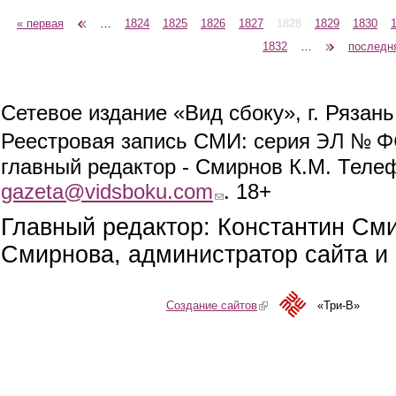
« первая
‹ предыдущая
…
1824
1825
1826
1827
1828
1829
1830
Страницы
1832
…
следующая ›
последн
Сетевое издание «Вид сбоку», г. Рязан
ЭЛ № ФС
Реестровая запись СМИ: серия
главный редактор - Смирнов К.М. Телефо
gazeta@vidsboku.com
(link sends e-mail)
. 18+
Главный редактор: Константин См
Смирнова, администратор сайта и 
Создание сайтов
(link is external)
«Три-В»