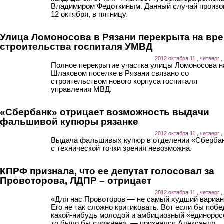
Владимиром Федоткиным. Данный случай произ
12 октября, в пятницу.
Улица Ломоносова в Рязани перекрыта на вр
строительства госпиталя УМВД
2012 октября 11 , четверг ,
Полное перекрытие участка улицы Ломоносова н
Шлаковом поселке в Рязани связано со
строительством нового корпуса госпиталя
управления МВД.
«Сбербанк» отрицает возможность выдачи
фальшивой купюры рязанке
2012 октября 11 , четверг ,
Выдача фальшивых купюр в отделении «Сберба
с технической точки зрения невозможна.
КПРФ признала, что ее депутат голосовал за
Провоторова, ЛДПР – отрицает
2012 октября 11 , четверг ,
«Для нас Провоторов — не самый худший вариан
Его не так сложно критиковать. Вот если бы поб
какой-нибудь молодой и амбициозный «единорос
то было бы сложнее», — признался Александр