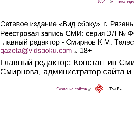
1834
последн
Сетевое издание «Вид сбоку», г. Рязан
ЭЛ № ФС
Реестровая запись СМИ: серия
главный редактор - Смирнов К.М. Телефо
gazeta@vidsboku.com
(link sends e-mail)
. 18+
Главный редактор: Константин См
Смирнова, администратор сайта и 
Создание сайтов
(link is external)
«Три-В»