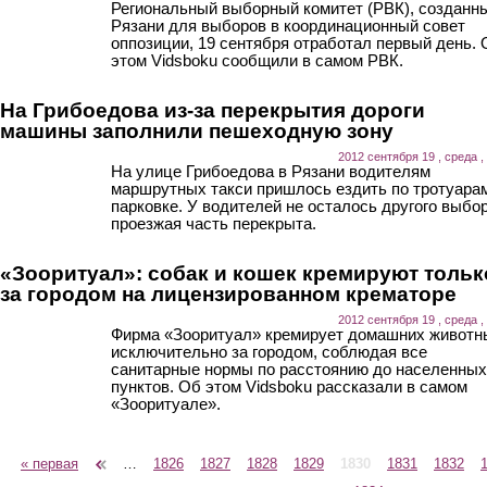
Региональный выборный комитет (РВК), созданн
Рязани для выборов в координационный совет
оппозиции, 19 сентября отработал первый день. 
этом Vidsboku сообщили в самом РВК.
На Грибоедова из-за перекрытия дороги
машины заполнили пешеходную зону
2012 сентября 19 , среда ,
На улице Грибоедова в Рязани водителям
маршрутных такси пришлось ездить по тротуара
парковке. У водителей не осталось другого выбор
проезжая часть перекрыта.
«Зооритуал»: собак и кошек кремируют тольк
за городом на лицензированном крематоре
2012 сентября 19 , среда ,
Фирма «Зооритуал» кремирует домашних животн
исключительно за городом, соблюдая все
санитарные нормы по расстоянию до населенных
пунктов. Об этом Vidsboku рассказали в самом
«Зооритуале».
« первая
‹ предыдущая
…
1826
1827
1828
1829
1830
1831
1832
Страницы
следующая ›