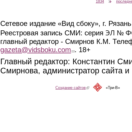
1834
последн
Сетевое издание «Вид сбоку», г. Рязан
ЭЛ № ФС
Реестровая запись СМИ: серия
главный редактор - Смирнов К.М. Телефо
gazeta@vidsboku.com
(link sends e-mail)
. 18+
Главный редактор: Константин См
Смирнова, администратор сайта и 
Создание сайтов
(link is external)
«Три-В»