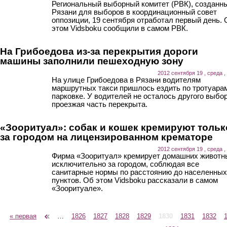
Региональный выборный комитет (РВК), созданн
Рязани для выборов в координационный совет
оппозиции, 19 сентября отработал первый день. 
этом Vidsboku сообщили в самом РВК.
На Грибоедова из-за перекрытия дороги
машины заполнили пешеходную зону
2012 сентября 19 , среда ,
На улице Грибоедова в Рязани водителям
маршрутных такси пришлось ездить по тротуара
парковке. У водителей не осталось другого выбор
проезжая часть перекрыта.
«Зооритуал»: собак и кошек кремируют тольк
за городом на лицензированном крематоре
2012 сентября 19 , среда ,
Фирма «Зооритуал» кремирует домашних животн
исключительно за городом, соблюдая все
санитарные нормы по расстоянию до населенных
пунктов. Об этом Vidsboku рассказали в самом
«Зооритуале».
« первая
‹ предыдущая
…
1826
1827
1828
1829
1830
1831
1832
Страницы
следующая ›