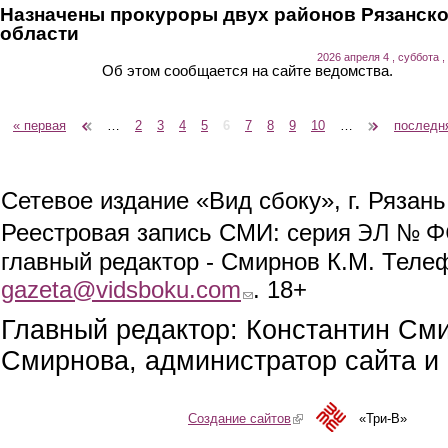
Назначены прокуроры двух районов Рязанск
области
2026 апреля 4 , суббота ,
Об этом сообщается на сайте ведомства.
« первая
‹ предыдущая
…
2
3
4
5
6
7
8
9
10
…
следующая ›
последн
Страницы
Сетевое издание «Вид сбоку», г. Рязан
ЭЛ № ФС
Реестровая запись СМИ: серия
главный редактор - Смирнов К.М. Телефо
gazeta@vidsboku.com
(link sends e-mail)
. 18+
Главный редактор: Константин См
Смирнова, администратор сайта и 
Создание сайтов
(link is external)
«Три-В»